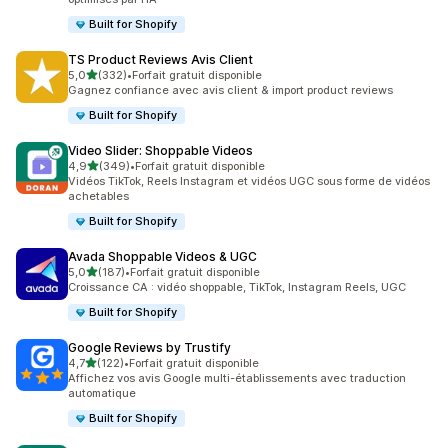
Built for Shopify
TS Product Reviews Avis Client
étoile(s) sur 5
5,0
(332)
•
Forfait gratuit disponible
332 avis au total
Gagnez confiance avec avis client & import product reviews
Built for Shopify
Video Slider: Shoppable Videos
étoile(s) sur 5
4,9
(349)
•
Forfait gratuit disponible
349 avis au total
Vidéos TikTok, Reels Instagram et vidéos UGC sous forme de vidéos
achetables
Built for Shopify
Avada Shoppable Videos & UGC
étoile(s) sur 5
5,0
(187)
•
Forfait gratuit disponible
187 avis au total
Croissance CA : vidéo shoppable, TikTok, Instagram Reels, UGC
Built for Shopify
Google Reviews by Trustify
étoile(s) sur 5
4,7
(122)
•
Forfait gratuit disponible
122 avis au total
Affichez vos avis Google multi-établissements avec traduction
automatique
Built for Shopify