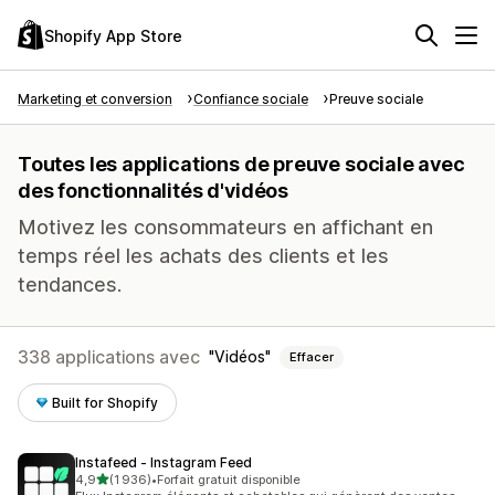
Shopify App Store
Marketing et conversion
Confiance sociale
Preuve sociale
Toutes les applications de preuve sociale avec
des fonctionnalités d'vidéos
Motivez les consommateurs en affichant en
temps réel les achats des clients et les
tendances.
338 applications avec
Vidéos
Effacer
Built for Shopify
Instafeed ‑ Instagram Feed
étoile(s) sur 5
4,9
(1 936)
•
Forfait gratuit disponible
1936 avis au total