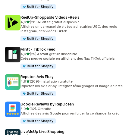
Built for Shopify
ReelUp‑Shoppable Videos+Reels
étoile(s) sur 5
4,9
(285)
•
Forfait gratuit disponible
285 avis au total
Affichez un carrousel de vidéos achetables UGC, des reels
Instagram, des vidéos TikTok
Built for Shopify
Mintt ‑ TikTok Feed
étoile(s) sur 5
4,9
(25)
•
Forfait gratuit disponible
25 avis au total
Créez preuve sociale en affichant des flux TikTok officiels
Built for Shopify
Reputon Avis Ebay
étoile(s) sur 5
4,9
(209)
•
Installation gratuite
209 avis au total
Importez les avis eBay. Intégrez témoignages et badge de note.
Built for Shopify
Google Reviews by RepOcean
étoile(s) sur 5
5,0
(32)
•
Gratuite
32 avis au total
Affichez des avis Google pour renforcer la confiance, la crédi
Built for Shopify
LiveMeUp Live Shopping