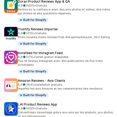
Doran Product Reviews App & QA
étoile(s) sur 5
4,9
(690)
•
Gratuite
690 avis au total
Renforcez la confiance avec des avis photos et vidéos, des notes
par étoiles et des questions-réponses.
Built for Shopify
Trustify Reviews Importer
étoile(s) sur 5
4,9
(410)
•
Gratuite
410 avis au total
Photo reviews,Video reviews from AliExpress/Amazon, SEO Rating
Built for Shopify
Instafeed for Instagram Feed
étoile(s) sur 5
4,8
(373)
•
Forfait gratuit disponible
373 avis au total
Flux et Stories Instagram avec des publications de flux Insta
achetables
Built for Shopify
Amazon Reviews ‑ Avis Clients
étoile(s) sur 5
5,0
(184)
•
Installation gratuite
184 avis au total
Importez les avis Amazon et les commentaires des vendeurs.
Built for Shopify
LAI Product Reviews App
étoile(s) sur 5
4,9
(490)
•
Gratuite
490 avis au total
Convertissez davantage grâce aux avis sur les produits, aux photos
et aux témoignages