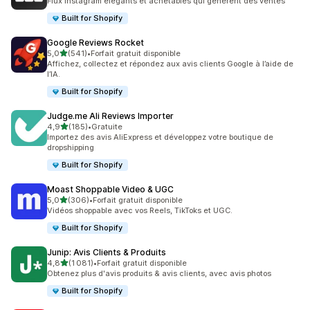
Flux Instagram élégants et achetables qui génèrent des ventes
Built for Shopify
Google Reviews Rocket
étoile(s) sur 5
5,0
(541)
•
Forfait gratuit disponible
541 avis au total
Affichez, collectez et répondez aux avis clients Google à l’aide de
l’IA.
Built for Shopify
Judge.me Ali Reviews Importer
étoile(s) sur 5
4,9
(185)
•
Gratuite
185 avis au total
Importez des avis AliExpress et développez votre boutique de
dropshipping
Built for Shopify
Moast Shoppable Video & UGC
étoile(s) sur 5
5,0
(306)
•
Forfait gratuit disponible
306 avis au total
Vidéos shoppable avec vos Reels, TikToks et UGC.
Built for Shopify
Junip: Avis Clients & Produits
étoile(s) sur 5
4,8
(1 081)
•
Forfait gratuit disponible
1081 avis au total
Obtenez plus d'avis produits & avis clients, avec avis photos
Built for Shopify