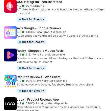
GSC Instagram Feed, Instafeed
étoile(s) sur 5
4,9
(207)
•
Gratuite
207 avis au total
Affichez le flux Instagram sur la boutique avec un élégant widget
Instafeed
Built for Shopify
Avis Google ‑ Google Reviews
étoile(s) sur 5
4,9
(1 406)
•
Essai gratuit disponible
1406 avis au total
Augmentez vos ventes grâce aux Avis Google et Avis Clients
Built for Shopify
Reelfy‑ Shoppable Videos Reels
étoile(s) sur 5
4,8
(216)
•
Forfait gratuit disponible
216 avis au total
Boostez vos ventes en utilisant Instagram Reels et TikTok comme
vidéos avec option d’achat
Built for Shopify
Reputon Reviews ‑ Avis Client
étoile(s) sur 5
4,9
(1 076)
•
Forfait gratuit disponible
1076 avis au total
Stimulez vos avis Google, Facebook, Trustpilot. Avis client.
Built for Shopify
Loox ‑ Product Reviews App
étoile(s) sur 5
4,9
(8 891)
•
Forfait gratuit disponible
8891 avis au total
Convertissez davantage avec des avis visuels sur les produits,
optimisés par l’IA