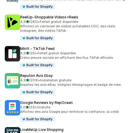
Built for Shopify
ReelUp‑Shoppable Videos+Reels
étoile(s) sur 5
4,9
(285)
•
Forfait gratuit disponible
285 avis au total
Affichez un carrousel de vidéos achetables UGC, des reels
Instagram, des vidéos TikTok
Built for Shopify
Mintt ‑ TikTok Feed
étoile(s) sur 5
4,9
(25)
•
Forfait gratuit disponible
25 avis au total
Créez preuve sociale en affichant des flux TikTok officiels
Built for Shopify
Reputon Avis Ebay
étoile(s) sur 5
4,9
(209)
•
Installation gratuite
209 avis au total
Importez les avis eBay. Intégrez témoignages et badge de note.
Built for Shopify
Google Reviews by RepOcean
étoile(s) sur 5
5,0
(32)
•
Gratuite
32 avis au total
Affichez des avis Google pour renforcer la confiance, la crédi
Built for Shopify
LiveMeUp Live Shopping