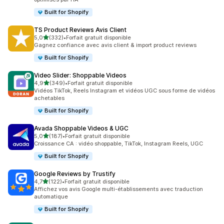
Built for Shopify
TS Product Reviews Avis Client
étoile(s) sur 5
5,0
(332)
•
Forfait gratuit disponible
332 avis au total
Gagnez confiance avec avis client & import product reviews
Built for Shopify
Video Slider: Shoppable Videos
étoile(s) sur 5
4,9
(349)
•
Forfait gratuit disponible
349 avis au total
Vidéos TikTok, Reels Instagram et vidéos UGC sous forme de vidéos
achetables
Built for Shopify
Avada Shoppable Videos & UGC
étoile(s) sur 5
5,0
(187)
•
Forfait gratuit disponible
187 avis au total
Croissance CA : vidéo shoppable, TikTok, Instagram Reels, UGC
Built for Shopify
Google Reviews by Trustify
étoile(s) sur 5
4,7
(122)
•
Forfait gratuit disponible
122 avis au total
Affichez vos avis Google multi-établissements avec traduction
automatique
Built for Shopify