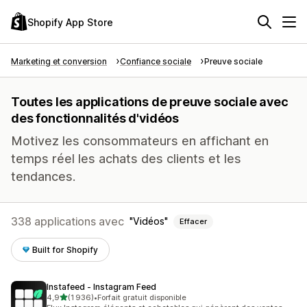
Shopify App Store
Marketing et conversion
Confiance sociale
Preuve sociale
Toutes les applications de preuve sociale avec
des fonctionnalités d'vidéos
Motivez les consommateurs en affichant en
temps réel les achats des clients et les
tendances.
338 applications avec
Vidéos
Effacer
Built for Shopify
Instafeed ‑ Instagram Feed
étoile(s) sur 5
4,9
(1 936)
•
Forfait gratuit disponible
1936 avis au total