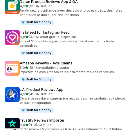
Doran Product Reviews App & QA
étoile(s) sur 5
4,9
(690)
•
Gratuite
690 avis au total
Renforcez la confiance avec des avis photos et vidéos, des notes
par étoiles et des questions-réponses.
Built for Shopify
Instafeed for Instagram Feed
étoile(s) sur 5
4,8
(373)
•
Forfait gratuit disponible
373 avis au total
Flux et Stories Instagram avec des publications de flux Insta
achetables
Built for Shopify
Amazon Reviews ‑ Avis Clients
étoile(s) sur 5
5,0
(184)
•
Installation gratuite
184 avis au total
Importez les avis Amazon et les commentaires des vendeurs.
Built for Shopify
LAI Product Reviews App
étoile(s) sur 5
4,9
(490)
•
Gratuite
490 avis au total
Convertissez davantage grâce aux avis sur les produits, aux photos
et aux témoignages
Built for Shopify
Trustify Reviews Importer
étoile(s) sur 5
4,9
(410)
•
Gratuite
410 avis au total
Photo reviews,Video reviews from AliExpress/Amazon, SEO Rating