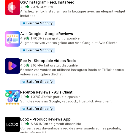
GSC Instagram Feed, Instafeed
étoile(s) sur 5
4,9
(207)
•
Gratuite
207 avis au total
Affichez le flux Instagram sur la boutique avec un élégant widget
Instafeed
Built for Shopify
Avis Google ‑ Google Reviews
étoile(s) sur 5
4,9
(1 406)
•
Essai gratuit disponible
1406 avis au total
Augmentez vos ventes grâce aux Avis Google et Avis Clients
Built for Shopify
Reelfy‑ Shoppable Videos Reels
étoile(s) sur 5
4,8
(216)
•
Forfait gratuit disponible
216 avis au total
Boostez vos ventes en utilisant Instagram Reels et TikTok comme
vidéos avec option d’achat
Built for Shopify
Reputon Reviews ‑ Avis Client
étoile(s) sur 5
4,9
(1 076)
•
Forfait gratuit disponible
1076 avis au total
Stimulez vos avis Google, Facebook, Trustpilot. Avis client.
Built for Shopify
Loox ‑ Product Reviews App
étoile(s) sur 5
4,9
(8 891)
•
Forfait gratuit disponible
8891 avis au total
Convertissez davantage avec des avis visuels sur les produits,
optimisés par l’IA