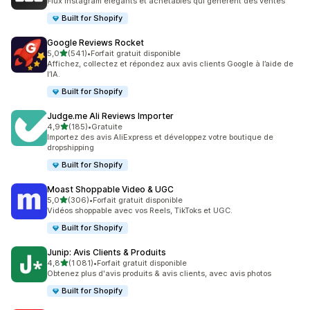
Flux Instagram élégants et achetables qui génèrent des ventes
Built for Shopify
Google Reviews Rocket
étoile(s) sur 5
5,0
(541)
•
Forfait gratuit disponible
541 avis au total
Affichez, collectez et répondez aux avis clients Google à l’aide de
l’IA.
Built for Shopify
Judge.me Ali Reviews Importer
étoile(s) sur 5
4,9
(185)
•
Gratuite
185 avis au total
Importez des avis AliExpress et développez votre boutique de
dropshipping
Built for Shopify
Moast Shoppable Video & UGC
étoile(s) sur 5
5,0
(306)
•
Forfait gratuit disponible
306 avis au total
Vidéos shoppable avec vos Reels, TikToks et UGC.
Built for Shopify
Junip: Avis Clients & Produits
étoile(s) sur 5
4,8
(1 081)
•
Forfait gratuit disponible
1081 avis au total
Obtenez plus d'avis produits & avis clients, avec avis photos
Built for Shopify