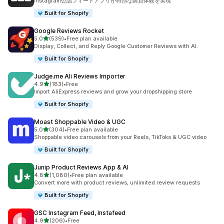
Instagram公認フィードアプリが特別な購買体験を実現
Built for Shopify
Google Reviews Rocket
5つ星中
5.0
(539)
•
Free plan available
合計レビュー数：539件
Display, Collect, and Reply Google Customer Reviews with AI.
Built for Shopify
Judge.me Ali Reviews Importer
5つ星中
4.9
(183)
•
Free
合計レビュー数：183件
Import AliExpress reviews and grow your dropshipping store
Built for Shopify
Moast Shoppable Video & UGC
5つ星中
5.0
(304)
•
Free plan available
合計レビュー数：304件
Shoppable video carousels from your Reels, TikToks & UGC video
Built for Shopify
Junip Product Reviews App & AI
5つ星中
4.8
(1,080)
•
Free plan available
合計レビュー数：1080件
Convert more with product reviews, unlimited review requests
Built for Shopify
GSC Instagram Feed, Instafeed
5つ星中
4.9
(206)
•
Free
合計レビュー数：206件