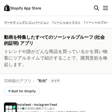
Shopify App Store
マーケティングとコンバージョン
ソーシャルトラスト
ソーシャルプルーフ 
動画を特集したすべてのソーシャルプルーフ (社会
的証明) アプリ
トレンドや誰がどんな商品を買っているかを買い物
客にリアルタイムで紹介することで、購買意欲を喚
起します。
338個のアプリ：
動画
クリア
Built for Shopify
Instafeed ‑ Instagram Feed
5つ星中
4.9
(1,930)
•
無料プランあり
合計レビュー数：1930件