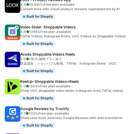
5つ星中
4.9
(8,880)
•
Free plan available
合計レビュー数：8880件
Convert more with visual product reviews, superpowered by AI
Built for Shopify
Video Slider: Shoppable Videos
5つ星中
4.9
(348)
•
Free plan available
合計レビュー数：348件
TikTok Videos, Instagram Reels, UGC Videos as Shoppable Videos
Built for Shopify
Avada Shoppable Videos Reels
5つ星中
5.0
(187)
•
無料プランあり
合計レビュー数：187件
収益成長：ショッパブル動画、TikTok、Instagram Reels、UGC
Built for Shopify
ReelUp‑Shoppable Videos+Reels
5つ星中
5.0
(284)
•
Free plan available
合計レビュー数：284件
Show UGC shoppable video slider, Instagram reels,TikTok videos
Built for Shopify
Google Reviews by Trustify
5つ星中
4.7
(122)
•
Free plan available
合計レビュー数：122件
Showcase multi-business Google Reviews with auto translation
Built for Shopify