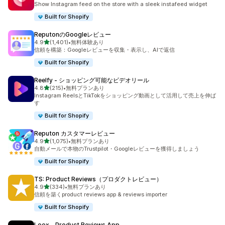
Show Instagram feed on the store with a sleek instafeed widget
Built for Shopify
ReputonのGoogleレビュー
5つ星中
4.9
(1,401)
•
無料体験あり
合計レビュー数：1401件
信頼を構築：Googleレビューを収集・表示し、AIで返信
Built for Shopify
Reelfy ‑ ショッピング可能なビデオリール
5つ星中
4.8
(215)
•
無料プランあり
合計レビュー数：215件
Instagram ReelsとTikTokをショッピング動画として活用して売上を伸ば
す
Built for Shopify
Reputon カスタマーレビュー
5つ星中
4.9
(1,075)
•
無料プランあり
合計レビュー数：1075件
自動メールで本物のTrustpilot・Googleレビューを獲得しましょう
Built for Shopify
TS: Product Reviews（プロダクトレビュー）
5つ星中
4.9
(334)
•
無料プランあり
合計レビュー数：334件
信頼を築くproduct reviews app & reviews importer
Built for Shopify
Loox ‑ Product Reviews App