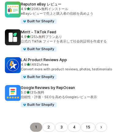
Reputon eBay レビュー
5つ星中
4.9
(208)
•
無料インストール
合計レビュー数：208件
eBayレビューで売上と購入者の信頼を高めよう
Built for Shopify
Mintt ‑ TikTok Feed
5つ星中
4.9
(25)
•
無料プランあり
合計レビュー数：25件
公式の TikTok フィードを表示して社会的証明を作成する
Built for Shopify
LAI Product Reviews App
5つ星中
4.9
(492)
•
Free
合計レビュー数：492件
Convert more with product reviews, photos, testimonials
Built for Shopify
Google Reviews by RepOcean
5つ星中
5.0
(31)
•
無料
合計レビュー数：31件
信頼性・評価・SEOを高めるGoogleレビュー表示
Built for Shopify
1
2
3
4
15