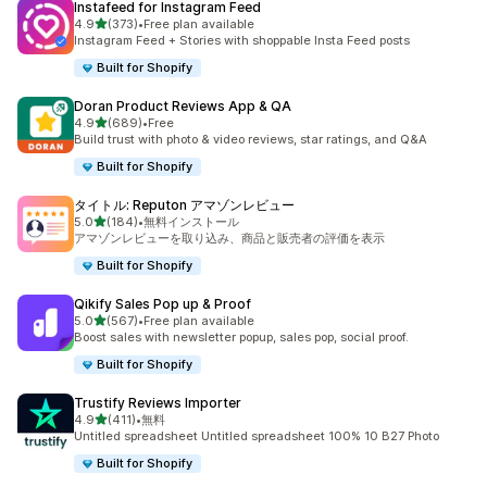
Instafeed for Instagram Feed
5つ星中
4.9
(373)
•
Free plan available
合計レビュー数：373件
Instagram Feed + Stories with shoppable Insta Feed posts
Built for Shopify
Doran Product Reviews App & QA
5つ星中
4.9
(689)
•
Free
合計レビュー数：689件
Build trust with photo & video reviews, star ratings, and Q&A
Built for Shopify
タイトル: Reputon アマゾンレビュー
5つ星中
5.0
(184)
•
無料インストール
合計レビュー数：184件
アマゾンレビューを取り込み、商品と販売者の評価を表示
Built for Shopify
Qikify Sales Pop up & Proof
5つ星中
5.0
(567)
•
Free plan available
合計レビュー数：567件
Boost sales with newsletter popup, sales pop, social proof.
Built for Shopify
Trustify Reviews Importer
5つ星中
4.9
(411)
•
無料
合計レビュー数：411件
Untitled spreadsheet Untitled spreadsheet 100% 10 B27 Photo
Built for Shopify