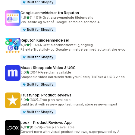
Built for Shopify
Google‑anmeldelser fra Reputon
av 5 stjerner
4,9
(1 401)
•
Gratis prøveperiode tilgjengelig
Totalt 1401 omtaler
Vis, samle og svar på Google-anmeldelser med AI
Built for Shopify
Reputon Kundeanmeldelser
av 5 stjerner
4,9
(1 074)
•
Gratis abonnement tilgjengelig
Totalt 1074 omtaler
Få ekte Trustpilot- og Google-anmeldelser med automatiske e-po
Built for Shopify
Moast Shoppable Video & UGC
av 5 stjerner
5,0
(304)
•
Free plan available
Totalt 304 omtaler
Shoppable video carousels from your Reels, TikToks & UGC video
Built for Shopify
TrustShop: Product Reviews
av 5 stjerner
5,0
(332)
•
Free plan available
Totalt 332 omtaler
Build trust with review app, testimonial, store reviews import
Built for Shopify
Loox ‑ Product Reviews App
av 5 stjerner
4,9
(8 879)
•
Free plan available
Totalt 8879 omtaler
Convert more with visual product reviews, superpowered by AI