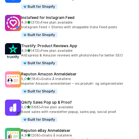
Built for Shopify
Instafeed for Instagram Feed
av 5 stjerner
4,9
(373)
•
Free plan available
Totalt 373 omtaler
Instagram Feed + Stories with shoppable Insta Feed posts
Built for Shopify
Trustify: Product Reviews App
av 5 stjerner
4,9
(412)
•
Free plan available
Totalt 412 omtaler
AliExpress & Amazon reviews with photo/video for better SEO
Built for Shopify
Reputon Amazon Anmeldelser
av 5 stjerner
5,0
(184)
•
Gratis å installere
Totalt 184 omtaler
Importer Amazon-anmeldelser – vis produkt- og selgeromtaler
Built for Shopify
Qikify Sales Pop up & Proof
av 5 stjerner
5,0
(568)
•
Free plan available
Totalt 568 omtaler
Boost sales with newsletter popup, sales pop, social proof.
Built for Shopify
Reputon eBay Anmeldelser
av 5 stjerner
4,9
(208)
•
Gratis å installere
Totalt 208 omtaler