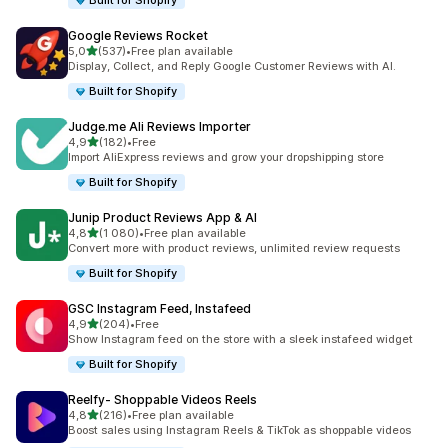
Built for Shopify
Google Reviews Rocket
av 5 stjerner
5,0
(537)
•
Free plan available
Totalt 537 omtaler
Display, Collect, and Reply Google Customer Reviews with AI.
Built for Shopify
Judge.me Ali Reviews Importer
av 5 stjerner
4,9
(182)
•
Free
Totalt 182 omtaler
Import AliExpress reviews and grow your dropshipping store
Built for Shopify
Junip Product Reviews App & AI
av 5 stjerner
4,8
(1 080)
•
Free plan available
Totalt 1080 omtaler
Convert more with product reviews, unlimited review requests
Built for Shopify
GSC Instagram Feed, Instafeed
av 5 stjerner
4,9
(204)
•
Free
Totalt 204 omtaler
Show Instagram feed on the store with a sleek instafeed widget
Built for Shopify
Reelfy‑ Shoppable Videos Reels
av 5 stjerner
4,8
(216)
•
Free plan available
Totalt 216 omtaler
Boost sales using Instagram Reels & TikTok as shoppable videos