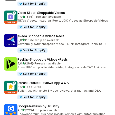
Built for Shopify
Video Slider: Shoppable Videos
av 5 stjerner
4,9
(346)
•
Free plan available
Totalt 346 omtaler
TikTok Videos, Instagram Reels, UGC Videos as Shoppable Videos
Built for Shopify
Avada Shoppable Videos Reels
av 5 stjerner
5,0
(187)
•
Free plan available
Totalt 187 omtaler
Revenue growth: shoppable video, TikTok, Instagram Reels, UGC
Built for Shopify
ReelUp‑Shoppable Videos+Reels
av 5 stjerner
5,0
(284)
•
Free plan available
Totalt 284 omtaler
Show UGC shoppable video slider, Instagram reels,TikTok videos
Built for Shopify
Doran Product Reviews App & QA
av 5 stjerner
4,9
(688)
•
Free
Totalt 688 omtaler
Build trust with photo & video reviews, star ratings, and Q&A
Built for Shopify
Google Reviews by Trustify
av 5 stjerner
4,7
(122)
•
Free plan available
Totalt 122 omtaler
Showcase multi-business Google Reviews with auto translation