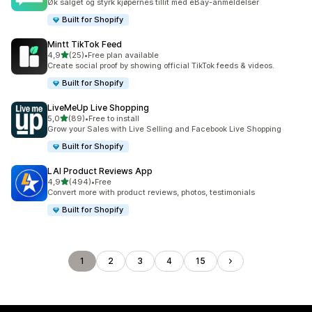
Øk salget og styrk kjøpernes tillit med eBay-anmeldelser
Built for Shopify
Mintt TikTok Feed
av 5 stjerner
4,9
(25)
•
Free plan available
Totalt 25 omtaler
Create social proof by showing official TikTok feeds & videos.
Built for Shopify
LiveMeUp Live Shopping
av 5 stjerner
5,0
(89)
•
Free to install
Totalt 89 omtaler
Grow your Sales with Live Selling and Facebook Live Shopping
Built for Shopify
LAI Product Reviews App
av 5 stjerner
4,9
(494)
•
Free
Totalt 494 omtaler
Convert more with product reviews, photos, testimonials
Built for Shopify
1
2
3
4
15