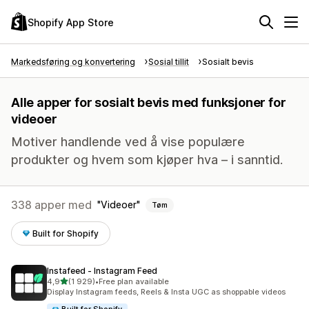
Shopify App Store
Markedsføring og konvertering
Sosial tillit
Sosialt bevis
Alle apper for sosialt bevis med funksjoner for
videoer
Motiver handlende ved å vise populære
produkter og hvem som kjøper hva – i sanntid.
338 apper med
Videoer
Tøm
Built for Shopify
Instafeed ‑ Instagram Feed
av 5 stjerner
4,9
(1 929)
•
Free plan available
Totalt 1929 omtaler
Display Instagram feeds, Reels & Insta UGC as shoppable videos