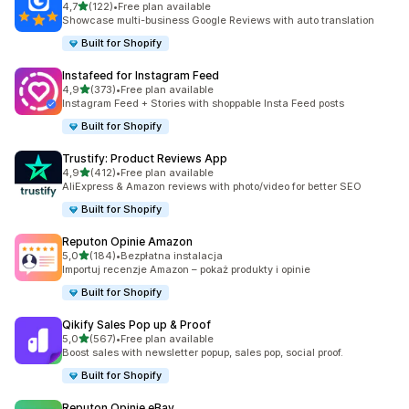
na 5 gwiazdek
4,7
(122)
•
Free plan available
Łączna liczba recenzji: 122
Showcase multi-business Google Reviews with auto translation
Built for Shopify
Instafeed for Instagram Feed
na 5 gwiazdek
4,9
(373)
•
Free plan available
Łączna liczba recenzji: 373
Instagram Feed + Stories with shoppable Insta Feed posts
Built for Shopify
Trustify: Product Reviews App
na 5 gwiazdek
4,9
(412)
•
Free plan available
Łączna liczba recenzji: 412
AliExpress & Amazon reviews with photo/video for better SEO
Built for Shopify
Reputon Opinie Amazon
na 5 gwiazdek
5,0
(184)
•
Bezpłatna instalacja
Łączna liczba recenzji: 184
Importuj recenzje Amazon – pokaż produkty i opinie
Built for Shopify
Qikify Sales Pop up & Proof
na 5 gwiazdek
5,0
(567)
•
Free plan available
Łączna liczba recenzji: 567
Boost sales with newsletter popup, sales pop, social proof.
Built for Shopify
Reputon Opinie eBay