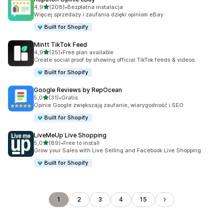
na 5 gwiazdek
4,9
(208)
•
Bezpłatna instalacja
Łączna liczba recenzji: 208
Więcej sprzedaży i zaufania dzięki opiniom eBay
Built for Shopify
Mintt TikTok Feed
na 5 gwiazdek
4,9
(25)
•
Free plan available
Łączna liczba recenzji: 25
Create social proof by showing official TikTok feeds & videos.
Built for Shopify
Google Reviews by RepOcean
na 5 gwiazdek
5,0
(31)
•
Gratis
Łączna liczba recenzji: 31
Opinie Google zwiększają zaufanie, wiarygodność i SEO
Built for Shopify
LiveMeUp Live Shopping
na 5 gwiazdek
5,0
(89)
•
Free to install
Łączna liczba recenzji: 89
Grow your Sales with Live Selling and Facebook Live Shopping
Built for Shopify
1
2
3
4
15