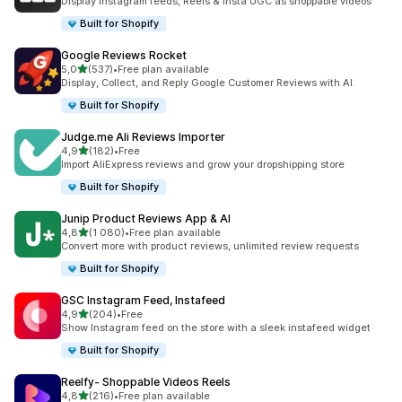
Display Instagram feeds, Reels & Insta UGC as shoppable videos
Built for Shopify
Google Reviews Rocket
na 5 gwiazdek
5,0
(537)
•
Free plan available
Łączna liczba recenzji: 537
Display, Collect, and Reply Google Customer Reviews with AI.
Built for Shopify
Judge.me Ali Reviews Importer
na 5 gwiazdek
4,9
(182)
•
Free
Łączna liczba recenzji: 182
Import AliExpress reviews and grow your dropshipping store
Built for Shopify
Junip Product Reviews App & AI
na 5 gwiazdek
4,8
(1 080)
•
Free plan available
Łączna liczba recenzji: 1080
Convert more with product reviews, unlimited review requests
Built for Shopify
GSC Instagram Feed, Instafeed
na 5 gwiazdek
4,9
(204)
•
Free
Łączna liczba recenzji: 204
Show Instagram feed on the store with a sleek instafeed widget
Built for Shopify
Reelfy‑ Shoppable Videos Reels
na 5 gwiazdek
4,8
(216)
•
Free plan available
Łączna liczba recenzji: 216