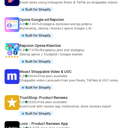
Boost sales using Instagram Reels & TikTok as shoppable videos
Built for Shopify
Opinie Google od Reputon
na 5 gwiazdek
4,9
(1 401)
•
Dostępna darmowa wersja próbna
Łączna liczba recenzji: 1401
Wyświetlaj, zbieraj i tłumacz opinie Google z AI
Built for Shopify
Reputon Opinie Klientów
na 5 gwiazdek
4,9
(1 074)
•
Bezpłatny plan jest dostępny
Łączna liczba recenzji: 1074
Zbieraj opinie z Trustpilot i Google mailem
Built for Shopify
Moast Shoppable Video & UGC
na 5 gwiazdek
5,0
(304)
•
Free plan available
Łączna liczba recenzji: 304
Shoppable video carousels from your Reels, TikToks & UGC video
Built for Shopify
TrustShop: Product Reviews
na 5 gwiazdek
5,0
(332)
•
Free plan available
Łączna liczba recenzji: 332
Build trust with review app, testimonial, store reviews import
Built for Shopify
Loox ‑ Product Reviews App
na 5 gwiazdek