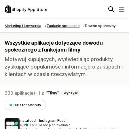
Shopify App Store
Marketing i konwersja
Zaufanie społeczne
Dowód społeczny
Wszystkie aplikacje dotyczące dowodu
społecznego z funkcjami filmy
Motywuj kupujących, wyświetlając produkty
zyskujące popularność i informacje o zakupach i
klientach w czasie rzeczywistym.
339 aplikacje(-i) z
Filmy
Wyczyść
Built for Shopify
Instafeed ‑ Instagram Feed
na 5 gwiazdek
4,9
(1 929)
•
Free plan available
Łączna liczba recenzji: 1929