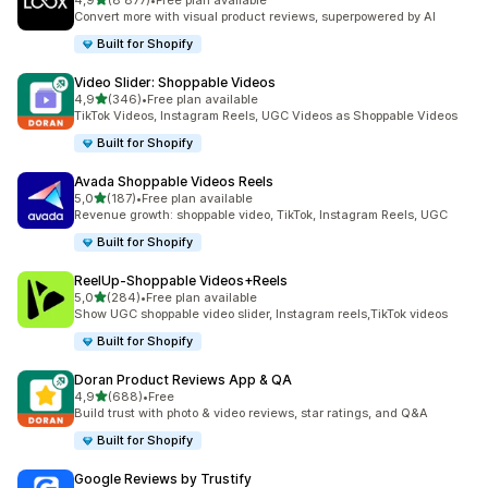
4,9
(8 877)
•
Free plan available
Łączna liczba recenzji: 8877
Convert more with visual product reviews, superpowered by AI
Built for Shopify
Video Slider: Shoppable Videos
na 5 gwiazdek
4,9
(346)
•
Free plan available
Łączna liczba recenzji: 346
TikTok Videos, Instagram Reels, UGC Videos as Shoppable Videos
Built for Shopify
Avada Shoppable Videos Reels
na 5 gwiazdek
5,0
(187)
•
Free plan available
Łączna liczba recenzji: 187
Revenue growth: shoppable video, TikTok, Instagram Reels, UGC
Built for Shopify
ReelUp‑Shoppable Videos+Reels
na 5 gwiazdek
5,0
(284)
•
Free plan available
Łączna liczba recenzji: 284
Show UGC shoppable video slider, Instagram reels,TikTok videos
Built for Shopify
Doran Product Reviews App & QA
na 5 gwiazdek
4,9
(688)
•
Free
Łączna liczba recenzji: 688
Build trust with photo & video reviews, star ratings, and Q&A
Built for Shopify
Google Reviews by Trustify