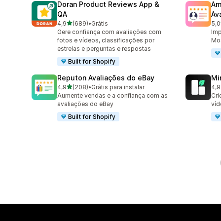
Doran Product Reviews App &
Am
QA
Av
de 5 estrelas
4,9
(689)
•
Grátis
5,0
689 avaliações ao todo
184
Gere confiança com avaliações com
Imp
fotos e vídeos, classificações por
Mos
estrelas e perguntas e respostas
Built for Shopify
Reputon Avaliações do eBay
Mi
de 5 estrelas
4,9
(208)
•
Grátis para instalar
4,9
208 avaliações ao todo
25 
Aumente vendas e a confiança com as
Cri
avaliações do eBay
víd
Built for Shopify