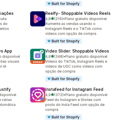
Built for Shopify
liações
Reelfy‑ Shoppable Videos Reels
de 5 estrelas
uita
4,8
(216)
•
Plano gratuito disponível
216 avaliações ao todo
s do
Aumente as vendas usando o
entos
Instagram Reels e o TikTok como
vídeos com opção de compra
Built for Shopify
ws App
Video Slider: Shoppable Videos
de 5 estrelas
o disponível
4,9
(348)
•
Plano gratuito disponível
348 avaliações ao todo
ões visuais
Vídeos do TikTok, Instagram Reels e
r IA
vídeos de UGC como vídeos com
opção de compra
Built for Shopify
stify
Instafeed for Instagram Feed
de 5 estrelas
disponível
4,9
(372)
•
Plano gratuito disponível
372 avaliações ao todo
 várias
Feed do Instagram e Stories com
utomática
posts do Insta Feed com opção de
compra
Built for Shopify