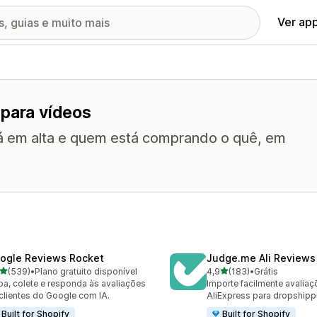
Ver ap
 para vídeos
tá em alta e quem está comprando o quê, em
ogle Reviews Rocket
Judge.me Ali Reviews
de 5 estrelas
de 5 estrelas
(539)
•
Plano gratuito disponível
4,9
(183)
•
Grátis
 avaliações ao todo
183 avaliações ao todo
ba, colete e responda às avaliações
Importe facilmente avalia
clientes do Google com IA.
AliExpress para dropshipp
Built for Shopify
Built for Shopify