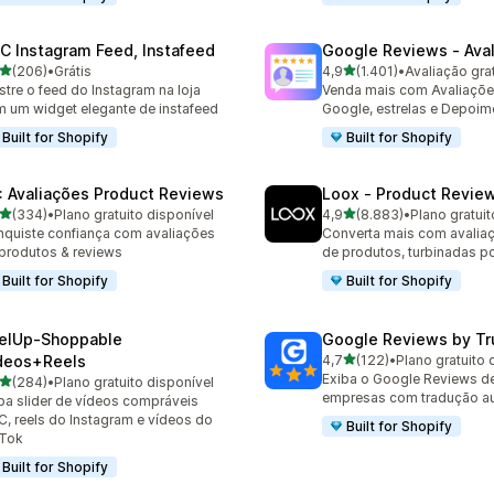
C Instagram Feed, Instafeed
Google Reviews ‑ Ava
de 5 estrelas
de 5 estrelas
(206)
•
Grátis
4,9
(1.401)
•
Avaliação grat
 avaliações ao todo
1401 avaliações ao todo
tre o feed do Instagram na loja
Venda mais com Avaliaçõe
 um widget elegante de instafeed
Google, estrelas e Depoim
Built for Shopify
Built for Shopify
: Avaliações Product Reviews
Loox ‑ Product Revie
de 5 estrelas
de 5 estrelas
(334)
•
Plano gratuito disponível
4,9
(8.883)
•
Plano gratuit
 avaliações ao todo
8883 avaliações ao todo
quiste confiança com avaliações
Converta mais com avaliaç
produtos & reviews
de produtos, turbinadas po
Built for Shopify
Built for Shopify
elUp‑Shoppable
Google Reviews by Tru
de 5 estrelas
deos+Reels
4,7
(122)
•
Plano gratuito 
122 avaliações ao todo
Exiba o Google Reviews de
de 5 estrelas
(284)
•
Plano gratuito disponível
 avaliações ao todo
empresas com tradução a
ba slider de vídeos compráveis
, reels do Instagram e vídeos do
Built for Shopify
kTok
Built for Shopify