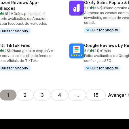
azon Reviews App‑
Qikify Sales Pop up & 
de 5 estrelas
aliações
5,0
(567)
•
Plano gratuito 
567 avaliações ao todo
Aumente as vendas com p
de 5 estrelas
(184)
•
Grátis para instalar
 avaliações ao todo
newsletter, pop-up de ven
orte avaliações da Amazon.
social.
trar feedback do vendedor.
Built for Shopify
Built for Shopify
ntt TikTok Feed
Google Reviews by R
de 5 estrelas
de 5 estrelas
(25)
•
Plano gratuito disponível
5,0
(31)
•
Grátis
avaliações ao todo
31 avaliações ao todo
e prova social exibindo feeds e
Exiba avaliações do Goog
eos oficiais do TikTok.
confiança e SEO
Built for Shopify
Built for Shopify
Avançar
1
2
3
4
…
15