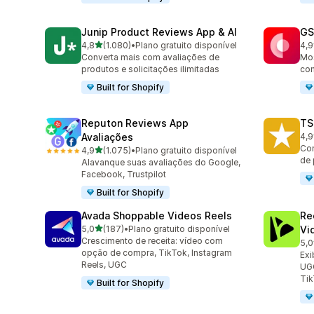
Junip Product Reviews App & AI
GS
de 5 estrelas
4,8
(1.080)
•
Plano gratuito disponível
4,9
1080 avaliações ao todo
206
Converta mais com avaliações de
Mos
produtos e solicitações ilimitadas
com
Built for Shopify
Reputon Reviews App
TS
Avaliações
4,9
334
Con
de 5 estrelas
4,9
(1.075)
•
Plano gratuito disponível
1075 avaliações ao todo
de 
Alavanque suas avaliações do Google,
Facebook, Trustpilot
Built for Shopify
Avada Shoppable Videos Reels
Re
de 5 estrelas
5,0
(187)
•
Plano gratuito disponível
Vi
187 avaliações ao todo
Crescimento de receita: vídeo com
5,0
284
opção de compra, TikTok, Instagram
Exi
Reels, UGC
UGC
Ti
Built for Shopify