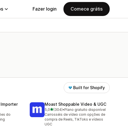
ps
Fazer login
Comece grátis
Built for Shopify
 Importer
Moast Shoppable Video & UGC
de 5 estrelas
5,0
(304)
•
Plano gratuito disponível
304 avaliações ao todo
ções do
Carrosséis de vídeo com opções de
ing
compra de Reels, TikToks e vídeos
UGC