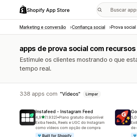
Shopify App Store
Marketing e conversão
Confiança social
Prova social
apps de prova social com recursos
Estimule os clientes mostrando o que es
tempo real.
338 apps com
Vídeos
Limpar
Instafeed ‑ Instagram Feed
Go
de 5 estrelas
4,9
(1.932)
•
Plano gratuito disponível
5,0
1932 avaliações ao todo
539
Exiba feeds, Reels e UGC do Instagram
Exi
como vídeos com opção de compra
de 
Built for Shopify