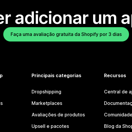
r adicionar um 
Faça uma avaliação gratuita da Shopify por 3 dias
p
Principais categorias
Recursos
Dropshipping
Central de a
os
Marketplaces
Documentaç
Avaliações de produtos
Comunidade
Upsell e pacotes
Blog da Sho