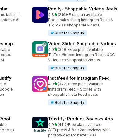
ları
Reelfy‑ Shoppable Videos Reels
5 yıldız üzerinden
Ücretsiz deneme kullanılabilir
4,8
(216)
•
Free plan available
e
toplam 216 değerlendirme
öster ve AI
Boost sales using Instagram Reels &
TikTok as shoppable videos
Built for Shopify
ws App
Video Slider: Shoppable Videos
5 yıldız üzerinden
ilable
4,9
(348)
•
Free plan available
e
toplam 348 değerlendirme
roduct
TikTok Videos, Instagram Reels, UGC
 AI
Videos as Shoppable Videos
Built for Shopify
stify
Instafeed for Instagram Feed
5 yıldız üzerinden
able
4,9
(372)
•
Free plan available
toplam 372 değerlendirme
 Google
Instagram Feed + Stories with
ion
shoppable Insta Feed posts
Built for Shopify
Proof
Trustify: Product Reviews App
5 yıldız üzerinden
able
4,9
(411)
•
Free plan available
toplam 411 değerlendirme
r popup,
AliExpress & Amazon reviews with
photo/video for better SEO