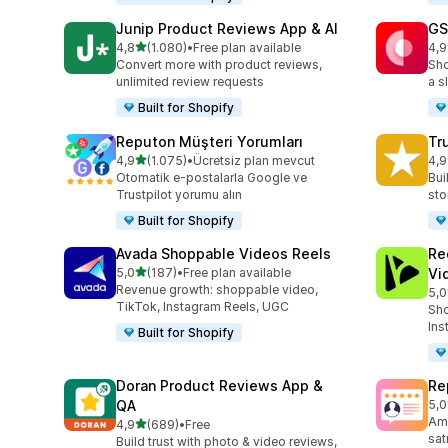
Junip Product Reviews App & AI
GS
5 yıldız üzerinden
4,8
(1.080)
•
Free plan available
4,9
toplam 1080 değerlendirme
top
Convert more with product reviews,
Sho
unlimited review requests
a s
Built for Shopify
Reputon Müşteri Yorumları
Tr
5 yıldız üzerinden
4,9
(1.075)
•
Ücretsiz plan mevcut
4,9
toplam 1075 değerlendirme
top
Otomatik e-postalarla Google ve
Bui
Trustpilot yorumu alın
sto
Built for Shopify
Avada Shoppable Videos Reels
Re
5 yıldız üzerinden
5,0
(187)
•
Free plan available
Vi
toplam 187 değerlendirme
Revenue growth: shoppable video,
5,0
top
TikTok, Instagram Reels, UGC
Sho
Ins
Built for Shopify
Doran Product Reviews App &
Re
QA
5,0
top
Ama
5 yıldız üzerinden
4,9
(689)
•
Free
toplam 689 değerlendirme
sat
Build trust with photo & video reviews,