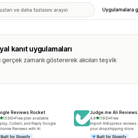
Uygulamalara g
syal kanıt uygulamaları
ı gerçek zamanlı göstererek alıcıları teşvik
ogle Reviews Rocket
Judge.me Ali Reviews
5 yıldız üzerinden
5 yıldız üzerinden
(539)
•
Free plan available
4,9
(183)
•
Free
lam 539 değerlendirme
toplam 183 değerlendirme
play, Collect, and Reply Google
Import AliExpress reviews
tomer Reviews with AI.
your dropshipping store
Built for Shopify
Built for Shopify