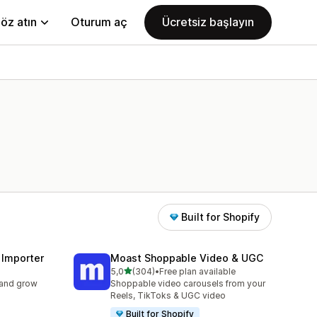
öz atın
Oturum aç
Ücretsiz başlayın
Built for Shopify
 Importer
Moast Shoppable Video & UGC
5 yıldız üzerinden
5,0
(304)
•
Free plan available
toplam 304 değerlendirme
 and grow
Shoppable video carousels from your
Reels, TikToks & UGC video
Built for Shopify