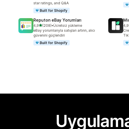
star ratings, and Q&A
Built for Shopify
Reputon eBay Yorumları
Mi
5 yıldız üzerinden
4,9
(208)
•
Ücretsiz yükleme
4,9
toplam 208 değerlendirme
top
eBay yorumlarıyla satışları artırın, alıcı
Cre
güvenini güçlendiri
Tik
Built for Shopify
Uygulama