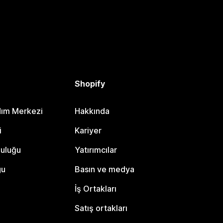
Shopify
dım Merkezi
Hakkında
i
Kariyer
luluğu
Yatırımcılar
gu
Basın ve medya
İş Ortakları
Satış ortakları