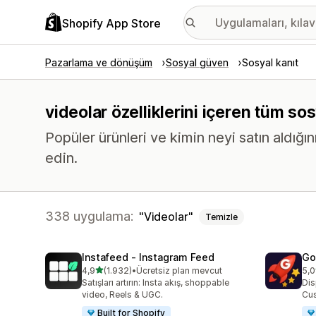
Shopify App Store
Pazarlama ve dönüşüm
Sosyal güven
Sosyal kanıt
videolar özelliklerini içeren tüm so
Popüler ürünleri ve kimin neyi satın aldığın
edin.
338 uygulama:
Videolar
Temizle
Instafeed ‑ Instagram Feed
Go
5 yıldız üzerinden
4,9
(1.932)
•
Ücretsiz plan mevcut
5,0
toplam 1932 değerlendirme
top
Satışları artırın: Insta akış, shoppable
Dis
video, Reels & UGC.
Cus
Built for Shopify