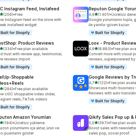
C Instagram Feed, Instafeed
Reputon Google Yorum
5 yıldız üzerinden
5 yıldız üzerinden
(206)
•
Free
4,9
(1.401)
•
lam 206 değerlendirme
toplam 1401 değerlendirm
w Instagram feed on the store with
Google yorumlarını topla, g
leek instafeed widget
ile yanıtla-güven kazan
Built for Shopify
Built for Shopify
ustShop: Product Reviews
Loox ‑ Product Revie
5 yıldız üzerinden
5 yıldız üzerinden
(334)
•
Free plan available
4,9
(8.883)
•
Free plan ava
lam 334 değerlendirme
toplam 8883 değerlendirm
ld trust with review app, testimonial,
Convert more with visual p
re reviews import
reviews, superpowered by
Built for Shopify
Built for Shopify
elUp‑Shoppable
Google Reviews by Tru
5 yıldız üzerinden
deos+Reels
4,7
(122)
•
Free plan avail
toplam 122 değerlendirme
Showcase multi-business
5 yıldız üzerinden
(284)
•
Free plan available
lam 284 değerlendirme
Reviews with auto translat
w UGC shoppable video slider,
tagram reels,TikTok videos
Built for Shopify
Built for Shopify
puton Amazon Yorumları
Qikify Sales Pop up & 
5 yıldız üzerinden
5 yıldız üzerinden
(184)
•
Ücretsiz yükleme
5,0
(567)
•
Free plan avail
lam 184 değerlendirme
toplam 567 değerlendirme
zon yorumlarını içe aktar, ürün ve
Boost sales with newslette
ıcı puanlarını göster
sales pop, social proof.