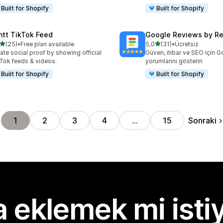
Built for Shopify
Built for Shopify
ntt TikTok Feed
Google Reviews by R
5 yıldız üzerinden
5 yıldız üzerinden
(25)
•
Free plan available
5,0
(31)
•
Ücretsiz
lam 25 değerlendirme
toplam 31 değerlendirme
ate social proof by showing official
Güven, itibar ve SEO için 
Tok feeds & videos.
yorumlarını gösterin
Built for Shopify
Built for Shopify
Sonraki
1
2
3
4
…
15
 eklemek mi isti