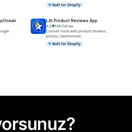
Built for Shopify
epOcean
LAI Product Reviews App
5 yıldız üzerinden
4,9
(491)
•
Free
toplam 491 değerlendirme
Google
Convert more with product reviews,
photos, testimonials
Built for Shopify
yorsunuz?