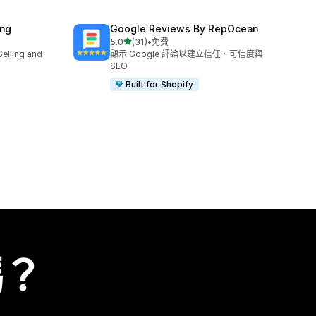
ing
Google Reviews By RepOcean
滿分 5 顆星
5.0
(31)
•
免費
共有 31 則評價
Selling and
顯示 Google 評論以建立信任、可信度與
SEO
Built for Shopify
嗎？