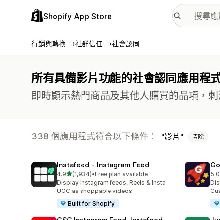
Shopify App Store
行銷與轉換
社群信任
社會認同
所有具備影片功能的社會認同應用程
即時顯示熱門商品及其他人購買的品項，刺
338 個應用程式符合以下條件：
影片
清除
Instafeed ‑ Instagram Feed
Go
滿分 5 顆星
4.9
(1,934)
•
Free plan available
5.0
共有 1934 則評價
共有
Display Instagram feeds, Reels & Insta
Dis
UGC as shoppable videos
Cus
Built for Shopify
GSC Instagram Feed, Instafeed
Ju