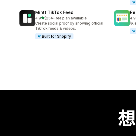
Mintt TikTok Feed
Re
滿分 5 顆星
4.9
(25)
•
Free plan available
4.9
共有 25 則評價
共有
Create social proof by showing official
以
TikTok feeds & videos.
Built for Shopify
想