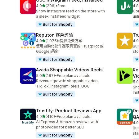
滿分 5 顆星
4.9
(206)
•
Free
4.8
共有 206 則評價
共有
Show Instagram feed on the store with
Con
a sleek instafeed widget
unl
Built for Shopify
Reputon 客戶評論
Tr
滿分 5 顆星
4.9
(1,075)
•
提供免費方案
4.9
共有 1075 則評價
共有
使用自動化郵件獲取真實的 Trustpilot 或
Bui
Google 評論
sto
Built for Shopify
Avada Shoppable Videos Reels
Re
滿分 5 顆星
5.0
(187)
•
Free plan available
Vi
共有 187 則評價
Revenue growth: shoppable video,
5.0
共有
TikTok, Instagram Reels, UGC
Sho
Ins
Built for Shopify
Trustify: Product Reviews App
Do
滿分 5 顆星
4.9
(410)
•
Free plan available
QA
共有 410 則評價
AliExpress & Amazon reviews with
4.9
共有
photo/video for better SEO
Bui
sta
Built for Shopify