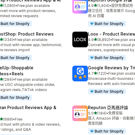
滿分 5 顆星
滿分 5 顆星
(1,080)
•
Free plan available
4.9
(1,404)
•
提供免費試用
 1080 則評價
共有 1404 則評價
vert more with product reviews,
建立信任：收集並展示 Goog
imited review requests
用 AI 回覆
Built for Shopify
Built for Shopify
ustShop: Product Reviews
Loox ‑ Product Revie
滿分 5 顆星
滿分 5 顆星
(334)
•
Free plan available
4.9
(8,892)
•
Free plan ava
 334 則評價
共有 8892 則評價
ld trust with review app, testimonial,
Convert more with visual p
re reviews import
reviews, superpowered by
Built for Shopify
Built for Shopify
elUp‑Shoppable
Google Reviews by Tru
滿分 5 顆星
deos+Reels
4.7
(122)
•
Free plan avail
共有 122 則評價
Showcase multi-business
滿分 5 顆星
(284)
•
Free plan available
 284 則評價
Reviews with auto translat
w UGC shoppable video slider,
tagram reels,TikTok videos
Built for Shopify
Built for Shopify
ran Product Reviews App &
Reputon 亞馬遜評論
滿分 5 顆星
5.0
(184)
•
免費安裝
共有 184 則評價
匯入 Amazon 評論，自動
滿分 5 顆星
(689)
•
Free
 689 則評價
賣家回饋
ld trust with photo & video reviews,
r ratings, and Q&A
Built for Shopify