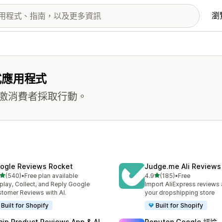
瀏
式應用程式
激消費者採取行動。
ogle Reviews Rocket
Judge.me Ali Reviews
滿分 5 顆星
滿分 5 顆星
(540)
•
Free plan available
4.9
(185)
•
Free
 540 則評價
共有 185 則評價
play, Collect, and Reply Google
Import AliExpress reviews
tomer Reviews with AI.
your dropshipping store
Built for Shopify
Built for Shopify
nip Product Reviews App & AI
Reputon Google 評論