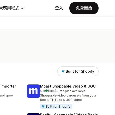
覽應用程式
登入
免費開始
Built for Shopify
 Importer
Moast Shoppable Video & UGC
滿分 5 顆星
5.0
(305)
•
Free plan available
共有 305 則評價
 and grow
Shoppable video carousels from your
Reels, TikToks & UGC video
Built for Shopify
Reelfy‑ Shoppable Videos Reels