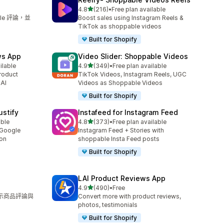
滿分 5 顆星
4.8
(216)
•
Free plan available
共有 216 則評價
le 評論，並
Boost sales using Instagram Reels &
TikTok as shoppable videos
Built for Shopify
ws App
Video Slider: Shoppable Videos
滿分 5 顆星
ilable
4.9
(349)
•
Free plan available
共有 349 則評價
roduct
TikTok Videos, Instagram Reels, UGC
 AI
Videos as Shoppable Videos
Built for Shopify
stify
Instafeed for Instagram Feed
滿分 5 顆星
able
4.8
(373)
•
Free plan available
共有 373 則評價
 Google
Instagram Feed + Stories with
ion
shoppable Insta Feed posts
Built for Shopify
LAI Product Reviews App
滿分 5 顆星
4.9
(490)
•
Free
共有 490 則評價
展示商品評論與
Convert more with product reviews,
photos, testimonials
Built for Shopify