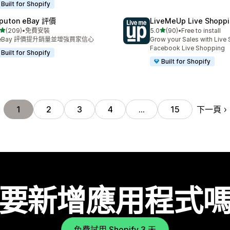
Built for Shopify
puton eBay 評價
LiveMeUp Live Shopp
滿分 5 顆星
滿分 5 顆星
(209)
•
免費安裝
5.0
(90)
•
Free to install
 209 則評價
共有 90 則評價
 eBay 評價提升銷量並增強買家信心
Grow your Sales with Live 
Facebook Live Shopping
Built for Shopify
Built for Shopify
下一頁
1
2
3
4
…
15
要新增應用程式
免費試用 Shopify 3 天