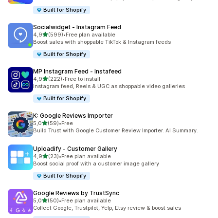
Built for Shopify
Socialwidget ‑ Instagram Feed
z 5 hvězd
4,9
(599)
•
Free plan available
Celkový počet recenzí: 599
Boost sales with shoppable TikTok & Instagram feeds
Built for Shopify
MP Instagram Feed ‑ Instafeed
z 5 hvězd
4,9
(222)
•
Free to install
Celkový počet recenzí: 222
Instagram feed, Reels & UGC as shoppable video galleries
Built for Shopify
K: Google Reviews Importer
z 5 hvězd
5,0
(59)
•
Free
Celkový počet recenzí: 59
Build Trust with Google Customer Review Importer. AI Summary.
Uploadify ‑ Customer Gallery
z 5 hvězd
4,9
(23)
•
Free plan available
Celkový počet recenzí: 23
Boost social proof with a customer image gallery
Built for Shopify
Google Reviews by TrustSync
z 5 hvězd
5,0
(50)
•
Free plan available
Celkový počet recenzí: 50
Collect Google, Trustpilot, Yelp, Etsy review & boost sales