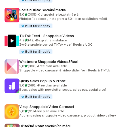
Built for Shopify
Sociální lišta: Sociální média
z 5 hvězd
5,0
(305)
•
K dispozici je bezplatný plán
Celkový počet recenzí: 305
Přidejte Facebook , Instagram a 50+ ikon sociálních médií
Built for Shopify
TikTok Feed – Shoppable Videos
z 5 hvězd
4,9
(42)
•
Bezplatná instalace
Celkový počet recenzí: 42
Zvyšte prodeje pomocí TikTok videí, Reels a UGC
Built for Shopify
Whatmore Shoppable Videos&Reel
z 5 hvězd
5,0
(366)
•
Free plan available
Celkový počet recenzí: 366
Shoppable video carousel & video slider from Reels & TikTok
Qikify Sales Pop up & Proof
z 5 hvězd
5,0
(568)
•
Free plan available
Celkový počet recenzí: 568
Boost sales with newsletter popup, sales pop, social proof.
Built for Shopify
Vizup Shoppable Video Carousel
z 5 hvězd
5,0
(91)
•
Free plan available
Celkový počet recenzí: 91
Add engaging shoppable video carousels, product video gallery
Užitečné ikony sociálních médi