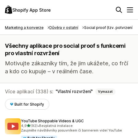
Shopify App Store
Marketing a konverze
Důvěra v ostatní
Social proof (tzv. potvrzení tře
Všechny aplikace pro social proof s funkcemi
pro vlastní rozvržení
Motivujte zákazníky tím, že jim ukážete, co frčí
a kdo co kupuje – v reálném čase.
Více aplikací (338) s:
Vlastní rozvržení
Vymazat
Built for Shopify
YouTube Shoppable Videos & UGC
z 5 hvězd
4,9
(92)
•
Bezplatná instalace
Celkový počet recenzí: 92
Zaujměte návštěvníky posuvníkem či bannerem videí YouTube