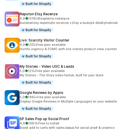
Built for Shopify
Reputon Etsy Recenze
z 5 hvězd
4,9
(319)
•
Bezplatná instalace
Celkový počet recenzí: 319
Automaticky importujte recenze z Etsy a budujte důvěryhodnost
Built for Shopify
Livo: Scarcity Visitor Counter
z 5 hvězd
4,9
(33)
•
Free plan available
Celkový počet recenzí: 33
Hurrify urgency & FOMO with live visitors product view counter
Built for Shopify
My Stories ‑ Video UGC & Leads
z 5 hvězd
5,0
(21)
•
Free plan available
Celkový počet recenzí: 21
My Stories - The Story video format, built for your store.
Built for Shopify
Google Reviews by Appio
z 5 hvězd
5,0
(96)
•
Free plan available
Celkový počet recenzí: 96
Display Google Reviews in Multiple Languages on your website
Built for Shopify
SP Sales Pop up Social Proof
z 5 hvězd
4,9
(981)
•
Free to install
Celkový počet recenzí: 981
Boost add to carts with sales popup for social proof & urgency