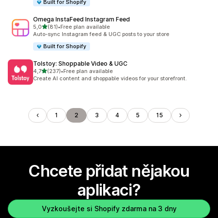
Built for Shopify
Omega InstaFeed Instagram Feed
z 5 hvězd
5,0
(81)
•
Free plan available
Celkový počet recenzí: 81
Auto-sync Instagram feed & UGC posts to your store
Built for Shopify
Tolstoy: Shoppable Video & UGC
z 5 hvězd
4,7
(237)
•
Free plan available
Celkový počet recenzí: 237
Create AI content and shoppable videos for your storefront.
1
2
3
4
5
15
Chcete přidat nějakou
aplikaci?
Vyzkoušejte si Shopify zdarma na 3 dny