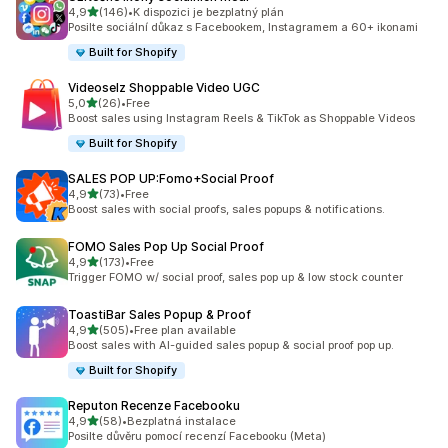
z 5 hvězd
4,9
(146)
•
K dispozici je bezplatný plán
Celkový počet recenzí: 146
Posilte sociální důkaz s Facebookem, Instagramem a 60+ ikonami
Built for Shopify
Videoselz Shoppable Video UGC
z 5 hvězd
5,0
(26)
•
Free
Celkový počet recenzí: 26
Boost sales using Instagram Reels & TikTok as Shoppable Videos
Built for Shopify
SALES POP UP:Fomo+Social Proof
z 5 hvězd
4,9
(73)
•
Free
Celkový počet recenzí: 73
Boost sales with social proofs, sales popups & notifications.
FOMO Sales Pop Up Social Proof
z 5 hvězd
4,9
(173)
•
Free
Celkový počet recenzí: 173
Trigger FOMO w/ social proof, sales pop up & low stock counter
ToastiBar Sales Popup & Proof
z 5 hvězd
4,9
(505)
•
Free plan available
Celkový počet recenzí: 505
Boost sales with AI-guided sales popup & social proof pop up.
Built for Shopify
Reputon Recenze Facebooku
z 5 hvězd
4,9
(58)
•
Bezplatná instalace
Celkový počet recenzí: 58
Posilte důvěru pomocí recenzí Facebooku (Meta)