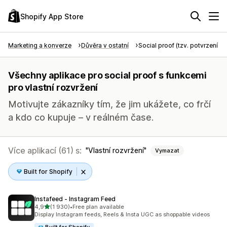
Shopify App Store
Marketing a konverze
Důvěra v ostatní
Social proof (tzv. potvrzení tře
Všechny aplikace pro social proof s funkcemi
pro vlastní rozvržení
Motivujte zákazníky tím, že jim ukážete, co frčí
a kdo co kupuje – v reálném čase.
Více aplikací (61) s:
Vlastní rozvržení
Vymazat
Built for Shopify
Instafeed ‑ Instagram Feed
z 5 hvězd
4,9
(1 930)
•
Free plan available
Celkový počet recenzí: 1930
Display Instagram feeds, Reels & Insta UGC as shoppable videos