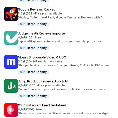
Built for Shopify
Google Reviews Rocket
z 5 hvězd
5,0
(539)
•
Free plan available
Celkový počet recenzí: 539
Display, Collect, and Reply Google Customer Reviews with AI.
Built for Shopify
Judge.me Ali Reviews Importer
z 5 hvězd
4,9
(183)
•
Free
Celkový počet recenzí: 183
Import AliExpress reviews and grow your dropshipping store
Built for Shopify
Moast Shoppable Video & UGC
z 5 hvězd
5,0
(304)
•
Free plan available
Celkový počet recenzí: 304
Shoppable video carousels from your Reels, TikToks & UGC video
Built for Shopify
Junip Product Reviews App & AI
z 5 hvězd
4,8
(1 080)
•
Free plan available
Celkový počet recenzí: 1080
Convert more with product reviews, unlimited review requests
Built for Shopify
GSC Instagram Feed, Instafeed
z 5 hvězd
4,9
(206)
•
Free
Celkový počet recenzí: 206
Show Instagram feed on the store with a sleek instafeed widget