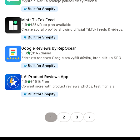
Zvyšte důvěru a prodeje pomocí eBay recenzí
Built for Shopify
Mintt TikTok Feed
z 5 hvězd
4,9
(25)
•
Free plan available
Celkový počet recenzí: 25
Create social proof by showing official TikTok feeds & videos.
Built for Shopify
Google Reviews by RepOcean
z 5 hvězd
5,0
(31)
•
Zdarma
Celkový počet recenzí: 31
Zobrazte recenze Google pro vyšší důvěru, kredibilitu a SEO
Built for Shopify
LAI Product Reviews App
z 5 hvězd
4,9
(491)
•
Free
Celkový počet recenzí: 491
Convert more with product reviews, photos, testimonials
Built for Shopify
1
2
3