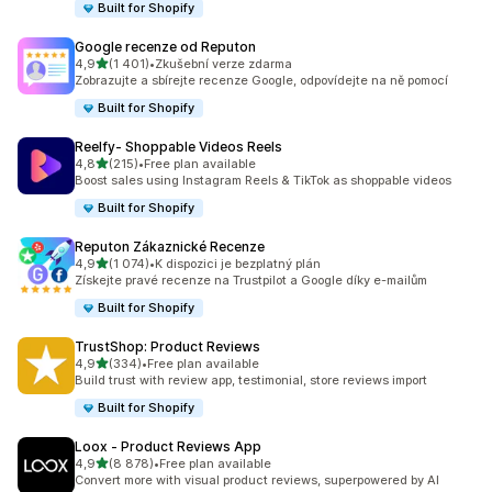
Built for Shopify
Google recenze od Reputon
z 5 hvězd
4,9
(1 401)
•
Zkušební verze zdarma
Celkový počet recenzí: 1401
Zobrazujte a sbírejte recenze Google, odpovídejte na ně pomocí
Built for Shopify
Reelfy‑ Shoppable Videos Reels
z 5 hvězd
4,8
(215)
•
Free plan available
Celkový počet recenzí: 215
Boost sales using Instagram Reels & TikTok as shoppable videos
Built for Shopify
Reputon Zákaznické Recenze
z 5 hvězd
4,9
(1 074)
•
K dispozici je bezplatný plán
Celkový počet recenzí: 1074
Získejte pravé recenze na Trustpilot a Google díky e-mailům
Built for Shopify
TrustShop: Product Reviews
z 5 hvězd
4,9
(334)
•
Free plan available
Celkový počet recenzí: 334
Build trust with review app, testimonial, store reviews import
Built for Shopify
Loox ‑ Product Reviews App
z 5 hvězd
4,9
(8 878)
•
Free plan available
Celkový počet recenzí: 8878
Convert more with visual product reviews, superpowered by AI