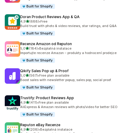
Built for Shopify
Doran Product Reviews App & QA
z 5 hvězd
4,9
(688)
•
Free
Celkový počet recenzí: 688
Build trust with photo & video reviews, star ratings, and Q&A
Built for Shopify
Recenze Amazon od Reputon
z 5 hvězd
5,0
(184)
•
Bezplatná instalace
Celkový počet recenzí: 184
Importujte recenze Amazon – produkty a hodnocení prodejce
Built for Shopify
Qikify Sales Pop up & Proof
z 5 hvězd
5,0
(567)
•
Free plan available
Celkový počet recenzí: 567
Boost sales with newsletter popup, sales pop, social proof.
Built for Shopify
Trustify: Product Reviews App
z 5 hvězd
4,9
(411)
•
Free plan available
Celkový počet recenzí: 411
AliExpress & Amazon reviews with photo/video for better SEO
Built for Shopify
Reputon eBay Recenze
z 5 hvězd
4,9
(208)
•
Bezplatná instalace
Celkový počet recenzí: 208