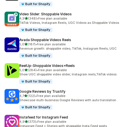
Built for Shopify
Video Slider: Shoppable Videos
z 5 hvězd
4,9
(348)
•
Free plan available
Celkový počet recenzí: 348
TikTok Videos, Instagram Reels, UGC Videos as Shoppable Videos
Built for Shopify
Avada Shoppable Videos Reels
z 5 hvězd
5,0
(187)
•
Free plan available
Celkový počet recenzí: 187
Revenue growth: shoppable video, TikTok, Instagram Reels, UGC
Built for Shopify
ReelUp‑Shoppable Videos+Reels
z 5 hvězd
5,0
(284)
•
Free plan available
Celkový počet recenzí: 284
Show UGC shoppable video slider, Instagram reels,TikTok videos
Built for Shopify
Google Reviews by Trustify
z 5 hvězd
4,7
(122)
•
Free plan available
Celkový počet recenzí: 122
Showcase multi-business Google Reviews with auto translation
Built for Shopify
Instafeed for Instagram Feed
z 5 hvězd
4,9
(373)
•
Free plan available
Celkový počet recenzí: 373
Instagram Feed + Stories with shoppable Insta Feed posts