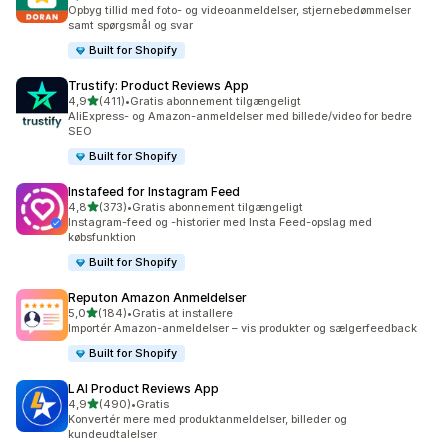
690 anmeldelser i alt
Opbyg tillid med foto- og videoanmeldelser, stjernebedømmelser
samt spørgsmål og svar
Built for Shopify
Trustify: Product Reviews App
ud af 5 stjerner
4,9
(411)
•
Gratis abonnement tilgængeligt
411 anmeldelser i alt
AliExpress- og Amazon-anmeldelser med billede/video for bedre
SEO
Built for Shopify
Instafeed for Instagram Feed
ud af 5 stjerner
4,8
(373)
•
Gratis abonnement tilgængeligt
373 anmeldelser i alt
Instagram-feed og -historier med Insta Feed-opslag med
købsfunktion
Built for Shopify
Reputon Amazon Anmeldelser
ud af 5 stjerner
5,0
(184)
•
Gratis at installere
184 anmeldelser i alt
Importér Amazon-anmeldelser – vis produkter og sælgerfeedback
Built for Shopify
LAI Product Reviews App
ud af 5 stjerner
4,9
(490)
•
Gratis
490 anmeldelser i alt
Konvertér mere med produktanmeldelser, billeder og
kundeudtalelser