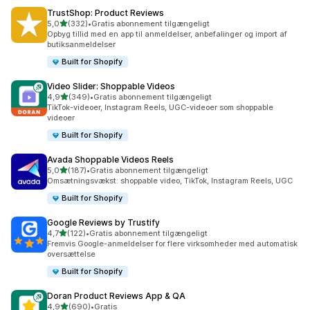
TrustShop: Product Reviews
ud af 5 stjerner
5,0
(332)
•
Gratis abonnement tilgængeligt
332 anmeldelser i alt
Opbyg tillid med en app til anmeldelser, anbefalinger og import af
butiksanmeldelser
Built for Shopify
Video Slider: Shoppable Videos
ud af 5 stjerner
4,9
(349)
•
Gratis abonnement tilgængeligt
349 anmeldelser i alt
TikTok-videoer, Instagram Reels, UGC-videoer som shoppable
videoer
Built for Shopify
Avada Shoppable Videos Reels
ud af 5 stjerner
5,0
(187)
•
Gratis abonnement tilgængeligt
187 anmeldelser i alt
Omsætningsvækst: shoppable video, TikTok, Instagram Reels, UGC
Built for Shopify
Google Reviews by Trustify
ud af 5 stjerner
4,7
(122)
•
Gratis abonnement tilgængeligt
122 anmeldelser i alt
Fremvis Google-anmeldelser for flere virksomheder med automatisk
oversættelse
Built for Shopify
Doran Product Reviews App & QA
ud af 5 stjerner
4,9
(690)
•
Gratis