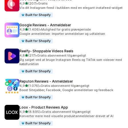
ud af 5 stjerner
4,9
(207)
•
Gratis
207 anmeldelser i alt
Vis dit Instagram-feed i butikken med en elegant instafeed-widget
Built for Shopify
Google Reviews ‑ Anmeldelser
ud af 5 stjerner
4,9
(1.406)
•
Mulighed for gratis prøveperiode
1406 anmeldelser i alt
Google anmeldelser. Importer anmeldelser og udtalelser.
Built for Shopify
Reelfy‑ Shoppable Videos Reels
ud af 5 stjerner
4,8
(217)
•
Gratis abonnement tilgængeligt
217 anmeldelser i alt
Øg salget ved at bruge Instagram Reels og TikTok som videoer med
købsfunktion
Built for Shopify
Reputon Reviews ‑ Anmeldelser
ud af 5 stjerner
4,9
(1.076)
•
Gratis abonnement tilgængeligt
1076 anmeldelser i alt
Boost Sitejabber, Facebook, Google anmeldelser og feedback
Built for Shopify
Loox ‑ Product Reviews App
ud af 5 stjerner
4,9
(8.895)
•
Gratis abonnement tilgængeligt
8895 anmeldelser i alt
Konverter mere med visuelle produktanmeldelser drevet af AI
Built for Shopify