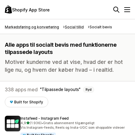
Shopify App Store
Markedsføring og konvertering
Social tillid
Socialt bevis
Alle apps til socialt bevis med funktionerne
tilpassede layouts
Motiver kunderne ved at vise, hvad der er hot
lige nu, og hvem der køber hvad – i realtid.
338 apps med
Tilpassede layouts
Ryd
Built for Shopify
Instafeed ‑ Instagram Feed
ud af 5 stjerner
4,9
(1.936)
•
Gratis abonnement tilgængeligt
1936 anmeldelser i alt
Vis Instagram-feeds, Reels og Insta-UGC som shoppable videoer