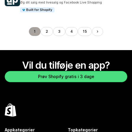
Øg dit salg med livesalg og Facebook Live Shopping
Built for Shopify
1
2
3
4
15
Vil du tilføje en app?
Prøv Shopify gratis i 3 dage
Appkategorier
Topkategorier