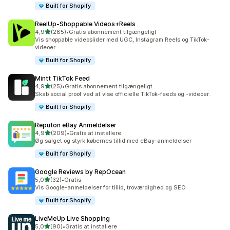
Built for Shopify
ReelUp‑Shoppable Videos+Reels
ud af 5 stjerner
4,9
(285)
•
Gratis abonnement tilgængeligt
285 anmeldelser i alt
Vis shoppable videoslider med UGC, Instagram Reels og TikTok-
videoer
Built for Shopify
Mintt TikTok Feed
ud af 5 stjerner
4,9
(25)
•
Gratis abonnement tilgængeligt
25 anmeldelser i alt
Skab social proof ved at vise officielle TikTok-feeds og -videoer.
Built for Shopify
Reputon eBay Anmeldelser
ud af 5 stjerner
4,9
(209)
•
Gratis at installere
209 anmeldelser i alt
Øg salget og styrk købernes tillid med eBay-anmeldelser
Built for Shopify
Google Reviews by RepOcean
ud af 5 stjerner
5,0
(32)
•
Gratis
32 anmeldelser i alt
Vis Google-anmeldelser for tillid, troværdighed og SEO
Built for Shopify
LiveMeUp Live Shopping
ud af 5 stjerner
5,0
(90)
•
Gratis at installere
90 anmeldelser i alt