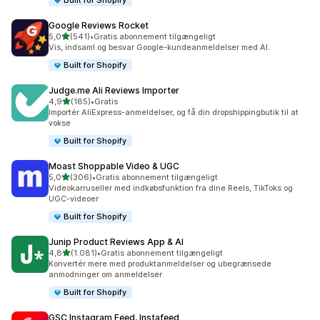
Built for Shopify
Google Reviews Rocket
ud af 5 stjerner
5,0
(541)
•
Gratis abonnement tilgængeligt
541 anmeldelser i alt
Vis, indsaml og besvar Google-kundeanmeldelser med AI.
Built for Shopify
Judge.me Ali Reviews Importer
ud af 5 stjerner
4,9
(185)
•
Gratis
185 anmeldelser i alt
Importér AliExpress-anmeldelser, og få din dropshippingbutik til at
vokse
Built for Shopify
Moast Shoppable Video & UGC
ud af 5 stjerner
5,0
(306)
•
Gratis abonnement tilgængeligt
306 anmeldelser i alt
Videokarruseller med indkøbsfunktion fra dine Reels, TikToks og
UGC-videoer
Built for Shopify
Junip Product Reviews App & AI
ud af 5 stjerner
4,8
(1.081)
•
Gratis abonnement tilgængeligt
1081 anmeldelser i alt
Konvertér mere med produktanmeldelser og ubegrænsede
anmodninger om anmeldelser
Built for Shopify
GSC Instagram Feed, Instafeed