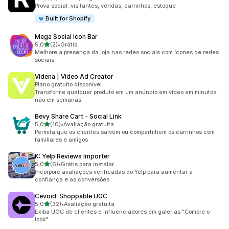
5 avaliações ao todo
Prova social: visitantes, vendas, carrinhos, estoque
Built for Shopify
Mega Social Icon Bar
de 5 estrelas
5,0
(2)
•
Grátis
2 avaliações ao todo
Melhore a presença da loja nas redes sociais com ícones de redes
sociais
Videna | Video Ad Creator
Plano gratuito disponível
Transforme qualquer produto em um anúncio em vídeo em minutos,
não em semanas
Bevy Share Cart ‑ Social Link
de 5 estrelas
5,0
(10)
•
Avaliação gratuita
10 avaliações ao todo
Permita que os clientes salvem ou compartilhem os carrinhos com
familiares e amigos
K: Yelp Reviews Importer
de 5 estrelas
5,0
(6)
•
Grátis para instalar
6 avaliações ao todo
Incorpore avaliações verificadas do Yelp para aumentar a
confiança e as conversões.
Cevoid: Shoppable UGC
de 5 estrelas
5,0
(32)
•
Avaliação gratuita
32 avaliações ao todo
Exiba UGC de clientes e influenciadores em galerias "Compre o
look"