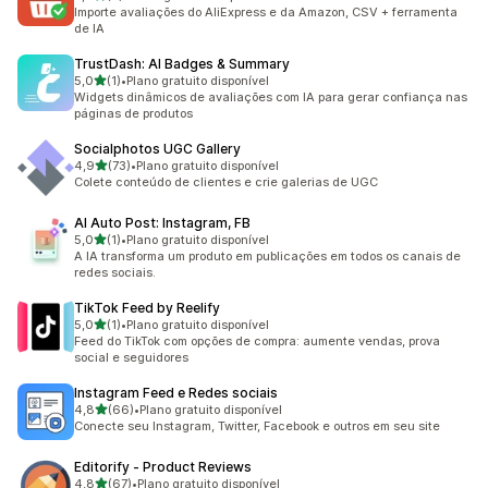
2 avaliações ao todo
Importe avaliações do AliExpress e da Amazon, CSV + ferramenta
de IA
TrustDash: AI Badges & Summary
de 5 estrelas
5,0
(1)
•
Plano gratuito disponível
1 avaliações ao todo
Widgets dinâmicos de avaliações com IA para gerar confiança nas
páginas de produtos
Socialphotos UGC Gallery
de 5 estrelas
4,9
(73)
•
Plano gratuito disponível
73 avaliações ao todo
Colete conteúdo de clientes e crie galerias de UGC
AI Auto Post: Instagram, FB
de 5 estrelas
5,0
(1)
•
Plano gratuito disponível
1 avaliações ao todo
A IA transforma um produto em publicações em todos os canais de
redes sociais.
TikTok Feed by Reelify
de 5 estrelas
5,0
(1)
•
Plano gratuito disponível
1 avaliações ao todo
Feed do TikTok com opções de compra: aumente vendas, prova
social e seguidores
Instagram Feed e Redes sociais
de 5 estrelas
4,8
(66)
•
Plano gratuito disponível
66 avaliações ao todo
Conecte seu Instagram, Twitter, Facebook e outros em seu site
Editorify ‑ Product Reviews
de 5 estrelas
4,8
(67)
•
Plano gratuito disponível