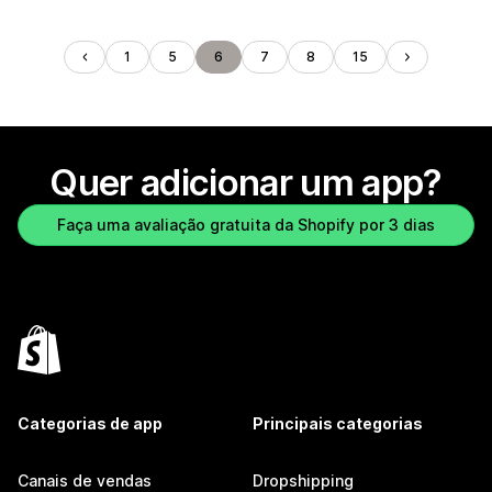
1
5
6
7
8
15
Quer adicionar um app?
Faça uma avaliação gratuita da Shopify por 3 dias
Categorias de app
Principais categorias
Canais de vendas
Dropshipping