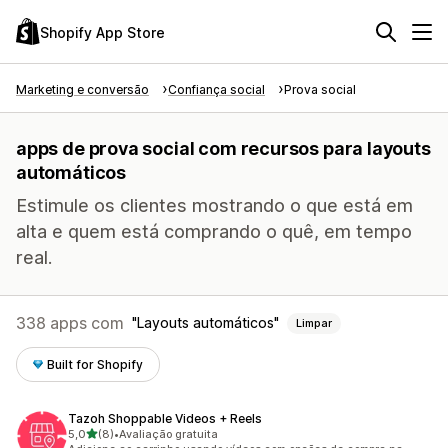
Shopify App Store
Marketing e conversão
Confiança social
Prova social
apps de prova social com recursos para layouts
automáticos
Estimule os clientes mostrando o que está em
alta e quem está comprando o quê, em tempo
real.
338 apps com
Layouts automáticos
Limpar
Built for Shopify
Tazoh Shoppable Videos + Reels
de 5 estrelas
5,0
(8)
•
Avaliação gratuita
8 avaliações ao todo