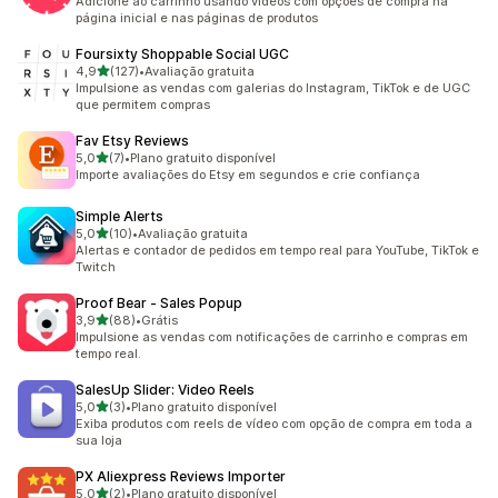
Adicione ao carrinho usando vídeos com opções de compra na
página inicial e nas páginas de produtos
Foursixty Shoppable Social UGC
de 5 estrelas
4,9
(127)
•
Avaliação gratuita
127 avaliações ao todo
Impulsione as vendas com galerias do Instagram, TikTok e de UGC
que permitem compras
Fav Etsy Reviews
de 5 estrelas
5,0
(7)
•
Plano gratuito disponível
7 avaliações ao todo
Importe avaliações do Etsy em segundos e crie confiança
Simple Alerts
de 5 estrelas
5,0
(10)
•
Avaliação gratuita
10 avaliações ao todo
Alertas e contador de pedidos em tempo real para YouTube, TikTok e
Twitch
Proof Bear ‑ Sales Popup
de 5 estrelas
3,9
(88)
•
Grátis
88 avaliações ao todo
Impulsione as vendas com notificações de carrinho e compras em
tempo real.
SalesUp Slider: Video Reels
de 5 estrelas
5,0
(3)
•
Plano gratuito disponível
3 avaliações ao todo
Exiba produtos com reels de vídeo com opção de compra em toda a
sua loja
PX Aliexpress Reviews Importer
de 5 estrelas
5,0
(2)
•
Plano gratuito disponível