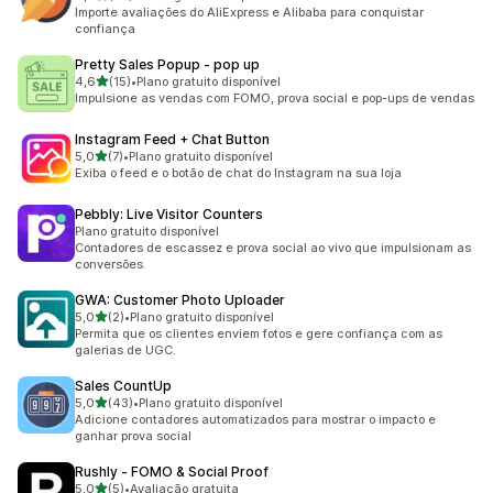
67 avaliações ao todo
Importe avaliações do AliExpress e Alibaba para conquistar
confiança
Pretty Sales Popup ‑ pop up
de 5 estrelas
4,6
(15)
•
Plano gratuito disponível
15 avaliações ao todo
Impulsione as vendas com FOMO, prova social e pop-ups de vendas
Instagram Feed + Chat Button
de 5 estrelas
5,0
(7)
•
Plano gratuito disponível
7 avaliações ao todo
Exiba o feed e o botão de chat do Instagram na sua loja
Pebbly: Live Visitor Counters
Plano gratuito disponível
Contadores de escassez e prova social ao vivo que impulsionam as
conversões.
GWA: Customer Photo Uploader
de 5 estrelas
5,0
(2)
•
Plano gratuito disponível
2 avaliações ao todo
Permita que os clientes enviem fotos e gere confiança com as
galerias de UGC.
Sales CountUp
de 5 estrelas
5,0
(43)
•
Plano gratuito disponível
43 avaliações ao todo
Adicione contadores automatizados para mostrar o impacto e
ganhar prova social
Rushly ‑ FOMO & Social Proof
de 5 estrelas
5,0
(5)
•
Avaliação gratuita