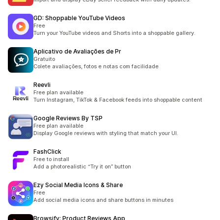
GD: Shoppable YouTube Videos
Free
Turn your YouTube videos and Shorts into a shoppable gallery.
Aplicativo de Avaliações de Pr
Gratuito
Colete avaliações, fotos e notas com facilidade
Reevli
Free plan available
Turn Instagram, TikTok & Facebook feeds into shoppable content
Google Reviews By TSP
Free plan available
Display Google reviews with styling that match your UI.
FashClick
Free to install
Add a photorealistic “Try it on” button
Ezy Social Media Icons & Share
Free
Add social media icons and share buttons in minutes
Browsify: Product Reviews App