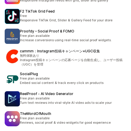
Responsive Instagram feeds with grid, slider and gallery
F2 TikTok Grid Feed
Free
Responsive TikTok Grid, Slider & Gallery Feed for your store
Proofdy – Social Proof & FOMO
Free plan available
Increase conversions using real-time social proof widgets.
cammm：Instagram投稿キャンペーン×UGC収集
無料体験あり
Instagram投稿キャンペーンの応募ページを自動生成し、ユーザー投稿
（UGC）を管理
SocialPlug
Free plan available
Embed social content & track every click on products
ReelProof ‑ AI Video Generator
Free plan available
Turn text reviews into viral-style AI video ads to scale your
TheWordOfMouth
Free plan available
Reviews, social proof & video widgets for good experience