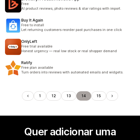
Free
AI product reviews, photo reviews & star ratings with import.
Buy It Again
Free to install
Let returning customers reorder past purchases in one click
OnlyLeft
Free trial available
Honest urgency — real low stock or real shopper demand
Ratify
Free plan available
Turn orders into reviews with automated emails and widgets.
1
12
13
14
15
Quer adicionar uma