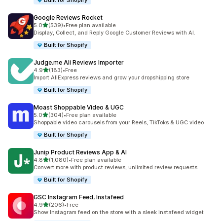
Built for Shopify
Google Reviews Rocket
เต็ม 5 ดาว
5.0
(539)
•
Free plan available
ทั้งหมด 539 รีวิว
Display, Collect, and Reply Google Customer Reviews with AI.
Built for Shopify
Judge.me Ali Reviews Importer
เต็ม 5 ดาว
4.9
(183)
•
Free
ทั้งหมด 183 รีวิว
Import AliExpress reviews and grow your dropshipping store
Built for Shopify
Moast Shoppable Video & UGC
เต็ม 5 ดาว
5.0
(304)
•
Free plan available
ทั้งหมด 304 รีวิว
Shoppable video carousels from your Reels, TikToks & UGC video
Built for Shopify
Junip Product Reviews App & AI
เต็ม 5 ดาว
4.8
(1,080)
•
Free plan available
ทั้งหมด 1080 รีวิว
Convert more with product reviews, unlimited review requests
Built for Shopify
GSC Instagram Feed, Instafeed
เต็ม 5 ดาว
4.9
(206)
•
Free
ทั้งหมด 206 รีวิว
Show Instagram feed on the store with a sleek instafeed widget