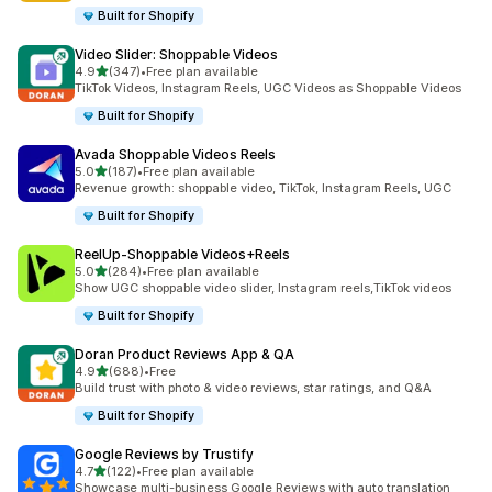
Built for Shopify
Video Slider: Shoppable Videos
เต็ม 5 ดาว
4.9
(347)
•
Free plan available
ทั้งหมด 347 รีวิว
TikTok Videos, Instagram Reels, UGC Videos as Shoppable Videos
Built for Shopify
Avada Shoppable Videos Reels
เต็ม 5 ดาว
5.0
(187)
•
Free plan available
ทั้งหมด 187 รีวิว
Revenue growth: shoppable video, TikTok, Instagram Reels, UGC
Built for Shopify
ReelUp‑Shoppable Videos+Reels
เต็ม 5 ดาว
5.0
(284)
•
Free plan available
ทั้งหมด 284 รีวิว
Show UGC shoppable video slider, Instagram reels,TikTok videos
Built for Shopify
Doran Product Reviews App & QA
เต็ม 5 ดาว
4.9
(688)
•
Free
ทั้งหมด 688 รีวิว
Build trust with photo & video reviews, star ratings, and Q&A
Built for Shopify
Google Reviews by Trustify
เต็ม 5 ดาว
4.7
(122)
•
Free plan available
ทั้งหมด 122 รีวิว
Showcase multi-business Google Reviews with auto translation