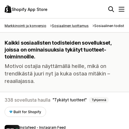
Shopify App Store
Markkinointi ja konversio
Sosiaalinen luottamus
Sosiaalinen todiste
Kaikki sosiaalisten todisteiden sovellukset,
joissa on ominaisuuksia tykätyt tuotteet-
toiminnoille.
Motivoi ostajia näyttämällä heille, mikä on
trendikästä juuri nyt ja kuka ostaa mitäkin –
reaaliajassa.
338 sovellusta haulla
Tykätyt tuotteet
Tyhjennä
Built for Shopify
Instafeed ‑ Instagram Feed