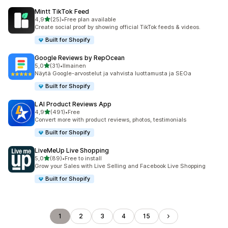
Mintt TikTok Feed
/ 5 tähteä
4,9
(25)
•
Free plan available
25 arvostelua yhteensä
Create social proof by showing official TikTok feeds & videos.
Built for Shopify
Google Reviews by RepOcean
/ 5 tähteä
5,0
(31)
•
Ilmainen
31 arvostelua yhteensä
Näytä Google-arvostelut ja vahvista luottamusta ja SEOa
Built for Shopify
LAI Product Reviews App
/ 5 tähteä
4,9
(491)
•
Free
491 arvostelua yhteensä
Convert more with product reviews, photos, testimonials
Built for Shopify
LiveMeUp Live Shopping
/ 5 tähteä
5,0
(89)
•
Free to install
89 arvostelua yhteensä
Grow your Sales with Live Selling and Facebook Live Shopping
Built for Shopify
1
2
3
4
15