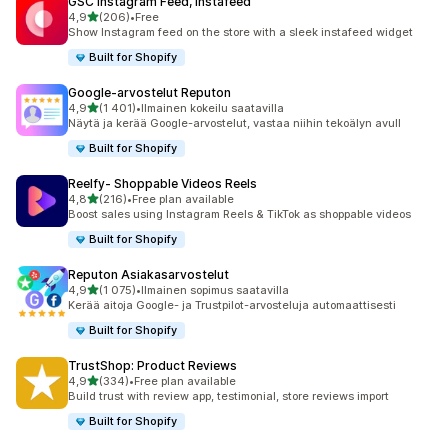
GSC Instagram Feed, Instafeed
/ 5 tähteä
4,9
(206)
•
Free
206 arvostelua yhteensä
Show Instagram feed on the store with a sleek instafeed widget
Built for Shopify
Google‑arvostelut Reputon
/ 5 tähteä
4,9
(1 401)
•
Ilmainen kokeilu saatavilla
1401 arvostelua yhteensä
Näytä ja kerää Google-arvostelut, vastaa niihin tekoälyn avull
Built for Shopify
Reelfy‑ Shoppable Videos Reels
/ 5 tähteä
4,8
(216)
•
Free plan available
216 arvostelua yhteensä
Boost sales using Instagram Reels & TikTok as shoppable videos
Built for Shopify
Reputon Asiakasarvostelut
/ 5 tähteä
4,9
(1 075)
•
Ilmainen sopimus saatavilla
1075 arvostelua yhteensä
Kerää aitoja Google- ja Trustpilot-arvosteluja automaattisesti
Built for Shopify
TrustShop: Product Reviews
/ 5 tähteä
4,9
(334)
•
Free plan available
334 arvostelua yhteensä
Build trust with review app, testimonial, store reviews import
Built for Shopify