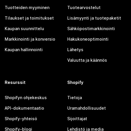
Tuotteiden myyminen
Tuotearvostelut
Tilaukset ja toimitukset
Lisämyynti ja tuotepaketit
Kaupan suunnittelu
Sähköpostimarkkinointi
Markkinointi ja konversio
Hakukoneoptimointi
Kaupan hallinnointi
Lähetys
Valuutta ja käännös
Resurssit
Shopify
Shopifyn ohjekeskus
Tietoja
API-dokumentaatio
Uramahdollisuudet
Shopify-yhteisö
Sijoittajat
Shopify-blogi
Lehdistö ja media