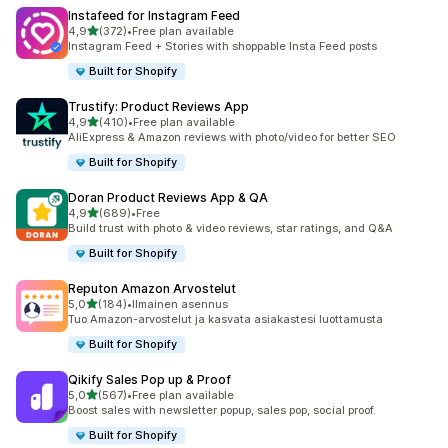
Instafeed for Instagram Feed
/ 5 tähteä
4,9
(372)
•
Free plan available
372 arvostelua yhteensä
Instagram Feed + Stories with shoppable Insta Feed posts
Built for Shopify
Trustify: Product Reviews App
/ 5 tähteä
4,9
(410)
•
Free plan available
410 arvostelua yhteensä
AliExpress & Amazon reviews with photo/video for better SEO
Built for Shopify
Doran Product Reviews App & QA
/ 5 tähteä
4,9
(689)
•
Free
689 arvostelua yhteensä
Build trust with photo & video reviews, star ratings, and Q&A
Built for Shopify
Reputon Amazon Arvostelut
/ 5 tähteä
5,0
(184)
•
Ilmainen asennus
184 arvostelua yhteensä
Tuo Amazon-arvostelut ja kasvata asiakastesi luottamusta
Built for Shopify
Qikify Sales Pop up & Proof
/ 5 tähteä
5,0
(567)
•
Free plan available
567 arvostelua yhteensä
Boost sales with newsletter popup, sales pop, social proof.
Built for Shopify