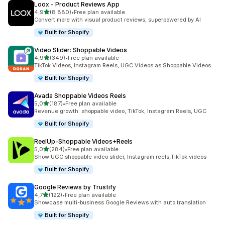
Loox ‑ Product Reviews App
/ 5 tähteä
4,9
(8 880)
•
Free plan available
8880 arvostelua yhteensä
Convert more with visual product reviews, superpowered by AI
Built for Shopify
Video Slider: Shoppable Videos
/ 5 tähteä
4,9
(349)
•
Free plan available
349 arvostelua yhteensä
TikTok Videos, Instagram Reels, UGC Videos as Shoppable Videos
Built for Shopify
Avada Shoppable Videos Reels
/ 5 tähteä
5,0
(187)
•
Free plan available
187 arvostelua yhteensä
Revenue growth: shoppable video, TikTok, Instagram Reels, UGC
Built for Shopify
ReelUp‑Shoppable Videos+Reels
/ 5 tähteä
5,0
(284)
•
Free plan available
284 arvostelua yhteensä
Show UGC shoppable video slider, Instagram reels,TikTok videos
Built for Shopify
Google Reviews by Trustify
/ 5 tähteä
4,7
(122)
•
Free plan available
122 arvostelua yhteensä
Showcase multi-business Google Reviews with auto translation
Built for Shopify