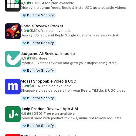
/ 5 tähteä
4,9
(1 933)
•
Free plan available
1933 arvostelua yhteensä
Display Instagram feeds, Reels & Insta UGC as shoppable videos
Built for Shopify
Google Reviews Rocket
/ 5 tähteä
5,0
(539)
•
Free plan available
539 arvostelua yhteensä
Display, Collect, and Reply Google Customer Reviews with AI.
Built for Shopify
Judge.me Ali Reviews Importer
/ 5 tähteä
4,9
(185)
•
Free
185 arvostelua yhteensä
Import AliExpress reviews and grow your dropshipping store
Built for Shopify
Moast Shoppable Video & UGC
/ 5 tähteä
5,0
(305)
•
Free plan available
305 arvostelua yhteensä
Shoppable video carousels from your Reels, TikToks & UGC video
Built for Shopify
Junip Product Reviews App & AI
/ 5 tähteä
4,8
(1 080)
•
Free plan available
1080 arvostelua yhteensä
Convert more with product reviews, unlimited review requests
Built for Shopify