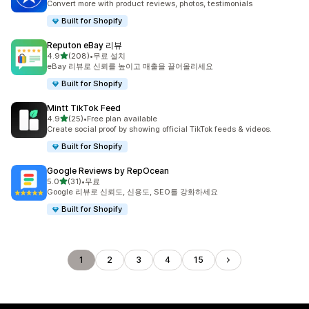
Convert more with product reviews, photos, testimonials
Built for Shopify
Reputon eBay 리뷰
별 5개 중
4.9
(208)
•
무료 설치
총 리뷰 208개
eBay 리뷰로 신뢰를 높이고 매출을 끌어올리세요
Built for Shopify
Mintt TikTok Feed
별 5개 중
4.9
(25)
•
Free plan available
총 리뷰 25개
Create social proof by showing official TikTok feeds & videos.
Built for Shopify
Google Reviews by RepOcean
별 5개 중
5.0
(31)
•
무료
총 리뷰 31개
Google 리뷰로 신뢰도, 신용도, SEO를 강화하세요
Built for Shopify
1
2
3
4
15