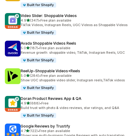
Built for Shopify
Video Slider: Shoppable Videos
별 5개 중
4.9
(347)
•
Free plan available
총 리뷰 347개
TikTok Videos, Instagram Reels, UGC Videos as Shoppable Videos
Built for Shopify
Avada Shoppable Videos Reels
별 5개 중
5.0
(187)
•
Free plan available
총 리뷰 187개
Revenue growth: shoppable video, TikTok, Instagram Reels, UGC
Built for Shopify
ReelUp‑Shoppable Videos+Reels
별 5개 중
5.0
(284)
•
Free plan available
총 리뷰 284개
Show UGC shoppable video slider, Instagram reels,TikTok videos
Built for Shopify
Doran Product Reviews App & QA
별 5개 중
4.9
(688)
•
Free
총 리뷰 688개
Build trust with photo & video reviews, star ratings, and Q&A
Built for Shopify
Google Reviews by Trustify
별 5개 중
4.7
(122)
•
Free plan available
총 리뷰 122개
Showcase multi-business Google Reviews with auto translation