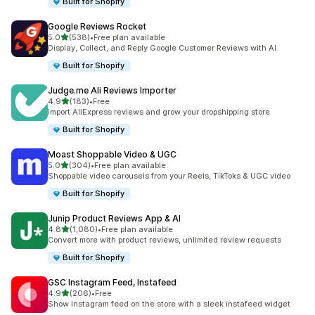
Built for Shopify
Google Reviews Rocket
별 5개 중
5.0
(538)
•
Free plan available
총 리뷰 538개
Display, Collect, and Reply Google Customer Reviews with AI.
Built for Shopify
Judge.me Ali Reviews Importer
별 5개 중
4.9
(183)
•
Free
총 리뷰 183개
Import AliExpress reviews and grow your dropshipping store
Built for Shopify
Moast Shoppable Video & UGC
별 5개 중
5.0
(304)
•
Free plan available
총 리뷰 304개
Shoppable video carousels from your Reels, TikToks & UGC video
Built for Shopify
Junip Product Reviews App & AI
별 5개 중
4.8
(1,080)
•
Free plan available
총 리뷰 1080개
Convert more with product reviews, unlimited review requests
Built for Shopify
GSC Instagram Feed, Instafeed
별 5개 중
4.9
(206)
•
Free
총 리뷰 206개
Show Instagram feed on the store with a sleek instafeed widget