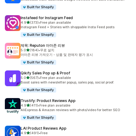
Built for Shopify
Instafeed for Instagram Feed
별 5개 중
4.9
(373)
•
Free plan available
총 리뷰 373개
Instagram Feed + Stories with shoppable Insta Feed posts
Built for Shopify
제목: Reputon 아마존 리뷰
별 5개 중
5.0
(184)
•
무료 설치
총 리뷰 184개
아마존 리뷰 가져오기 - 상품 및 판매자 평가 표시
Built for Shopify
Qikify Sales Pop up & Proof
별 5개 중
5.0
(567)
•
Free plan available
총 리뷰 567개
Boost sales with newsletter popup, sales pop, social proof.
Built for Shopify
Trustify: Product Reviews App
별 5개 중
4.9
(411)
•
Free plan available
총 리뷰 411개
AliExpress & Amazon reviews with photo/video for better SEO
Built for Shopify
LAI Product Reviews App
별 5개 중
4.9
(491)
•
Free
총 리뷰 491개