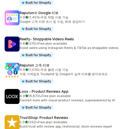
Built for Shopify
Reputon의 Google 리뷰
별 5개 중
4.9
(1,401)
•
무료 체험 이용 가능
총 리뷰 1401개
Google 고객 리뷰 표시 및 수집, AI로 응답하기
Built for Shopify
Reelfy‑ Shoppable Videos Reels
별 5개 중
4.8
(215)
•
Free plan available
총 리뷰 215개
Boost sales using Instagram Reels & TikTok as shoppable videos
Built for Shopify
Reputon 고객 리뷰
별 5개 중
4.9
(1,074)
•
무료 플랜 사용 가능
총 리뷰 1074개
자동 이메일로 Trustpilot 및 Google의 실제 리뷰를 받아보세요
Built for Shopify
Loox ‑ Product Reviews App
별 5개 중
4.9
(8,873)
•
Free plan available
총 리뷰 8873개
Convert more with visual product reviews, superpowered by AI
Built for Shopify
TrustShop: Product Reviews
별 5개 중
5.0
(332)
•
Free plan available
총 리뷰 332개
Build trust with review app, testimonial, store reviews import