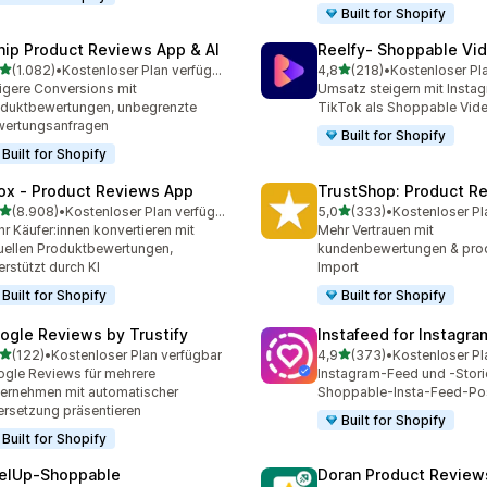
Built for Shopify
nip Product Reviews App & AI
Reelfy‑ Shoppable Vi
von 5 Sternen
von 5 Sternen
(1.082)
•
Kostenloser Plan verfügbar
4,8
(218)
•
Kostenloser Pl
2 Rezensionen insgesamt
218 Rezensionen insgesa
igere Conversions mit
Umsatz steigern mit Insta
duktbewertungen, unbegrenzte
TikTok als Shoppable Vid
ertungsanfragen
Built for Shopify
Built for Shopify
ox ‑ Product Reviews App
TrustShop: Product R
von 5 Sternen
von 5 Sternen
(8.908)
•
Kostenloser Plan verfügbar
5,0
(333)
•
Kostenloser Pl
8 Rezensionen insgesamt
333 Rezensionen insgesa
r Käufer:innen konvertieren mit
Mehr Vertrauen mit
uellen Produktbewertungen,
kundenbewertungen & prod
erstützt durch KI
Import
Built for Shopify
Built for Shopify
ogle Reviews by Trustify
Instafeed for Instagr
von 5 Sternen
von 5 Sternen
(122)
•
Kostenloser Plan verfügbar
4,9
(373)
•
Kostenloser Pl
 Rezensionen insgesamt
373 Rezensionen insgesa
gle Reviews für mehrere
Instagram-Feed und -Stori
ernehmen mit automatischer
Shoppable-Insta-Feed-Po
rsetzung präsentieren
Built for Shopify
Built for Shopify
elUp‑Shoppable
Doran Product Review