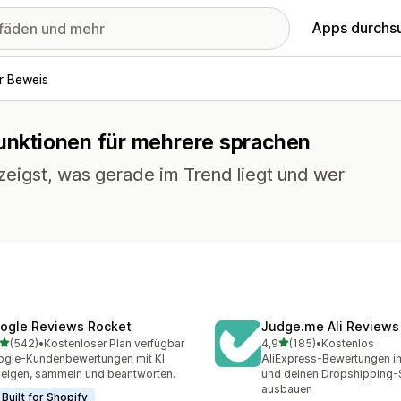
Apps durchs
r Beweis
Funktionen für mehrere sprachen
zeigst, was gerade im Trend liegt und wer
ogle Reviews Rocket
Judge.me Ali Reviews
von 5 Sternen
von 5 Sternen
(542)
•
Kostenloser Plan verfügbar
4,9
(185)
•
Kostenlos
 Rezensionen insgesamt
185 Rezensionen insgesa
gle-Kundenbewertungen mit KI
AliExpress-Bewertungen i
eigen, sammeln und beantworten.
und deinen Dropshipping
ausbauen
Built for Shopify