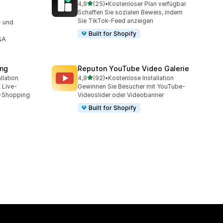
von 5 Sternen
4,9
(25)
•
Kostenloser Plan verfügbar
25 Rezensionen insgesamt
Schaffen Sie sozialen Beweis, indem
mt
Sie TikTok-Feed anzeigen
- und
Built for Shopify
&A
ing
Reputon YouTube Video Galerie
von 5 Sternen
llation
4,9
(92)
•
Kostenlose Installation
t
92 Rezensionen insgesamt
 Live-
Gewinnen Sie Besucher mit YouTube-
e-Shopping
Videoslider oder Videobanner
Built for Shopify