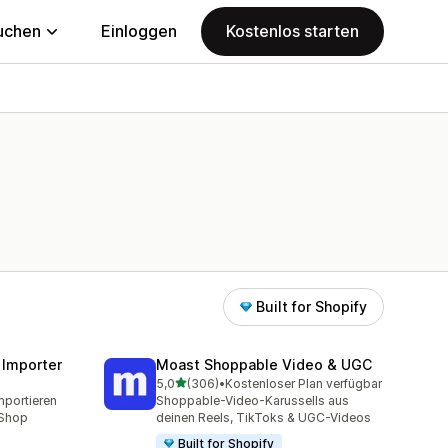
uchen
Einloggen
Kostenlos starten
Built for Shopify
 Importer
Moast Shoppable Video & UGC
von 5 Sternen
5,0
(306)
•
Kostenloser Plan verfügbar
mt
306 Rezensionen insgesamt
mportieren
Shoppable-Video-Karussells aus
-Shop
deinen Reels, TikToks & UGC-Videos
Built for Shopify