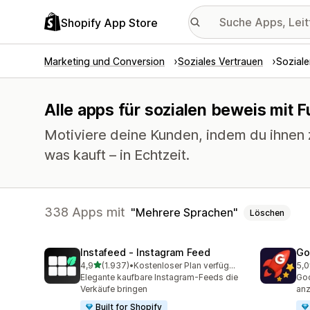
Shopify App Store
Marketing und Conversion
Soziales Vertrauen
Soziale
Alle apps für sozialen beweis mit 
Motiviere deine Kunden, indem du ihnen 
was kauft – in Echtzeit.
338 Apps mit
Mehrere Sprachen
Löschen
Instafeed ‑ Instagram Feed
Go
von 5 Sternen
4,9
(1.937)
•
Kostenloser Plan verfügbar
5,0
1937 Rezensionen insgesamt
542
Elegante kaufbare Instagram-Feeds die
Goo
Verkäufe bringen
anz
Built for Shopify