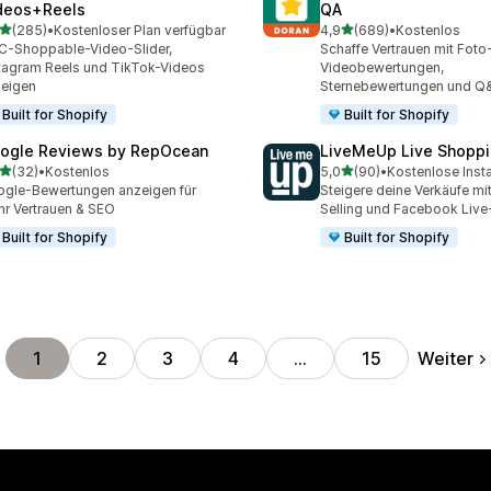
deos+Reels
QA
von 5 Sternen
von 5 Sternen
(285)
•
Kostenloser Plan verfügbar
4,9
(689)
•
Kostenlos
 Rezensionen insgesamt
689 Rezensionen insgesa
-Shoppable-Video-Slider,
Schaffe Vertrauen mit Foto
tagram Reels und TikTok-Videos
Videobewertungen,
eigen
Sternebewertungen und Q
Built for Shopify
Built for Shopify
ogle Reviews by RepOcean
LiveMeUp Live Shopp
von 5 Sternen
von 5 Sternen
(32)
•
Kostenlos
5,0
(90)
•
Kostenlose Insta
Rezensionen insgesamt
90 Rezensionen insgesam
gle-Bewertungen anzeigen für
Steigere deine Verkäufe mit
r Vertrauen & SEO
Selling und Facebook Liv
Built for Shopify
Built for Shopify
Weiter
1
2
3
4
…
15