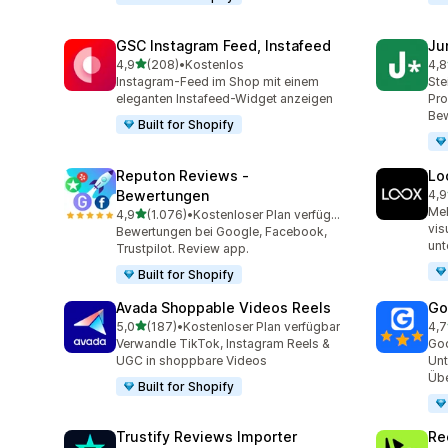
GSC Instagram Feed, Instafeed
Ju
von 5 Sternen
4,9
(208)
•
Kostenlos
4,8
208 Rezensionen insgesamt
108
Instagram-Feed im Shop mit einem
Ste
eleganten Instafeed-Widget anzeigen
Pro
Bew
Built for Shopify
Reputon Reviews ‑
Lo
Bewertungen
4,9
890
Meh
von 5 Sternen
4,9
(1.076)
•
Kostenloser Plan verfügbar
1076 Rezensionen insgesamt
vis
Bewertungen bei Google, Facebook,
unt
Trustpilot. Review app.
Built for Shopify
Avada Shoppable Videos Reels
Go
von 5 Sternen
5,0
(187)
•
Kostenloser Plan verfügbar
4,7
187 Rezensionen insgesamt
122
Verwandle TikTok, Instagram Reels &
Goo
UGC in shoppbare Videos
Unt
Übe
Built for Shopify
Trustify Reviews Importer
Re