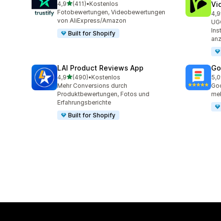
von 5 Sternen
4,9
(411)
•
Kostenlos
Vi
411 Rezensionen insgesamt
Fotobewertungen, Videobewertungen
4,9
285
von AliExpress/Amazon
UGC
Ins
Built for Shopify
anz
LAI Product Reviews App
Go
von 5 Sternen
4,9
(490)
•
Kostenlos
5,0
490 Rezensionen insgesamt
32 
Mehr Conversions durch
Goo
Produktbewertungen, Fotos und
meh
Erfahrungsberichte
Built for Shopify