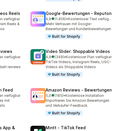
deos Reels
Google‑Bewertungen ‑ Reputon
von 5 Sternen
an verfügbar
4,9
(1.406)
•
Kostenloser Test verfügbar
mt
1406 Rezensionen insgesamt
gram Reels &
Mehr Vertrauen mit Google-
eos
Bewertungen und Kundenbewertungen
Built for Shopify
eviews
Video Slider: Shoppable Videos
von 5 Sternen
an verfügbar
4,9
(349)
•
Kostenloser Plan verfügbar
mt
349 Rezensionen insgesamt
TikTok-Videos, Instagram Reels, UGC-
ukt reviews
Videos als Shoppable Videos
Built for Shopify
am Feed
Amazon Reviews ‑ Bewertungen
von 5 Sternen
an verfügbar
5,0
(185)
•
Kostenlose Installation
mt
185 Rezensionen insgesamt
es mit
Importieren Sie Amazon Bewertungen
sts
und Verkäufer-Feedback.
Built for Shopify
s App &
Mintt ‑ TikTok Feed