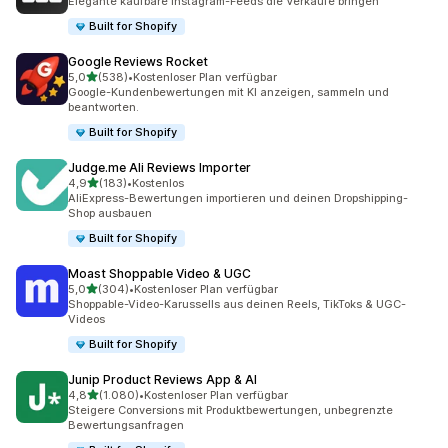
Elegante kaufbare Instagram-Feeds die Verkäufe bringen
Built for Shopify
Google Reviews Rocket
von 5 Sternen
5,0
(538)
•
Kostenloser Plan verfügbar
538 Rezensionen insgesamt
Google-Kundenbewertungen mit KI anzeigen, sammeln und
beantworten.
Built for Shopify
Judge.me Ali Reviews Importer
von 5 Sternen
4,9
(183)
•
Kostenlos
183 Rezensionen insgesamt
AliExpress-Bewertungen importieren und deinen Dropshipping-
Shop ausbauen
Built for Shopify
Moast Shoppable Video & UGC
von 5 Sternen
5,0
(304)
•
Kostenloser Plan verfügbar
304 Rezensionen insgesamt
Shoppable-Video-Karussells aus deinen Reels, TikToks & UGC-
Videos
Built for Shopify
Junip Product Reviews App & AI
von 5 Sternen
4,8
(1.080)
•
Kostenloser Plan verfügbar
1080 Rezensionen insgesamt
Steigere Conversions mit Produktbewertungen, unbegrenzte
Bewertungsanfragen