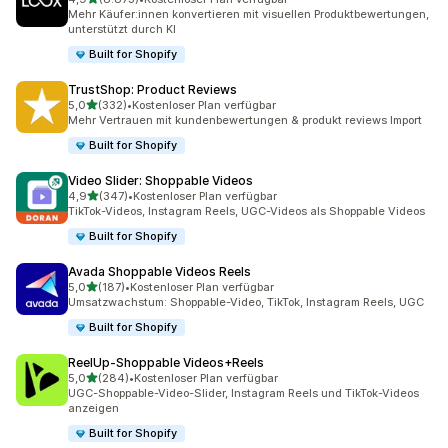
8873 Rezensionen insgesamt
Mehr Käufer:innen konvertieren mit visuellen Produktbewertungen,
unterstützt durch KI
Built for Shopify
TrustShop: Product Reviews
von 5 Sternen
5,0
(332)
•
Kostenloser Plan verfügbar
332 Rezensionen insgesamt
Mehr Vertrauen mit kundenbewertungen & produkt reviews Import
Built for Shopify
Video Slider: Shoppable Videos
von 5 Sternen
4,9
(347)
•
Kostenloser Plan verfügbar
347 Rezensionen insgesamt
TikTok-Videos, Instagram Reels, UGC-Videos als Shoppable Videos
Built for Shopify
Avada Shoppable Videos Reels
von 5 Sternen
5,0
(187)
•
Kostenloser Plan verfügbar
187 Rezensionen insgesamt
Umsatzwachstum: Shoppable-Video, TikTok, Instagram Reels, UGC
Built for Shopify
ReelUp‑Shoppable Videos+Reels
von 5 Sternen
5,0
(284)
•
Kostenloser Plan verfügbar
284 Rezensionen insgesamt
UGC-Shoppable-Video-Slider, Instagram Reels und TikTok-Videos
anzeigen
Built for Shopify