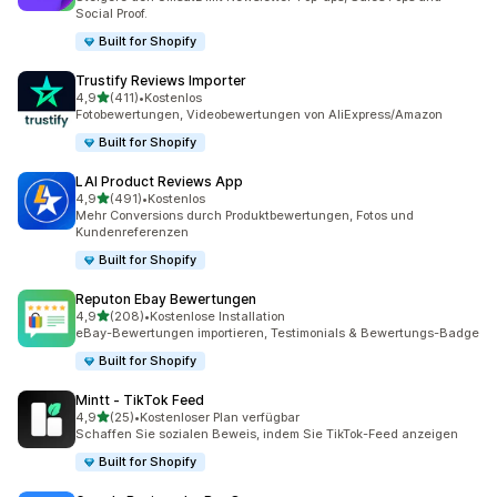
Social Proof.
Built for Shopify
Trustify Reviews Importer
von 5 Sternen
4,9
(411)
•
Kostenlos
411 Rezensionen insgesamt
Fotobewertungen, Videobewertungen von AliExpress/Amazon
Built for Shopify
LAI Product Reviews App
von 5 Sternen
4,9
(491)
•
Kostenlos
491 Rezensionen insgesamt
Mehr Conversions durch Produktbewertungen, Fotos und
Kundenreferenzen
Built for Shopify
Reputon Ebay Bewertungen
von 5 Sternen
4,9
(208)
•
Kostenlose Installation
208 Rezensionen insgesamt
eBay-Bewertungen importieren, Testimonials & Bewertungs-Badge
Built for Shopify
Mintt ‑ TikTok Feed
von 5 Sternen
4,9
(25)
•
Kostenloser Plan verfügbar
25 Rezensionen insgesamt
Schaffen Sie sozialen Beweis, indem Sie TikTok-Feed anzeigen
Built for Shopify