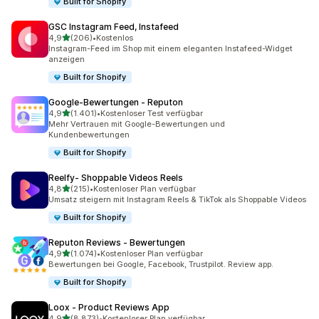
Built for Shopify
GSC Instagram Feed, Instafeed
von 5 Sternen
4,9
(206)
•
Kostenlos
206 Rezensionen insgesamt
Instagram-Feed im Shop mit einem eleganten Instafeed-Widget
anzeigen
Built for Shopify
Google‑Bewertungen ‑ Reputon
von 5 Sternen
4,9
(1.401)
•
Kostenloser Test verfügbar
1401 Rezensionen insgesamt
Mehr Vertrauen mit Google-Bewertungen und
Kundenbewertungen
Built for Shopify
Reelfy‑ Shoppable Videos Reels
von 5 Sternen
4,8
(215)
•
Kostenloser Plan verfügbar
215 Rezensionen insgesamt
Umsatz steigern mit Instagram Reels & TikTok als Shoppable Videos
Built for Shopify
Reputon Reviews ‑ Bewertungen
von 5 Sternen
4,9
(1.074)
•
Kostenloser Plan verfügbar
1074 Rezensionen insgesamt
Bewertungen bei Google, Facebook, Trustpilot. Review app.
Built for Shopify
Loox ‑ Product Reviews App
von 5 Sternen
4,9
(8.873)
•
Kostenloser Plan verfügbar