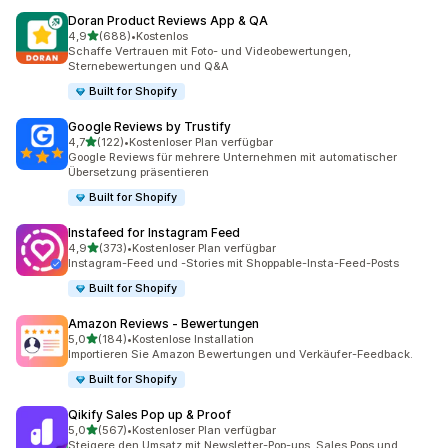
Doran Product Reviews App & QA
von 5 Sternen
4,9
(688)
•
Kostenlos
688 Rezensionen insgesamt
Schaffe Vertrauen mit Foto- und Videobewertungen,
Sternebewertungen und Q&A
Built for Shopify
Google Reviews by Trustify
von 5 Sternen
4,7
(122)
•
Kostenloser Plan verfügbar
122 Rezensionen insgesamt
Google Reviews für mehrere Unternehmen mit automatischer
Übersetzung präsentieren
Built for Shopify
Instafeed for Instagram Feed
von 5 Sternen
4,9
(373)
•
Kostenloser Plan verfügbar
373 Rezensionen insgesamt
Instagram-Feed und -Stories mit Shoppable-Insta-Feed-Posts
Built for Shopify
Amazon Reviews ‑ Bewertungen
von 5 Sternen
5,0
(184)
•
Kostenlose Installation
184 Rezensionen insgesamt
Importieren Sie Amazon Bewertungen und Verkäufer-Feedback.
Built for Shopify
Qikify Sales Pop up & Proof
von 5 Sternen
5,0
(567)
•
Kostenloser Plan verfügbar
567 Rezensionen insgesamt
Steigere den Umsatz mit Newsletter-Pop-ups, Sales Pops und