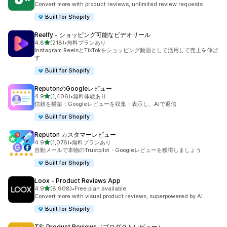
Convert more with product reviews, unlimited review requests
Built for Shopify
Reelfy ‑ ショッピング可能なビデオリール
5つ星中
4.8
(218)
•
無料プランあり
合計レビュー数：218件
Instagram ReelsとTikTokをショッピング動画として活用して売上を伸ば
す
Built for Shopify
ReputonのGoogleレビュー
5つ星中
4.9
(1,406)
•
無料体験あり
合計レビュー数：1406件
信頼を構築：Googleレビューを収集・表示し、AIで返信
Built for Shopify
Reputon カスタマーレビュー
5つ星中
4.9
(1,076)
•
無料プランあり
合計レビュー数：1076件
自動メールで本物のTrustpilot・Googleレビューを獲得しましょう
Built for Shopify
Loox ‑ Product Reviews App
5つ星中
4.9
(8,908)
•
Free plan available
合計レビュー数：8908件
Convert more with visual product reviews, superpowered by AI
Built for Shopify
TS: Product Reviews（プロダクトレビュー）