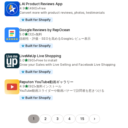
LAI Product Reviews App
5つ星中
4.9
(490)
•
Free
合計レビュー数：490件
Convert more with product reviews, photos, testimonials
Built for Shopify
Google Reviews by RepOcean
5つ星中
5.0
(32)
•
無料
合計レビュー数：32件
信頼性・評価・SEOを高めるGoogleレビュー表示
Built for Shopify
LiveMeUp Live Shopping
5つ星中
5.0
(90)
•
Free to install
合計レビュー数：90件
Grow your Sales with Live Selling and Facebook Live Shopping
Built for Shopify
Reputon YouTube動画ギャラリー
5つ星中
4.9
(92)
•
無料インストール
合計レビュー数：92件
YouTube動画スライダーや動画バナーで訪問者を惹きつける
Built for Shopify
1
2
3
4
15