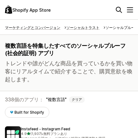
Shopify App Store
マーケティングとコンバージョン
ソーシャルトラスト
ソーシャルプルーフ 
複数言語を特集したすべてのソーシャルプルーフ
(社会的証明) アプリ
トレンドや誰がどんな商品を買っているかを買い物
客にリアルタイムで紹介することで、購買意欲を喚
起します。
338個のアプリ：
複数言語
クリア
Built for Shopify
Instafeed ‑ Instagram Feed
5つ星中
4.9
(1,937)
•
無料プランあり
合計レビュー数：1937件