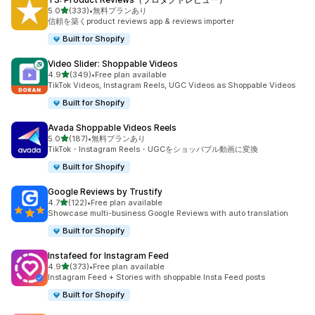
5つ星中
5.0
(333)
•
無料プランあり
合計レビュー数：333件
信頼を築くproduct reviews app & reviews importer
Built for Shopify
Video Slider: Shoppable Videos
5つ星中
4.9
(349)
•
Free plan available
合計レビュー数：349件
TikTok Videos, Instagram Reels, UGC Videos as Shoppable Videos
Built for Shopify
Avada Shoppable Videos Reels
5つ星中
5.0
(187)
•
無料プランあり
合計レビュー数：187件
TikTok・Instagram Reels・UGCをショッパブル動画に変換
Built for Shopify
Google Reviews by Trustify
5つ星中
4.7
(122)
•
Free plan available
合計レビュー数：122件
Showcase multi-business Google Reviews with auto translation
Built for Shopify
Instafeed for Instagram Feed
5つ星中
4.9
(373)
•
Free plan available
合計レビュー数：373件
Instagram Feed + Stories with shoppable Insta Feed posts
Built for Shopify