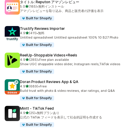
タイトル: Reputon アマゾンレビュー
5つ星中
5.0
(185)
•
無料インストール
合計レビュー数：185件
アマゾンレビューを取り込み、商品と販売者の評価を表示
Built for Shopify
Trustify Reviews Importer
5つ星中
4.9
(411)
•
無料
合計レビュー数：411件
Untitled spreadsheet Untitled spreadsheet 100% 10 B27 Photo
Built for Shopify
ReelUp‑Shoppable Videos+Reels
5つ星中
4.9
(285)
•
Free plan available
合計レビュー数：285件
Show UGC shoppable video slider, Instagram reels,TikTok videos
Built for Shopify
Doran Product Reviews App & QA
5つ星中
4.9
(689)
•
Free
合計レビュー数：689件
Build trust with photo & video reviews, star ratings, and Q&A
Built for Shopify
Mintt ‑ TikTok Feed
5つ星中
4.9
(25)
•
無料プランあり
合計レビュー数：25件
公式の TikTok フィードを表示して社会的証明を作成する
Built for Shopify