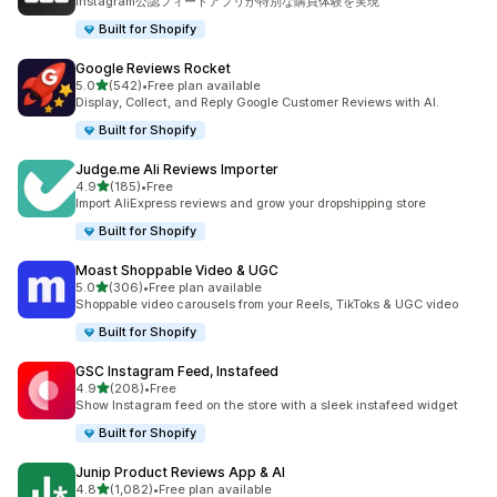
Instagram公認フィードアプリが特別な購買体験を実現
Built for Shopify
Google Reviews Rocket
5つ星中
5.0
(542)
•
Free plan available
合計レビュー数：542件
Display, Collect, and Reply Google Customer Reviews with AI.
Built for Shopify
Judge.me Ali Reviews Importer
5つ星中
4.9
(185)
•
Free
合計レビュー数：185件
Import AliExpress reviews and grow your dropshipping store
Built for Shopify
Moast Shoppable Video & UGC
5つ星中
5.0
(306)
•
Free plan available
合計レビュー数：306件
Shoppable video carousels from your Reels, TikToks & UGC video
Built for Shopify
GSC Instagram Feed, Instafeed
5つ星中
4.9
(208)
•
Free
合計レビュー数：208件
Show Instagram feed on the store with a sleek instafeed widget
Built for Shopify
Junip Product Reviews App & AI
5つ星中
4.8
(1,082)
•
Free plan available
合計レビュー数：1082件