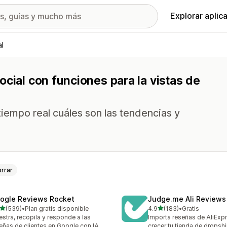
Explorar aplic
al
cial con funciones para la vistas de
empo real cuáles son las tendencias y
.
rrar
ogle Reviews Rocket
Judge.me Ali Reviews
de 5 estrellas
de 5 estrellas
(539)
•
Plan gratis disponible
4.9
(183)
•
Gratis
 reseñas en total
183 reseñas en total
stra, recopila y responde a las
Importa reseñas de AliExp
eñas de clientes en Google con IA.
crecer tu tienda de dropsh