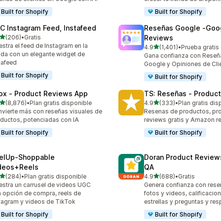
Built for Shopify
Built for Shopify
C Instagram Feed, Instafeed
Reseñas Google ‑Goo
de 5 estrellas
(206)
•
Gratis
Reviews
 reseñas en total
stra el feed de Instagram en la
de 5 estrellas
4.9
(1,401)
•
Prueba gratis
1401 reseñas en total
nda con un elegante widget de
Gana confianza con Reseñ
tafeed
Google y Opiniones de Cli
Built for Shopify
Built for Shopify
ox ‑ Product Reviews App
TS: Reseñas ‑ Produc
de 5 estrellas
de 5 estrellas
(8,876)
•
Plan gratis disponible
4.9
(333)
•
Plan gratis dis
6 reseñas en total
333 reseñas en total
vierte más con reseñas visuales de
Resenas de productos, pr
ductos, potenciadas con IA
reviews gratis y Amazon r
Built for Shopify
Built for Shopify
elUp‑Shoppable
Doran Product Review
deos+Reels
QA
de 5 estrellas
de 5 estrellas
(284)
•
Plan gratis disponible
4.9
(688)
•
Gratis
 reseñas en total
688 reseñas en total
stra un carrusel de videos UGC
Genera confianza con res
 opción de compra, reels de
fotos y videos, calificacio
tagram y videos de TikTok
estrellas y preguntas y re
Built for Shopify
Built for Shopify