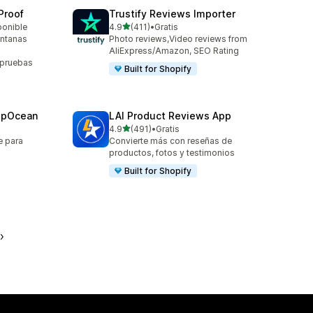
Proof
Trustify Reviews Importer
de 5 estrellas
ponible
4.9
(411)
•
Gratis
411 reseñas en total
entanas
Photo reviews,Video reviews from
AliExpress/Amazon, SEO Rating
 pruebas
Built for Shopify
epOcean
LAI Product Reviews App
de 5 estrellas
4.9
(491)
•
Gratis
491 reseñas en total
e para
Convierte más con reseñas de
productos, fotos y testimonios
Built for Shopify