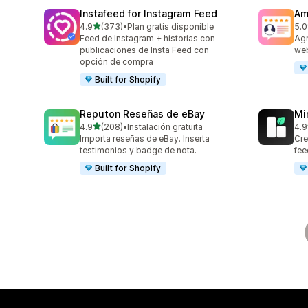
Instafeed for Instagram Feed
Am
de 5 estrellas
4.9
(373)
•
Plan gratis disponible
5.0
373 reseñas en total
184
Feed de Instagram + historias con
Agr
publicaciones de Insta Feed con
web
opción de compra
Built for Shopify
Reputon Reseñas de eBay
Mi
de 5 estrellas
4.9
(208)
•
Instalación gratuita
4.9
208 reseñas en total
25 
Importa reseñas de eBay. Inserta
Cre
testimonios y badge de nota.
fee
Built for Shopify