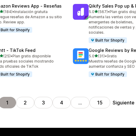
azon Reviews App ‑ Reseñas
Qikify Sales Pop up & 
de 5 estrellas
de 5 estrellas
(184)
•
Instalación gratuita
5.0
(567)
•
Plan gratis dis
 reseñas en total
567 reseñas en total
egue reseñas de Amazon a su sitio
Aumenta las ventas con v
. Review app.
emergentes de boletines,
notificaciones de ventas y
Built for Shopify
sociales.
Built for Shopify
ntt ‑ TikTok Feed
Google Reviews by R
de 5 estrellas
de 5 estrellas
(25)
•
Plan gratis disponible
5.0
(31)
•
Gratis
reseñas en total
31 reseñas en total
a pruebas sociales mostrando
Muestra reseñas de Googl
ds oficiales de TikTok
aumentar confianza y SEO
Built for Shopify
Built for Shopify
Siguiente
1
2
3
4
…
15