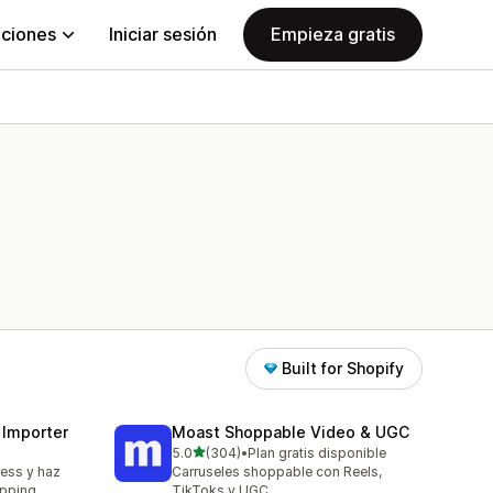
aciones
Iniciar sesión
Empieza gratis
Built for Shopify
 Importer
Moast Shoppable Video & UGC
de 5 estrellas
5.0
(304)
•
Plan gratis disponible
304 reseñas en total
ress y haz
Carruseles shoppable con Reels,
ipping
TikToks y UGC.