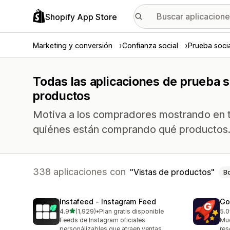
Shopify App Store
Marketing y conversión
Confianza social
Prueba soci
Todas las aplicaciones de prueba so
productos
Motiva a los compradores mostrando en ti
quiénes están comprando qué productos
338 aplicaciones con
Vistas de productos
Bo
Instafeed ‑ Instagram Feed
Go
de 5 estrellas
4.9
(1,929)
•
Plan gratis disponible
5.0
1929 reseñas en total
539
Feeds de Instagram oficiales
Mue
personálizables que atraen ventas
res