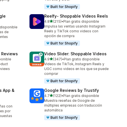
Built for Shopify
gle
Reelfy‑ Shoppable Videos Reels
de 5 estrellas
4.8
(215)
•
Plan gratis disponible
215 reseñas en total
Impulsa las ventas usando Instagram
 disponible
Reels y TikTok como videos con
as de
opción de compra
entes
Built for Shopify
t Reviews
Video Slider: Shoppable Videos
de 5 estrellas
ponible
4.9
(347)
•
Plan gratis disponible
347 reseñas en total
oduct
Videos de TikTok, Instagram Reels y
eviews
UGC como videos en los que se puede
comprar
Built for Shopify
s App &
Google Reviews by Trustify
de 5 estrellas
4.7
(122)
•
Plan gratis disponible
122 reseñas en total
Muestra reseñas de Google de
múltiples empresas con traducción
eñas con
automática
nes por
spuestas
Built for Shopify