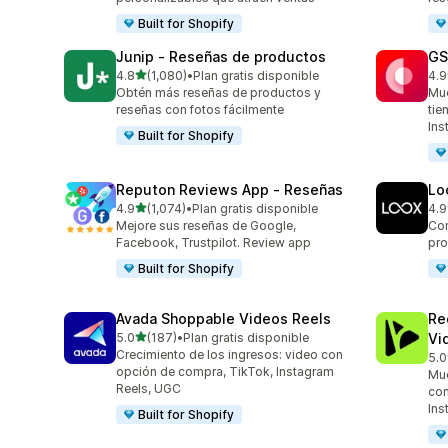
Built for Shopify
Junip ‑ Reseñas de productos
GS
de 5 estrellas
4.8
(1,080)
•
Plan gratis disponible
4.9
1080 reseñas en total
206
Obtén más reseñas de productos y
Mue
reseñas con fotos fácilmente
tie
Ins
Built for Shopify
Reputon Reviews App ‑ Reseñas
Lo
de 5 estrellas
4.9
(1,074)
•
Plan gratis disponible
4.9
1074 reseñas en total
887
Mejore sus reseñas de Google,
Con
Facebook, Trustpilot. Review app
pro
Built for Shopify
Avada Shoppable Videos Reels
Re
de 5 estrellas
5.0
(187)
•
Plan gratis disponible
Vi
187 reseñas en total
Crecimiento de los ingresos: video con
5.0
284
opción de compra, TikTok, Instagram
Mue
Reels, UGC
con
Ins
Built for Shopify