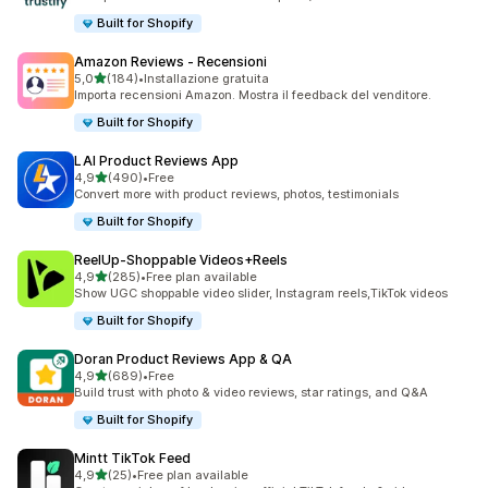
Built for Shopify
Amazon Reviews ‑ Recensioni
stelle su 5
5,0
(184)
•
Installazione gratuita
184 recensioni totali
Importa recensioni Amazon. Mostra il feedback del venditore.
Built for Shopify
LAI Product Reviews App
stelle su 5
4,9
(490)
•
Free
490 recensioni totali
Convert more with product reviews, photos, testimonials
Built for Shopify
ReelUp‑Shoppable Videos+Reels
stelle su 5
4,9
(285)
•
Free plan available
285 recensioni totali
Show UGC shoppable video slider, Instagram reels,TikTok videos
Built for Shopify
Doran Product Reviews App & QA
stelle su 5
4,9
(689)
•
Free
689 recensioni totali
Build trust with photo & video reviews, star ratings, and Q&A
Built for Shopify
Mintt TikTok Feed
stelle su 5
4,9
(25)
•
Free plan available
25 recensioni totali