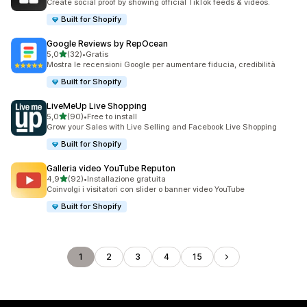
Create social proof by showing official TikTok feeds & videos.
Built for Shopify
Google Reviews by RepOcean
stelle su 5
5,0
(32)
•
Gratis
32 recensioni totali
Mostra le recensioni Google per aumentare fiducia, credibilità
Built for Shopify
LiveMeUp Live Shopping
stelle su 5
5,0
(90)
•
Free to install
90 recensioni totali
Grow your Sales with Live Selling and Facebook Live Shopping
Built for Shopify
Galleria video YouTube Reputon
stelle su 5
4,9
(92)
•
Installazione gratuita
92 recensioni totali
Coinvolgi i visitatori con slider o banner video YouTube
Built for Shopify
1
2
3
4
15