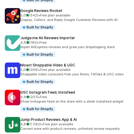
Built for Shopify
Google Reviews Rocket
stelle su 5
5,0
(542)
•
Free plan available
542 recensioni totali
Display, Collect, and Reply Google Customer Reviews with AI.
Built for Shopify
Judge.me Ali Reviews Importer
stelle su 5
4,9
(185)
•
Free
185 recensioni totali
Import AliExpress reviews and grow your dropshipping store
Built for Shopify
Moast Shoppable Video & UGC
stelle su 5
5,0
(306)
•
Free plan available
306 recensioni totali
Shoppable video carousels from your Reels, TikToks & UGC video
Built for Shopify
GSC Instagram Feed, Instafeed
stelle su 5
4,9
(207)
•
Free
207 recensioni totali
Show Instagram feed on the store with a sleek instafeed widget
Built for Shopify
Junip Product Reviews App & AI
stelle su 5
4,8
(1.082)
•
Free plan available
1082 recensioni totali
Convert more with product reviews, unlimited review requests