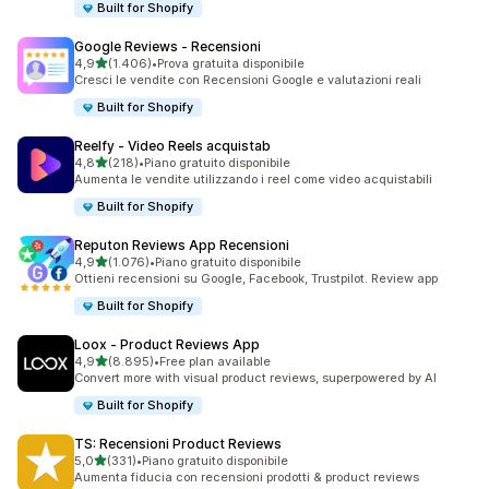
Built for Shopify
Google Reviews ‑ Recensioni
stelle su 5
4,9
(1.406)
•
Prova gratuita disponibile
1406 recensioni totali
Cresci le vendite con Recensioni Google e valutazioni reali
Built for Shopify
Reelfy ‑ Video Reels acquistab
stelle su 5
4,8
(218)
•
Piano gratuito disponibile
218 recensioni totali
Aumenta le vendite utilizzando i reel come video acquistabili
Built for Shopify
Reputon Reviews App Recensioni
stelle su 5
4,9
(1.076)
•
Piano gratuito disponibile
1076 recensioni totali
Ottieni recensioni su Google, Facebook, Trustpilot. Review app
Built for Shopify
Loox ‑ Product Reviews App
stelle su 5
4,9
(8.895)
•
Free plan available
8895 recensioni totali
Convert more with visual product reviews, superpowered by AI
Built for Shopify
TS: Recensioni Product Reviews
stelle su 5
5,0
(331)
•
Piano gratuito disponibile
331 recensioni totali
Aumenta fiducia con recensioni prodotti & product reviews