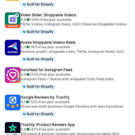
Built for Shopify
Video Slider: Shoppable Videos
stelle su 5
4,9
(349)
•
Free plan available
349 recensioni totali
TikTok Videos, Instagram Reels, UGC Videos as Shoppable Videos
Built for Shopify
Avada Shoppable Videos Reels
stelle su 5
5,0
(187)
•
Free plan available
187 recensioni totali
Revenue growth: shoppable video, TikTok, Instagram Reels, UGC
Built for Shopify
Instafeed for Instagram Feed
stelle su 5
4,9
(372)
•
Free plan available
372 recensioni totali
Instagram Feed + Stories with shoppable Insta Feed posts
Built for Shopify
Google Reviews by Trustify
stelle su 5
4,7
(122)
•
Free plan available
122 recensioni totali
Showcase multi-business Google Reviews with auto translation
Built for Shopify
Trustify: Product Reviews App
stelle su 5
4,9
(411)
•
Free plan available
411 recensioni totali
AliExpress & Amazon reviews with photo/video for better SEO