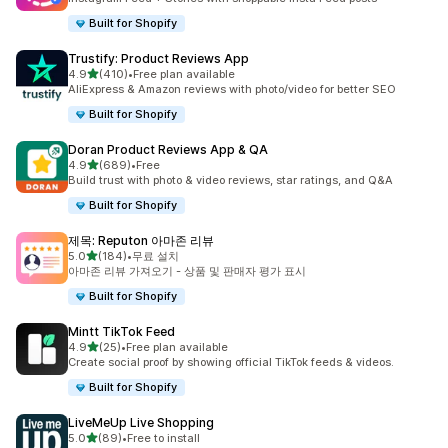
Built for Shopify
Trustify: Product Reviews App
별 5개 중
4.9
(410)
•
Free plan available
총 리뷰 410개
AliExpress & Amazon reviews with photo/video for better SEO
Built for Shopify
Doran Product Reviews App & QA
별 5개 중
4.9
(689)
•
Free
총 리뷰 689개
Build trust with photo & video reviews, star ratings, and Q&A
Built for Shopify
제목: Reputon 아마존 리뷰
별 5개 중
5.0
(184)
•
무료 설치
총 리뷰 184개
아마존 리뷰 가져오기 - 상품 및 판매자 평가 표시
Built for Shopify
Mintt TikTok Feed
별 5개 중
4.9
(25)
•
Free plan available
총 리뷰 25개
Create social proof by showing official TikTok feeds & videos.
Built for Shopify
LiveMeUp Live Shopping
별 5개 중
5.0
(89)
•
Free to install
총 리뷰 89개