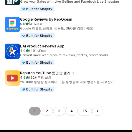
Grow your Sales with Live Selling and Facebook Live Shopping
Built for Shopify
Google Reviews by RepOcean
별 5개 중
5.0
(31)
•
무료
총 리뷰 31개
Google 리뷰로 신뢰도, 신용도, SEO를 강화하세요
Built for Shopify
LAI Product Reviews App
별 5개 중
4.9
(491)
•
Free
총 리뷰 491개
Convert more with product reviews, photos, testimonials
Built for Shopify
Reputon YouTube 동영상 갤러리
별 5개 중
4.9
(92)
•
무료 설치
총 리뷰 92개
YouTube 동영상 슬라이더 또는 동영상 배너로 방문자를 사로잡기
Built for Shopify
1
2
3
4
15