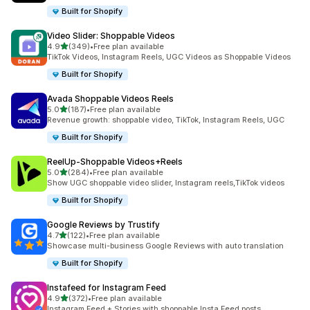
Built for Shopify
Video Slider: Shoppable Videos
별 5개 중
4.9
(349)
•
Free plan available
총 리뷰 349개
TikTok Videos, Instagram Reels, UGC Videos as Shoppable Videos
Built for Shopify
Avada Shoppable Videos Reels
별 5개 중
5.0
(187)
•
Free plan available
총 리뷰 187개
Revenue growth: shoppable video, TikTok, Instagram Reels, UGC
Built for Shopify
ReelUp‑Shoppable Videos+Reels
별 5개 중
5.0
(284)
•
Free plan available
총 리뷰 284개
Show UGC shoppable video slider, Instagram reels,TikTok videos
Built for Shopify
Google Reviews by Trustify
별 5개 중
4.7
(122)
•
Free plan available
총 리뷰 122개
Showcase multi-business Google Reviews with auto translation
Built for Shopify
Instafeed for Instagram Feed
별 5개 중
4.9
(372)
•
Free plan available
총 리뷰 372개
Instagram Feed + Stories with shoppable Insta Feed posts