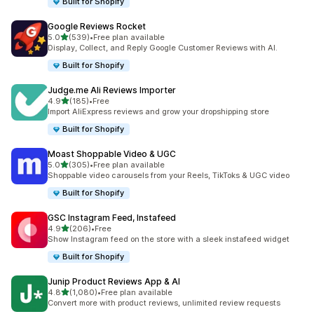
Built for Shopify
Google Reviews Rocket
별 5개 중
5.0
(539)
•
Free plan available
총 리뷰 539개
Display, Collect, and Reply Google Customer Reviews with AI.
Built for Shopify
Judge.me Ali Reviews Importer
별 5개 중
4.9
(185)
•
Free
총 리뷰 185개
Import AliExpress reviews and grow your dropshipping store
Built for Shopify
Moast Shoppable Video & UGC
별 5개 중
5.0
(305)
•
Free plan available
총 리뷰 305개
Shoppable video carousels from your Reels, TikToks & UGC video
Built for Shopify
GSC Instagram Feed, Instafeed
별 5개 중
4.9
(206)
•
Free
총 리뷰 206개
Show Instagram feed on the store with a sleek instafeed widget
Built for Shopify
Junip Product Reviews App & AI
별 5개 중
4.8
(1,080)
•
Free plan available
총 리뷰 1080개
Convert more with product reviews, unlimited review requests