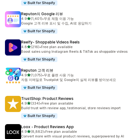
Built for Shopify
Reputon의 Google 리뷰
별 5개 중
4.9
(1,401)
•
무료 체험 이용 가능
총 리뷰 1401개
Google 고객 리뷰 표시 및 수집, AI로 응답하기
Built for Shopify
Reelfy‑ Shoppable Videos Reels
별 5개 중
4.8
(216)
•
Free plan available
총 리뷰 216개
Boost sales using Instagram Reels & TikTok as shoppable videos
Built for Shopify
Reputon 고객 리뷰
별 5개 중
4.9
(1,075)
•
무료 플랜 사용 가능
총 리뷰 1075개
자동 이메일로 Trustpilot 및 Google의 실제 리뷰를 받아보세요
Built for Shopify
TrustShop: Product Reviews
별 5개 중
4.9
(334)
•
Free plan available
총 리뷰 334개
Build trust with review app, testimonial, store reviews import
Built for Shopify
Loox ‑ Product Reviews App
별 5개 중
4.9
(8,882)
•
Free plan available
총 리뷰 8882개
Convert more with visual product reviews, superpowered by AI