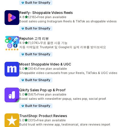
Built for Shopify
Reelfy‑ Shoppable Videos Reels
별 5개 중
4.8
(216)
•
Free plan available
총 리뷰 216개
Boost sales using Instagram Reels & TikTok as shoppable videos
Built for Shopify
Reputon 고객 리뷰
별 5개 중
4.9
(1,074)
•
무료 플랜 사용 가능
총 리뷰 1074개
자동 이메일로 Trustpilot 및 Google의 실제 리뷰를 받아보세요
Built for Shopify
Moast Shoppable Video & UGC
별 5개 중
5.0
(304)
•
Free plan available
총 리뷰 304개
Shoppable video carousels from your Reels, TikToks & UGC video
Built for Shopify
Qikify Sales Pop up & Proof
별 5개 중
5.0
(567)
•
Free plan available
총 리뷰 567개
Boost sales with newsletter popup, sales pop, social proof.
Built for Shopify
TrustShop: Product Reviews
별 5개 중
5.0
(331)
•
Free plan available
총 리뷰 331개
Build trust with review app, testimonial, store reviews import