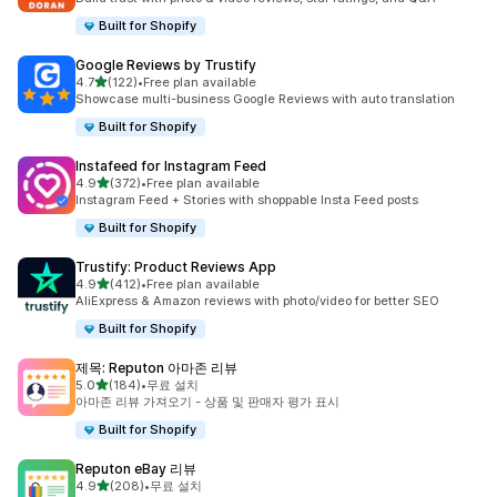
Built for Shopify
Google Reviews by Trustify
별 5개 중
4.7
(122)
•
Free plan available
총 리뷰 122개
Showcase multi-business Google Reviews with auto translation
Built for Shopify
Instafeed for Instagram Feed
별 5개 중
4.9
(372)
•
Free plan available
총 리뷰 372개
Instagram Feed + Stories with shoppable Insta Feed posts
Built for Shopify
Trustify: Product Reviews App
별 5개 중
4.9
(412)
•
Free plan available
총 리뷰 412개
AliExpress & Amazon reviews with photo/video for better SEO
Built for Shopify
제목: Reputon 아마존 리뷰
별 5개 중
5.0
(184)
•
무료 설치
총 리뷰 184개
아마존 리뷰 가져오기 - 상품 및 판매자 평가 표시
Built for Shopify
Reputon eBay 리뷰
별 5개 중
4.9
(208)
•
무료 설치
총 리뷰 208개