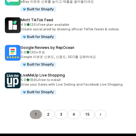
eBay 리뷰로 신뢰를 높이고 매출을 끌어올리세요
Built for Shopify
Mintt TikTok Feed
별 5개 중
4.9
(25)
•
Free plan available
총 리뷰 25개
Create social proof by showing official TikTok feeds & videos.
Built for Shopify
Google Reviews by RepOcean
별 5개 중
5.0
(30)
•
무료
총 리뷰 30개
Google 리뷰로 신뢰도, 신용도, SEO를 강화하세요
Built for Shopify
LiveMeUp Live Shopping
별 5개 중
5.0
(89)
•
Free to install
총 리뷰 89개
Grow your Sales with Live Selling and Facebook Live Shopping
Built for Shopify
1
2
3
4
15