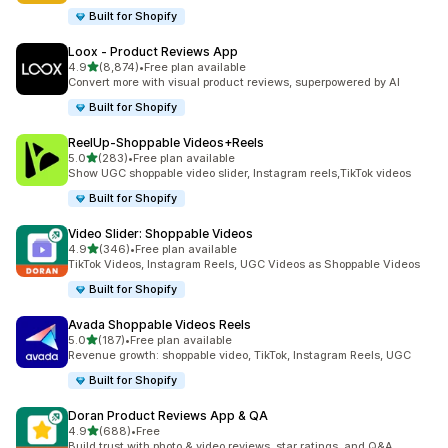
Built for Shopify
Loox ‑ Product Reviews App
별 5개 중
4.9
(8,874)
•
Free plan available
총 리뷰 8874개
Convert more with visual product reviews, superpowered by AI
Built for Shopify
ReelUp‑Shoppable Videos+Reels
별 5개 중
5.0
(283)
•
Free plan available
총 리뷰 283개
Show UGC shoppable video slider, Instagram reels,TikTok videos
Built for Shopify
Video Slider: Shoppable Videos
별 5개 중
4.9
(346)
•
Free plan available
총 리뷰 346개
TikTok Videos, Instagram Reels, UGC Videos as Shoppable Videos
Built for Shopify
Avada Shoppable Videos Reels
별 5개 중
5.0
(187)
•
Free plan available
총 리뷰 187개
Revenue growth: shoppable video, TikTok, Instagram Reels, UGC
Built for Shopify
Doran Product Reviews App & QA
별 5개 중
4.9
(688)
•
Free
총 리뷰 688개
Build trust with photo & video reviews, star ratings, and Q&A