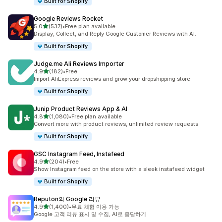
Built for Shopify
Google Reviews Rocket
별 5개 중
5.0
(537)
•
Free plan available
총 리뷰 537개
Display, Collect, and Reply Google Customer Reviews with AI.
Built for Shopify
Judge.me Ali Reviews Importer
별 5개 중
4.9
(182)
•
Free
총 리뷰 182개
Import AliExpress reviews and grow your dropshipping store
Built for Shopify
Junip Product Reviews App & AI
별 5개 중
4.8
(1,080)
•
Free plan available
총 리뷰 1080개
Convert more with product reviews, unlimited review requests
Built for Shopify
GSC Instagram Feed, Instafeed
별 5개 중
4.9
(204)
•
Free
총 리뷰 204개
Show Instagram feed on the store with a sleek instafeed widget
Built for Shopify
Reputon의 Google 리뷰
별 5개 중
4.9
(1,400)
•
무료 체험 이용 가능
총 리뷰 1400개
Google 고객 리뷰 표시 및 수집, AI로 응답하기