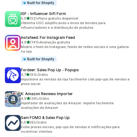
Built for Shopify
IGF ‑ Influencer Gift Form
de 5 estrelas
5,0
(52)
•
Plano gratuito disponível
52 avaliações ao todo
Obtenha UGC simplificando o envio de brindes para
influenciadores e a distribuição de produtos
Instafeed: For Instagram Feed
de 5 estrelas
4,9
(141)
•
Avaliação gratuita
141 avaliações ao todo
Mostre o feed do Instagram, feeds de redes sociais e uma galeria
na loja
Built for Shopify
Fordeer: Sales Pop Up ‑ Popups
de 5 estrelas
4,7
(91)
•
Grátis
91 avaliações ao todo
Impulsione as vendas da loja facilmente com pop-ups de vendas e
prova social.
K: Amazon Reviews Importer
de 5 estrelas
4,9
(36)
•
Grátis
36 avaliações ao todo
Importador de avaliações da Amazon: importe facilmente
avaliações da Amazon
Sam FOMO & Sales Pop Up
de 5 estrelas
5,0
(6)
•
Grátis
6 avaliações ao todo
Exiba provas sociais, pop-ups de vendas e notificações para
incentivar clientes.