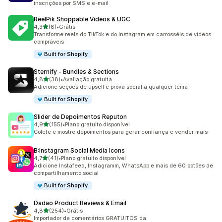
inscrições por SMS e e-mail
ReelPik Shoppable Videos & UGC
de 5 estrelas
4,3
(8)
•
Grátis
8 avaliações ao todo
Transforme reels do TikTok e do Instagram em carrosséis de vídeos
compráveis
Built for Shopify
Sternify ‑ Bundles & Sections
de 5 estrelas
4,8
(38)
•
Avaliação gratuita
38 avaliações ao todo
Adicione seções de upsell e prova social a qualquer tema
Built for Shopify
Slider de Depoimentos Reputon
de 5 estrelas
4,9
(155)
•
Plano gratuito disponível
155 avaliações ao todo
Colete e mostre depoimentos para gerar confiança e vender mais
B:Instagram Social Media Icons
de 5 estrelas
4,7
(41)
•
Plano gratuito disponível
41 avaliações ao todo
Adicione Instafeed, Instagramm, WhatsApp e mais de 60 botões de
compartilhamento social
Built for Shopify
Dadao Product Reviews & Email
de 5 estrelas
4,8
(254)
•
Grátis
254 avaliações ao todo
Importador de comentários GRATUITOS da