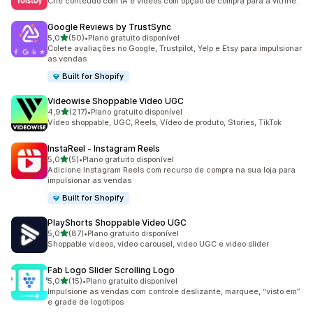
Crie conteúdo com IA e vídeos com opção de compra para a vitrine.
Google Reviews by TrustSync
de 5 estrelas
5,0
(50)
•
Plano gratuito disponível
50 avaliações ao todo
Colete avaliações no Google, Trustpilot, Yelp e Etsy para impulsionar
as vendas
Built for Shopify
Videowise Shoppable Video UGC
de 5 estrelas
4,9
(217)
•
Plano gratuito disponível
217 avaliações ao todo
Vídeo shoppable, UGC, Reels, Vídeo de produto, Stories, TikTok
InstaReel ‑ Instagram Reels
de 5 estrelas
5,0
(5)
•
Plano gratuito disponível
5 avaliações ao todo
Adicione Instagram Reels com recurso de compra na sua loja para
impulsionar as vendas
Built for Shopify
PlayShorts Shoppable Video UGC
de 5 estrelas
5,0
(87)
•
Plano gratuito disponível
87 avaliações ao todo
Shoppable videos, video carousel, video UGC e video slider
Fab Logo Slider Scrolling Logo
de 5 estrelas
5,0
(15)
•
Plano gratuito disponível
15 avaliações ao todo
Impulsione as vendas com controle deslizante, marquee, “visto em”
e grade de logotipos