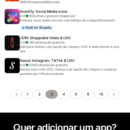
AMZ/Aliexpress/Mercado
Avantify: Social Media Icons
de 5 estrelas
4,9
(86)
•
Plano gratuito disponível
86 avaliações ao todo
Promova suas redes sociais com botões de compartilhamento
Built for Shopify
JOIN: Shoppable Video & UGC
de 5 estrelas
5,0
(18)
•
Avaliação gratuita
18 avaliações ao todo
Adicione vídeos com opção de compra, UGC e web stories à sua
loja
Sauce: Instagram, TikTok & UGC
de 5 estrelas
4,6
(299)
•
Avaliação gratuita
299 avaliações ao todo
Venda mais com UGC, vídeos com opção de compra e compras
guiadas por influenciadores
1
2
3
4
5
6
15
Quer adicionar um app?