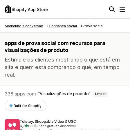
Shopify App Store
Marketing e conversão
Confiança social
Prova social
apps de prova social com recursos para
visualizações de produto
Estimule os clientes mostrando o que está em
alta e quem está comprando o quê, em tempo
real.
338 apps com
Visualizações de produto
Limpar
Built for Shopify
Tolstoy: Shoppable Video & UGC
de 5 estrelas
4,7
(237)
•
Plano gratuito disponível
237 avaliações ao todo