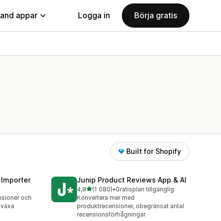
land appar
Logga in
Börja gratis
Built for Shopify
 Importer
Junip Product Reviews App & AI
av 5 stjärnor
4,8
(1 080)
•
Gratisplan tillgänglig
1080 recensioner totalt
nsioner och
Konvertera mer med
 växa
produktrecensioner, obegränsat antal
recensionsförfrågningar