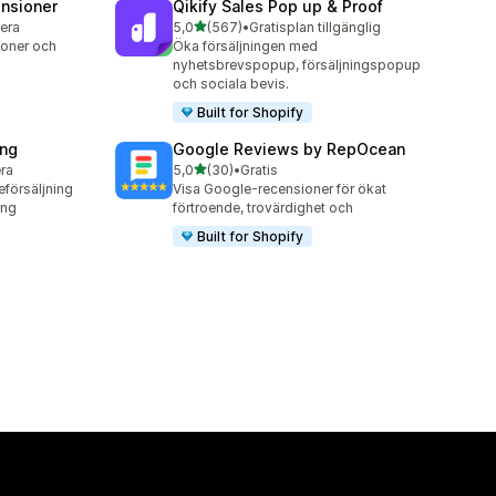
nsioner
Qikify Sales Pop up & Proof
av 5 stjärnor
lera
5,0
(567)
•
Gratisplan tillgänglig
567 recensioner totalt
oner och
Öka försäljningen med
nyhetsbrevspopup, försäljningspopup
och sociala bevis.
Built for Shopify
ing
Google Reviews by RepOcean
av 5 stjärnor
era
5,0
(30)
•
Gratis
30 recensioner totalt
eförsäljning
Visa Google-recensioner för ökat
ing
förtroende, trovärdighet och
Built for Shopify