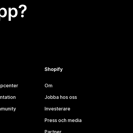
app?
Shopify
lpcenter
Om
ntation
Jobba hos oss
mmunity
Investerare
Press och media
Partner