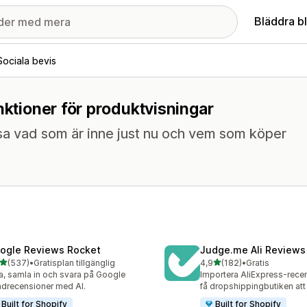
Bläddra b
Sociala bevis
nktioner för produktvisningar
sa vad som är inne just nu och vem som köper
ogle Reviews Rocket
Judge.me Ali Reviews
av 5 stjärnor
av 5 stjärnor
(537)
•
Gratisplan tillgänglig
4,9
(182)
•
Gratis
 recensioner totalt
182 recensioner totalt
a, samla in och svara på Google
Importera AliExpress-rece
drecensioner med AI.
få dropshippingbutiken att
Built for Shopify
Built for Shopify