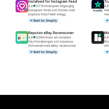
Instafeed for Instagram Feed
Tr
av 5 stjärnor
4,9
(373)
•
Gratisplan tillgänglig
4,9
373 recensioner totalt
412
Instagram-flöde och Stories med
Ali
köpbara Insta Feed-inlägg
med
Built for Shopify
Reputon eBay Recensioner
Mi
av 5 stjärnor
4,9
(208)
•
Gratis att installera
4,9
208 recensioner totalt
25 
Öka försäljningen och köparnas
Ska
förtroende med eBay-recensioner
off
Built for Shopify