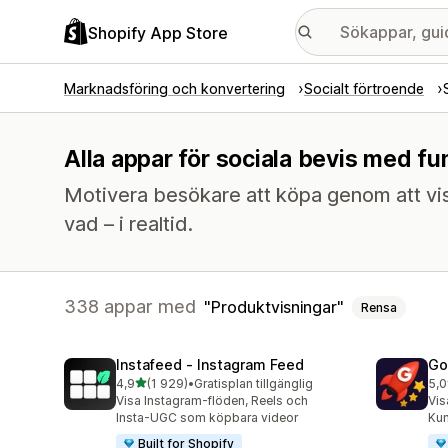
Shopify App Store
Marknadsföring och konvertering
Socialt förtroende
Alla appar för sociala bevis med fu
Motivera besökare att köpa genom att vi
vad – i realtid.
338 appar med
Produktvisningar
Rensa
Instafeed ‑ Instagram Feed
Go
av 5 stjärnor
4,9
(1 929)
•
Gratisplan tillgänglig
5,0
1929 recensioner totalt
537
Visa Instagram-flöden, Reels och
Vis
Insta-UGC som köpbara videor
Kun
Built for Shopify