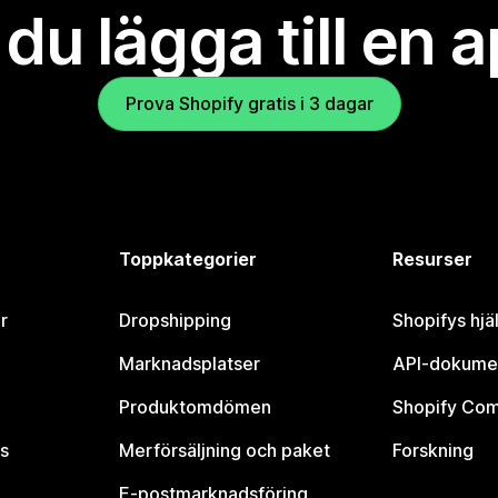
l du lägga till en 
Prova Shopify gratis i 3 dagar
Toppkategorier
Resurser
r
Dropshipping
Shopifys hjä
Marknadsplatser
API-dokume
Produktomdömen
Shopify Co
s
Merförsäljning och paket
Forskning
E-postmarknadsföring