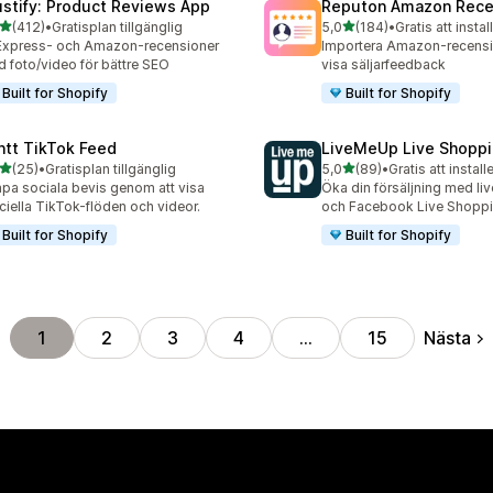
ustify: Product Reviews App
Reputon Amazon Rece
av 5 stjärnor
av 5 stjärnor
(412)
•
Gratisplan tillgänglig
5,0
(184)
•
Gratis att instal
 recensioner totalt
184 recensioner totalt
Express- och Amazon-recensioner
Importera Amazon-recensi
 foto/video för bättre SEO
visa säljarfeedback
Built for Shopify
Built for Shopify
ntt TikTok Feed
LiveMeUp Live Shopp
av 5 stjärnor
av 5 stjärnor
(25)
•
Gratisplan tillgänglig
5,0
(89)
•
Gratis att install
recensioner totalt
89 recensioner totalt
pa sociala bevis genom att visa
Öka din försäljning med liv
iciella TikTok-flöden och videor.
och Facebook Live Shopp
Built for Shopify
Built for Shopify
Nästa
1
2
3
4
…
15