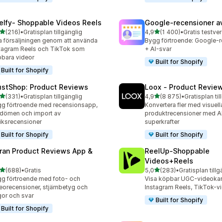
elfy‑ Shoppable Videos Reels
Google‑recensioner a
av 5 stjärnor
av 5 stjärnor
(216)
•
Gratisplan tillgänglig
4,9
(1 400)
•
 recensioner totalt
1400 recensioner totalt
 försäljningen genom att använda
Bygg förtroende: Google-r
tagram Reels och TikTok som
+ AI-svar
bara videor
Built for Shopify
Built for Shopify
ustShop: Product Reviews
Loox ‑ Product Revie
av 5 stjärnor
av 5 stjärnor
(331)
•
Gratisplan tillgänglig
4,9
(8 875)
•
Gratisplan til
 recensioner totalt
8875 recensioner totalt
g förtroende med recensionsapp,
Konvertera fler med visuell
dömen och import av
produktrecensioner med A
iksrecensioner
superkrafter
Built for Shopify
Built for Shopify
ran Product Reviews App &
ReelUp‑Shoppable
Videos+Reels
av 5 stjärnor
av 5 stjärnor
(688)
•
Gratis
5,0
(283)
•
Gratisplan tillg
 recensioner totalt
283 recensioner totalt
g förtroende med foto- och
Visa köpbar UGC-videokaru
eorecensioner, stjärnbetyg och
Instagram Reels, TikTok-v
gor och svar
Built for Shopify
Built for Shopify