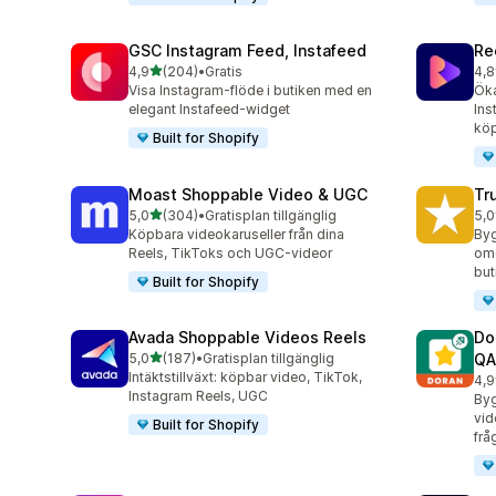
GSC Instagram Feed, Instafeed
Re
av 5 stjärnor
4,9
(204)
•
Gratis
4,8
204 recensioner totalt
216
Visa Instagram-flöde i butiken med en
Öka
elegant Instafeed-widget
Ins
köp
Built for Shopify
Moast Shoppable Video & UGC
Tr
av 5 stjärnor
5,0
(304)
•
Gratisplan tillgänglig
5,0
304 recensioner totalt
331
Köpbara videokaruseller från dina
Byg
Reels, TikToks och UGC-videor
om
but
Built for Shopify
Avada Shoppable Videos Reels
Do
av 5 stjärnor
5,0
(187)
•
Gratisplan tillgänglig
QA
187 recensioner totalt
Intäktstillväxt: köpbar video, TikTok,
4,9
688
Instagram Reels, UGC
Byg
vid
Built for Shopify
frå