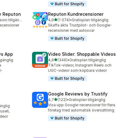
Built for Shopify
v Reputon
Reputon Kundrecensioner
av 5 stjärnor
Gratis testversion tillgänglig
4,9
(1 074)
•
Gratisplan tillgänglig
1074 recensioner totalt
ecensioner
Skaffa äkta Trustpilot- och Google-
recensioner med autosvar
Built for Shopify
ws App
Video Slider: Shoppable Videos
av 5 stjärnor
lgänglig
4,9
(346)
•
Gratisplan tillgänglig
346 recensioner totalt
a
TikTok-videor, Instagram Reels och
I-
UGC-videor som köpbara videor
Built for Shopify
Google Reviews by Trustify
av 5 stjärnor
4,7
(122)
•
Gratisplan tillgänglig
122 recensioner totalt
Visa upp Google-recensioner för flera
änglig
företag med automatisk översättning
sell,
ideor
Built for Shopify