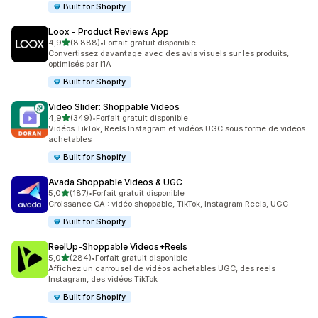
Built for Shopify
Loox ‑ Product Reviews App
étoile(s) sur 5
4,9
(8 888)
•
Forfait gratuit disponible
8888 avis au total
Convertissez davantage avec des avis visuels sur les produits,
optimisés par l’IA
Built for Shopify
Video Slider: Shoppable Videos
étoile(s) sur 5
4,9
(349)
•
Forfait gratuit disponible
349 avis au total
Vidéos TikTok, Reels Instagram et vidéos UGC sous forme de vidéos
achetables
Built for Shopify
Avada Shoppable Videos & UGC
étoile(s) sur 5
5,0
(187)
•
Forfait gratuit disponible
187 avis au total
Croissance CA : vidéo shoppable, TikTok, Instagram Reels, UGC
Built for Shopify
ReelUp‑Shoppable Videos+Reels
étoile(s) sur 5
5,0
(284)
•
Forfait gratuit disponible
284 avis au total
Affichez un carrousel de vidéos achetables UGC, des reels
Instagram, des vidéos TikTok
Built for Shopify