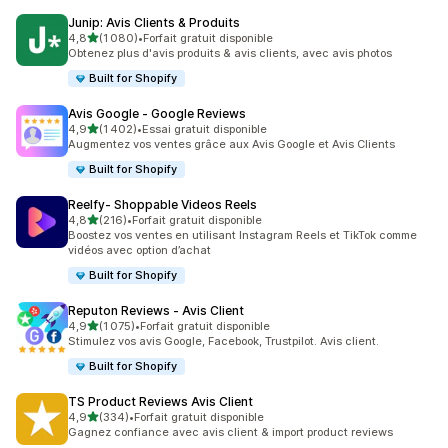
Junip: Avis Clients & Produits
étoile(s) sur 5
4,8
(1 080)
•
Forfait gratuit disponible
1080 avis au total
Obtenez plus d'avis produits & avis clients, avec avis photos
Built for Shopify
Avis Google ‑ Google Reviews
étoile(s) sur 5
4,9
(1 402)
•
Essai gratuit disponible
1402 avis au total
Augmentez vos ventes grâce aux Avis Google et Avis Clients
Built for Shopify
Reelfy‑ Shoppable Videos Reels
étoile(s) sur 5
4,8
(216)
•
Forfait gratuit disponible
216 avis au total
Boostez vos ventes en utilisant Instagram Reels et TikTok comme
vidéos avec option d’achat
Built for Shopify
Reputon Reviews ‑ Avis Client
étoile(s) sur 5
4,9
(1 075)
•
Forfait gratuit disponible
1075 avis au total
Stimulez vos avis Google, Facebook, Trustpilot. Avis client.
Built for Shopify
TS Product Reviews Avis Client
étoile(s) sur 5
4,9
(334)
•
Forfait gratuit disponible
334 avis au total
Gagnez confiance avec avis client & import product reviews