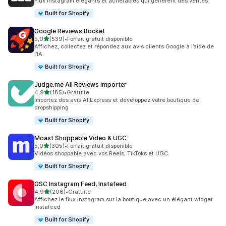
Flux Instagram élégants et achetables qui génèrent des ventes
Built for Shopify
Google Reviews Rocket
étoile(s) sur 5
5,0
(539)
•
Forfait gratuit disponible
539 avis au total
Affichez, collectez et répondez aux avis clients Google à l’aide de
l’IA.
Built for Shopify
Judge.me Ali Reviews Importer
étoile(s) sur 5
4,9
(185)
•
Gratuite
185 avis au total
Importez des avis AliExpress et développez votre boutique de
dropshipping
Built for Shopify
Moast Shoppable Video & UGC
étoile(s) sur 5
5,0
(305)
•
Forfait gratuit disponible
305 avis au total
Vidéos shoppable avec vos Reels, TikToks et UGC.
Built for Shopify
GSC Instagram Feed, Instafeed
étoile(s) sur 5
4,9
(206)
•
Gratuite
206 avis au total
Affichez le flux Instagram sur la boutique avec un élégant widget
Instafeed
Built for Shopify