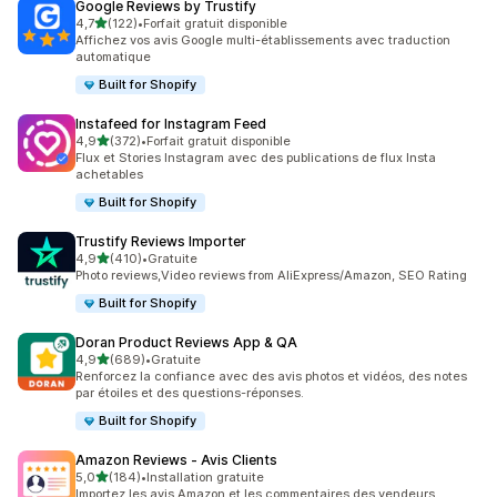
Google Reviews by Trustify
étoile(s) sur 5
4,7
(122)
•
Forfait gratuit disponible
122 avis au total
Affichez vos avis Google multi-établissements avec traduction
automatique
Built for Shopify
Instafeed for Instagram Feed
étoile(s) sur 5
4,9
(372)
•
Forfait gratuit disponible
372 avis au total
Flux et Stories Instagram avec des publications de flux Insta
achetables
Built for Shopify
Trustify Reviews Importer
étoile(s) sur 5
4,9
(410)
•
Gratuite
410 avis au total
Photo reviews,Video reviews from AliExpress/Amazon, SEO Rating
Built for Shopify
Doran Product Reviews App & QA
étoile(s) sur 5
4,9
(689)
•
Gratuite
689 avis au total
Renforcez la confiance avec des avis photos et vidéos, des notes
par étoiles et des questions-réponses.
Built for Shopify
Amazon Reviews ‑ Avis Clients
étoile(s) sur 5
5,0
(184)
•
Installation gratuite
184 avis au total
Importez les avis Amazon et les commentaires des vendeurs.