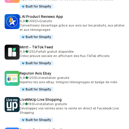
Built for Shopify
LAI Product Reviews App
étoile(s) sur 5
4,9
(490)
•
Gratuite
490 avis au total
Convertissez davantage grâce aux avis sur les produits, aux photos
et aux témoignages
Built for Shopify
Mintt ‑ TikTok Feed
étoile(s) sur 5
4,9
(25)
•
Forfait gratuit disponible
25 avis au total
Créez preuve sociale en affichant des flux TikTok officiels
Built for Shopify
Reputon Avis Ebay
étoile(s) sur 5
4,9
(209)
•
Installation gratuite
209 avis au total
Importez les avis eBay. Intégrez témoignages et badge de note.
Built for Shopify
LiveMeUp Live Shopping
étoile(s) sur 5
5,0
(89)
•
Installation gratuite
89 avis au total
Développez vos ventes avec la vente en direct et Facebook Live
Shopping
Built for Shopify