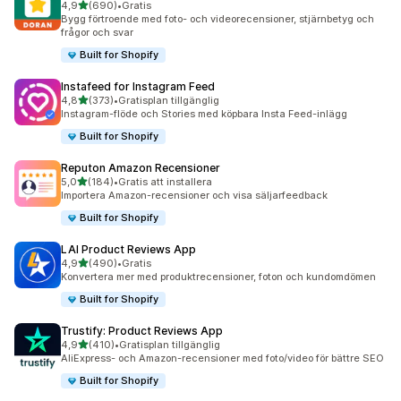
av 5 stjärnor
4,9
(690)
•
Gratis
690 recensioner totalt
Bygg förtroende med foto- och videorecensioner, stjärnbetyg och
frågor och svar
Built for Shopify
Instafeed for Instagram Feed
av 5 stjärnor
4,8
(373)
•
Gratisplan tillgänglig
373 recensioner totalt
Instagram-flöde och Stories med köpbara Insta Feed-inlägg
Built for Shopify
Reputon Amazon Recensioner
av 5 stjärnor
5,0
(184)
•
Gratis att installera
184 recensioner totalt
Importera Amazon-recensioner och visa säljarfeedback
Built for Shopify
LAI Product Reviews App
av 5 stjärnor
4,9
(490)
•
Gratis
490 recensioner totalt
Konvertera mer med produktrecensioner, foton och kundomdömen
Built for Shopify
Trustify: Product Reviews App
av 5 stjärnor
4,9
(410)
•
Gratisplan tillgänglig
410 recensioner totalt
AliExpress- och Amazon-recensioner med foto/video för bättre SEO
Built for Shopify