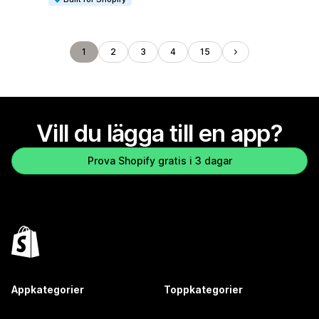
1
2
3
4
15
Vill du lägga till en app?
Prova Shopify gratis i 3 dagar
Appkategorier
Toppkategorier