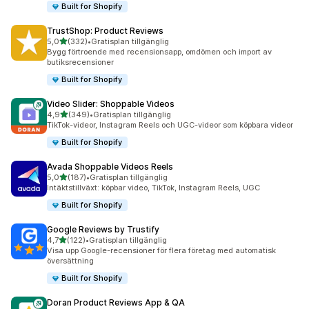
Built for Shopify
TrustShop: Product Reviews
av 5 stjärnor
5,0
(332)
•
Gratisplan tillgänglig
332 recensioner totalt
Bygg förtroende med recensionsapp, omdömen och import av
butiksrecensioner
Built for Shopify
Video Slider: Shoppable Videos
av 5 stjärnor
4,9
(349)
•
Gratisplan tillgänglig
349 recensioner totalt
TikTok-videor, Instagram Reels och UGC-videor som köpbara videor
Built for Shopify
Avada Shoppable Videos Reels
av 5 stjärnor
5,0
(187)
•
Gratisplan tillgänglig
187 recensioner totalt
Intäktstillväxt: köpbar video, TikTok, Instagram Reels, UGC
Built for Shopify
Google Reviews by Trustify
av 5 stjärnor
4,7
(122)
•
Gratisplan tillgänglig
122 recensioner totalt
Visa upp Google-recensioner för flera företag med automatisk
översättning
Built for Shopify
Doran Product Reviews App & QA