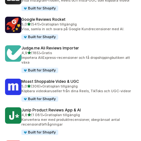
Visa Instagram-flöden, Reels och Insta-UGC som köpbara videor
Built for Shopify
Google Reviews Rocket
av 5 stjärnor
5,0
(541)
•
Gratisplan tillgänglig
541 recensioner totalt
Visa, samla in och svara på Google Kundrecensioner med AI.
Built for Shopify
Judge.me Ali Reviews Importer
av 5 stjärnor
4,9
(185)
•
Gratis
185 recensioner totalt
Importera AliExpress-recensioner och få dropshippingbutiken att
växa
Built for Shopify
Moast Shoppable Video & UGC
av 5 stjärnor
5,0
(306)
•
Gratisplan tillgänglig
306 recensioner totalt
Köpbara videokaruseller från dina Reels, TikToks och UGC-videor
Built for Shopify
Junip Product Reviews App & AI
av 5 stjärnor
4,8
(1 081)
•
Gratisplan tillgänglig
1081 recensioner totalt
Konvertera mer med produktrecensioner, obegränsat antal
recensionsförfrågningar
Built for Shopify