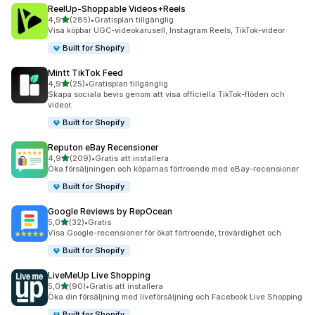
ReelUp‑Shoppable Videos+Reels
av 5 stjärnor
4,9
(285)
•
Gratisplan tillgänglig
285 recensioner totalt
Visa köpbar UGC-videokarusell, Instagram Reels, TikTok-videor
Built for Shopify
Mintt TikTok Feed
av 5 stjärnor
4,9
(25)
•
Gratisplan tillgänglig
25 recensioner totalt
Skapa sociala bevis genom att visa officiella TikTok-flöden och
videor.
Built for Shopify
Reputon eBay Recensioner
av 5 stjärnor
4,9
(209)
•
Gratis att installera
209 recensioner totalt
Öka försäljningen och köparnas förtroende med eBay-recensioner
Built for Shopify
Google Reviews by RepOcean
av 5 stjärnor
5,0
(32)
•
Gratis
32 recensioner totalt
Visa Google-recensioner för ökat förtroende, trovärdighet och
Built for Shopify
LiveMeUp Live Shopping
av 5 stjärnor
5,0
(90)
•
Gratis att installera
90 recensioner totalt
Öka din försäljning med liveförsäljning och Facebook Live Shopping
Built for Shopify