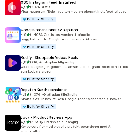
GSC Instagram Feed, Instafeed
av 5 stjärnor
4,9
(207)
•
Gratis
207 recensioner totalt
Visa Instagram-flöde i butiken med en elegant Instafeed-widget
Built for Shopify
Google‑recensioner av Reputon
av 5 stjärnor
4,9
(1 406)
•
Gratis testversion tillgänglig
1406 recensioner totalt
Bygg förtroende: Google-recensioner + AI-svar
Built for Shopify
Reelfy‑ Shoppable Videos Reels
av 5 stjärnor
4,8
(216)
•
Gratisplan tillgänglig
216 recensioner totalt
Öka försäljningen genom att använda Instagram Reels och TikTok
som köpbara videor
Built for Shopify
Reputon Kundrecensioner
av 5 stjärnor
4,9
(1 076)
•
Gratisplan tillgänglig
1076 recensioner totalt
Skaffa äkta Trustpilot- och Google-recensioner med autosvar
Built for Shopify
Loox ‑ Product Reviews App
av 5 stjärnor
4,9
(8 891)
•
Gratisplan tillgänglig
8891 recensioner totalt
Konvertera fler med visuella produktrecensioner med AI-
superkrafter