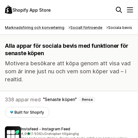
Shopify App Store
Marknadsföring och konvertering
Socialt förtroende
Sociala bevis
Alla appar för sociala bevis med funktioner för
senaste köpen
Motivera besökare att köpa genom att visa vad
som är inne just nu och vem som köper vad – i
realtid.
338 appar med
Senaste köpen
Rensa
Built for Shopify
Instafeed ‑ Instagram Feed
av 5 stjärnor
4,9
(1 936)
•
Gratisplan tillgänglig
1936 recensioner totalt