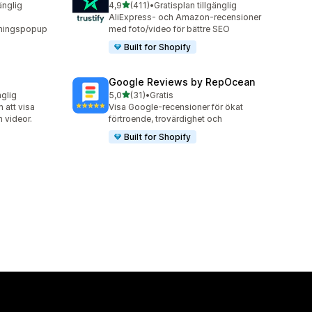
av 5 stjärnor
änglig
4,9
(411)
•
Gratisplan tillgänglig
411 recensioner totalt
AliExpress- och Amazon-recensioner
jningspopup
med foto/video för bättre SEO
Built for Shopify
Google Reviews by RepOcean
av 5 stjärnor
nglig
5,0
(31)
•
Gratis
31 recensioner totalt
 att visa
Visa Google-recensioner för ökat
h videor.
förtroende, trovärdighet och
Built for Shopify