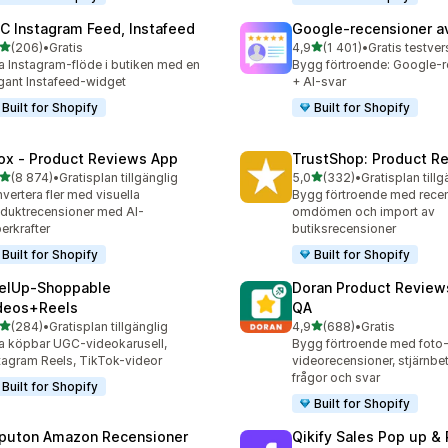
C Instagram Feed, Instafeed
Google‑recensioner a
av 5 stjärnor
av 5 stjärnor
(206)
•
Gratis
4,9
(1 401)
•
 recensioner totalt
1401 recensioner totalt
a Instagram-flöde i butiken med en
Bygg förtroende: Google-r
gant Instafeed-widget
+ AI-svar
Built for Shopify
Built for Shopify
ox ‑ Product Reviews App
TrustShop: Product R
av 5 stjärnor
av 5 stjärnor
(8 874)
•
Gratisplan tillgänglig
5,0
(332)
•
Gratisplan tillg
4 recensioner totalt
332 recensioner totalt
vertera fler med visuella
Bygg förtroende med rece
duktrecensioner med AI-
omdömen och import av
erkrafter
butiksrecensioner
Built for Shopify
Built for Shopify
elUp‑Shoppable
Doran Product Review
deos+Reels
QA
av 5 stjärnor
av 5 stjärnor
(284)
•
Gratisplan tillgänglig
4,9
(688)
•
Gratis
 recensioner totalt
688 recensioner totalt
a köpbar UGC-videokarusell,
Bygg förtroende med foto
tagram Reels, TikTok-videor
videorecensioner, stjärnbe
frågor och svar
Built for Shopify
Built for Shopify
puton Amazon Recensioner
Qikify Sales Pop up & 