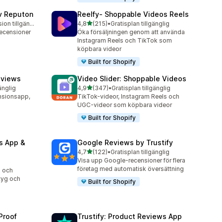
v Reputon
Reelfy‑ Shoppable Videos Reels
av 5 stjärnor
Gratis testversion tillgänglig
4,8
(215)
•
Gratisplan tillgänglig
215 recensioner totalt
ecensioner
Öka försäljningen genom att använda
Instagram Reels och TikTok som
köpbara videor
Built for Shopify
eviews
Video Slider: Shoppable Videos
av 5 stjärnor
änglig
4,9
(347)
•
Gratisplan tillgänglig
347 recensioner totalt
nsionsapp,
TikTok-videor, Instagram Reels och
UGC-videor som köpbara videor
Built for Shopify
s App &
Google Reviews by Trustify
av 5 stjärnor
4,7
(122)
•
Gratisplan tillgänglig
122 recensioner totalt
Visa upp Google-recensioner för flera
företag med automatisk översättning
- och
tyg och
Built for Shopify
Proof
Trustify: Product Reviews App