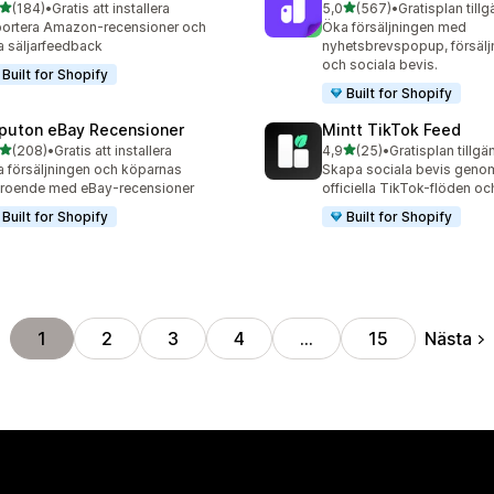
av 5 stjärnor
av 5 stjärnor
(184)
•
Gratis att installera
5,0
(567)
•
Gratisplan tillg
 recensioner totalt
567 recensioner totalt
ortera Amazon-recensioner och
Öka försäljningen med
a säljarfeedback
nyhetsbrevspopup, försäl
och sociala bevis.
Built for Shopify
Built for Shopify
puton eBay Recensioner
Mintt TikTok Feed
av 5 stjärnor
av 5 stjärnor
(208)
•
Gratis att installera
4,9
(25)
•
Gratisplan tillgä
 recensioner totalt
25 recensioner totalt
 försäljningen och köparnas
Skapa sociala bevis genom
troende med eBay-recensioner
officiella TikTok-flöden oc
Built for Shopify
Built for Shopify
Nästa
1
2
3
4
…
15