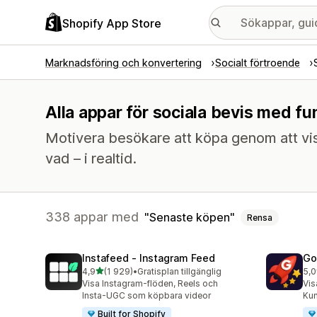
Shopify App Store
Marknadsföring och konvertering
Socialt förtroende
Alla appar för sociala bevis med f
Motivera besökare att köpa genom att vi
vad – i realtid.
338 appar med
Senaste köpen
Rensa
Instafeed ‑ Instagram Feed
Go
av 5 stjärnor
4,9
(1 929)
•
Gratisplan tillgänglig
5,0
1929 recensioner totalt
538
Visa Instagram-flöden, Reels och
Vis
Insta-UGC som köpbara videor
Kun
Built for Shopify