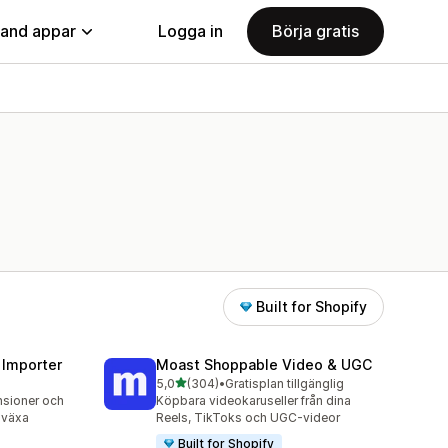
land appar
Logga in
Börja gratis
Built for Shopify
 Importer
Moast Shoppable Video & UGC
av 5 stjärnor
5,0
(304)
•
Gratisplan tillgänglig
304 recensioner totalt
nsioner och
Köpbara videokaruseller från dina
 växa
Reels, TikToks och UGC-videor
Built for Shopify