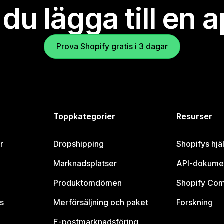
l du lägga till en 
Prova Shopify gratis i 3 dagar
Toppkategorier
Resurser
r
Dropshipping
Shopifys hjä
Marknadsplatser
API-dokume
Produktomdömen
Shopify Co
s
Merförsäljning och paket
Forskning
E-postmarknadsföring