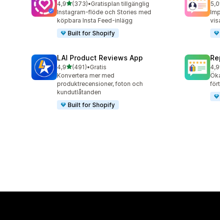
av 5 stjärnor
4,9
(373)
•
Gratisplan tillgänglig
5,0
373 recensioner totalt
184
Instagram-flöde och Stories med
Imp
köpbara Insta Feed-inlägg
vis
Built for Shopify
LAI Product Reviews App
Re
av 5 stjärnor
4,9
(491)
•
Gratis
4,9
491 recensioner totalt
208
Konvertera mer med
Öka
produktrecensioner, foton och
för
kundutlåtanden
Built for Shopify