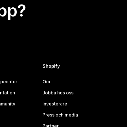
app?
Shopify
lpcenter
Om
ntation
Jobba hos oss
mmunity
Investerare
Press och media
Partner