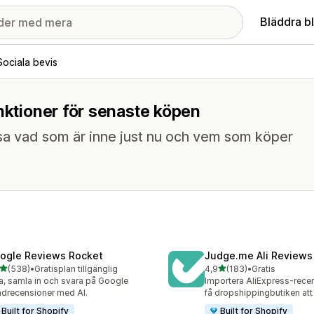
Bläddra b
Sociala bevis
unktioner för senaste köpen
sa vad som är inne just nu och vem som köper
ogle Reviews Rocket
Judge.me Ali Reviews
av 5 stjärnor
av 5 stjärnor
(538)
•
Gratisplan tillgänglig
4,9
(183)
•
Gratis
 recensioner totalt
183 recensioner totalt
a, samla in och svara på Google
Importera AliExpress-rece
drecensioner med AI.
få dropshippingbutiken att
Built for Shopify
Built for Shopify