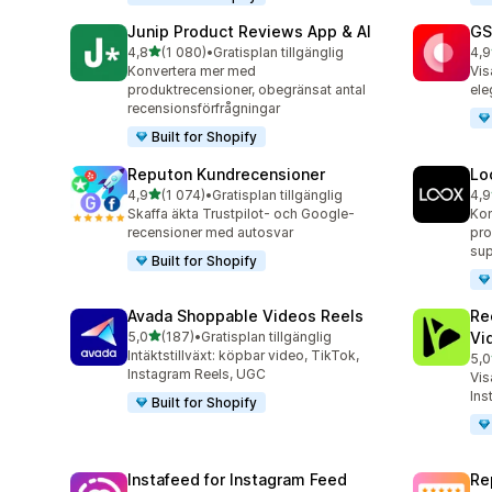
Junip Product Reviews App & AI
GS
av 5 stjärnor
4,8
(1 080)
•
Gratisplan tillgänglig
4,9
1080 recensioner totalt
206
Konvertera mer med
Vis
produktrecensioner, obegränsat antal
ele
recensionsförfrågningar
Built for Shopify
Reputon Kundrecensioner
Lo
av 5 stjärnor
4,9
(1 074)
•
Gratisplan tillgänglig
4,9
1074 recensioner totalt
887
Skaffa äkta Trustpilot- och Google-
Kon
recensioner med autosvar
pro
sup
Built for Shopify
Avada Shoppable Videos Reels
Re
av 5 stjärnor
5,0
(187)
•
Gratisplan tillgänglig
Vi
187 recensioner totalt
Intäktstillväxt: köpbar video, TikTok,
5,0
284
Instagram Reels, UGC
Vis
Ins
Built for Shopify
Instafeed for Instagram Feed
Re