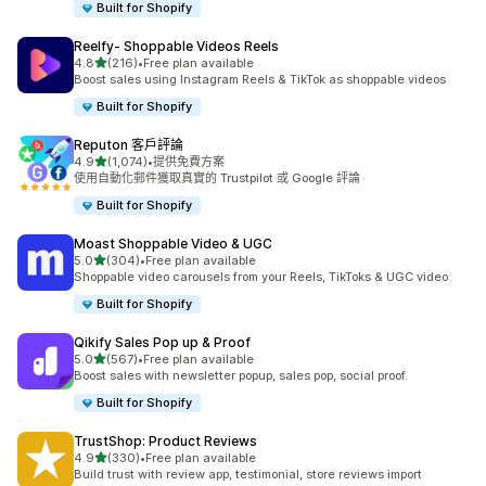
Built for Shopify
Reelfy‑ Shoppable Videos Reels
滿分 5 顆星
4.8
(216)
•
Free plan available
共有 216 則評價
Boost sales using Instagram Reels & TikTok as shoppable videos
Built for Shopify
Reputon 客戶評論
滿分 5 顆星
4.9
(1,074)
•
提供免費方案
共有 1074 則評價
使用自動化郵件獲取真實的 Trustpilot 或 Google 評論
Built for Shopify
Moast Shoppable Video & UGC
滿分 5 顆星
5.0
(304)
•
Free plan available
共有 304 則評價
Shoppable video carousels from your Reels, TikToks & UGC video
Built for Shopify
Qikify Sales Pop up & Proof
滿分 5 顆星
5.0
(567)
•
Free plan available
共有 567 則評價
Boost sales with newsletter popup, sales pop, social proof.
Built for Shopify
TrustShop: Product Reviews
滿分 5 顆星
4.9
(330)
•
Free plan available
共有 330 則評價
Build trust with review app, testimonial, store reviews import