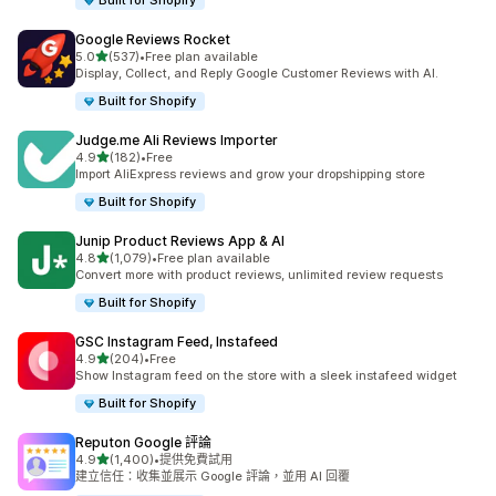
Built for Shopify
Google Reviews Rocket
滿分 5 顆星
5.0
(537)
•
Free plan available
共有 537 則評價
Display, Collect, and Reply Google Customer Reviews with AI.
Built for Shopify
Judge.me Ali Reviews Importer
滿分 5 顆星
4.9
(182)
•
Free
共有 182 則評價
Import AliExpress reviews and grow your dropshipping store
Built for Shopify
Junip Product Reviews App & AI
滿分 5 顆星
4.8
(1,079)
•
Free plan available
共有 1079 則評價
Convert more with product reviews, unlimited review requests
Built for Shopify
GSC Instagram Feed, Instafeed
滿分 5 顆星
4.9
(204)
•
Free
共有 204 則評價
Show Instagram feed on the store with a sleek instafeed widget
Built for Shopify
Reputon Google 評論
滿分 5 顆星
4.9
(1,400)
•
提供免費試用
共有 1400 則評價
建立信任：收集並展示 Google 評論，並用 AI 回覆