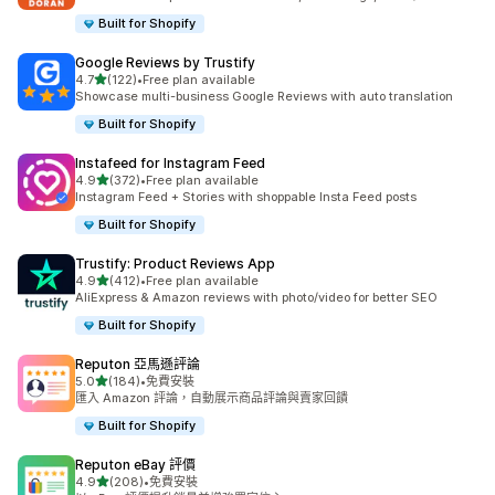
Built for Shopify
Google Reviews by Trustify
滿分 5 顆星
4.7
(122)
•
Free plan available
共有 122 則評價
Showcase multi-business Google Reviews with auto translation
Built for Shopify
Instafeed for Instagram Feed
滿分 5 顆星
4.9
(372)
•
Free plan available
共有 372 則評價
Instagram Feed + Stories with shoppable Insta Feed posts
Built for Shopify
Trustify: Product Reviews App
滿分 5 顆星
4.9
(412)
•
Free plan available
共有 412 則評價
AliExpress & Amazon reviews with photo/video for better SEO
Built for Shopify
Reputon 亞馬遜評論
滿分 5 顆星
5.0
(184)
•
免費安裝
共有 184 則評價
匯入 Amazon 評論，自動展示商品評論與賣家回饋
Built for Shopify
Reputon eBay 評價
滿分 5 顆星
4.9
(208)
•
免費安裝
共有 208 則評價