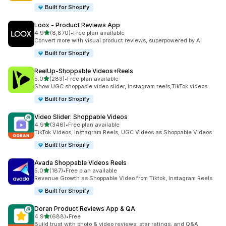
Built for Shopify
Loox ‑ Product Reviews App
滿分 5 顆星
4.9
(8,870)
•
Free plan available
共有 8870 則評價
Convert more with visual product reviews, superpowered by AI
Built for Shopify
ReelUp‑Shoppable Videos+Reels
滿分 5 顆星
5.0
(283)
•
Free plan available
共有 283 則評價
Show UGC shoppable video slider, Instagram reels,TikTok videos
Built for Shopify
Video Slider: Shoppable Videos
滿分 5 顆星
4.9
(346)
•
Free plan available
共有 346 則評價
TikTok Videos, Instagram Reels, UGC Videos as Shoppable Videos
Built for Shopify
Avada Shoppable Videos Reels
滿分 5 顆星
5.0
(187)
•
Free plan available
共有 187 則評價
Revenue Growth as Shoppable Video from Tiktok, Instagram Reels
Built for Shopify
Doran Product Reviews App & QA
滿分 5 顆星
4.9
(688)
•
Free
共有 688 則評價
Build trust with photo & video reviews, star ratings, and Q&A