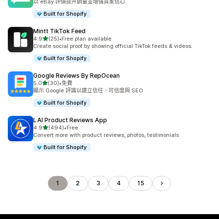
以 eBay 評價提升銷量並增強買家信心
Built for Shopify
Mintt TikTok Feed
滿分 5 顆星
4.9
(25)
•
Free plan available
共有 25 則評價
Create social proof by showing official TikTok feeds & videos.
Built for Shopify
Google Reviews By RepOcean
滿分 5 顆星
5.0
(30)
•
免費
共有 30 則評價
顯示 Google 評論以建立信任、可信度與 SEO
Built for Shopify
LAI Product Reviews App
滿分 5 顆星
4.9
(494)
•
Free
共有 494 則評價
Convert more with product reviews, photos, testimonials
Built for Shopify
1
2
3
4
15