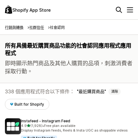
Shopify App Store
行銷與轉換
社群信任
社會認同
所有具備最近購買商品功能的社會認同應用程式應用
程式
即時顯示熱門商品及其他人購買的品項，刺激消費者
採取行動。
338 個應用程式符合以下條件：
最近購買商品
清除
Built for Shopify
Instafeed ‑ Instagram Feed
滿分 5 顆星
4.9
(1,928)
•
Free plan available
共有 1928 則評價
Display Instagram feeds, Reels & Insta UGC as shoppable videos