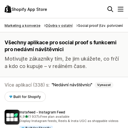
Shopify App Store
Marketing a konverze
Důvěra v ostatní
Social proof (tzv. potvrzení tře
Všechny aplikace pro social proof s funkcemi
pro nedávní návštěvníci
Motivujte zákazníky tím, že jim ukážete, co frčí
a kdo co kupuje – v reálném čase.
Více aplikací (338) s:
Nedávní návštěvníci
Vymazat
Built for Shopify
Instafeed ‑ Instagram Feed
z 5 hvězd
4,9
(1 937)
•
Free plan available
Celkový počet recenzí: 1937
Display Instagram feeds, Reels & Insta UGC as shoppable videos