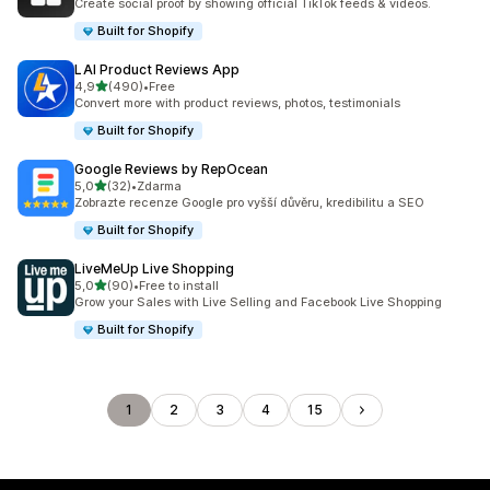
Create social proof by showing official TikTok feeds & videos.
Built for Shopify
LAI Product Reviews App
z 5 hvězd
4,9
(490)
•
Free
Celkový počet recenzí: 490
Convert more with product reviews, photos, testimonials
Built for Shopify
Google Reviews by RepOcean
z 5 hvězd
5,0
(32)
•
Zdarma
Celkový počet recenzí: 32
Zobrazte recenze Google pro vyšší důvěru, kredibilitu a SEO
Built for Shopify
LiveMeUp Live Shopping
z 5 hvězd
5,0
(90)
•
Free to install
Celkový počet recenzí: 90
Grow your Sales with Live Selling and Facebook Live Shopping
Built for Shopify
1
2
3
4
15