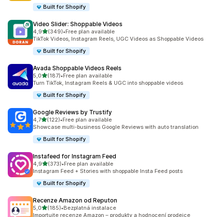
Built for Shopify
Video Slider: Shoppable Videos
z 5 hvězd
4,9
(349)
•
Free plan available
Celkový počet recenzí: 349
TikTok Videos, Instagram Reels, UGC Videos as Shoppable Videos
Built for Shopify
Avada Shoppable Videos Reels
z 5 hvězd
5,0
(187)
•
Free plan available
Celkový počet recenzí: 187
Turn TikTok, Instagram Reels & UGC into shoppable videos
Built for Shopify
Google Reviews by Trustify
z 5 hvězd
4,7
(122)
•
Free plan available
Celkový počet recenzí: 122
Showcase multi-business Google Reviews with auto translation
Built for Shopify
Instafeed for Instagram Feed
z 5 hvězd
4,9
(373)
•
Free plan available
Celkový počet recenzí: 373
Instagram Feed + Stories with shoppable Insta Feed posts
Built for Shopify
Recenze Amazon od Reputon
z 5 hvězd
5,0
(185)
•
Bezplatná instalace
Celkový počet recenzí: 185
Importujte recenze Amazon – produkty a hodnocení prodejce