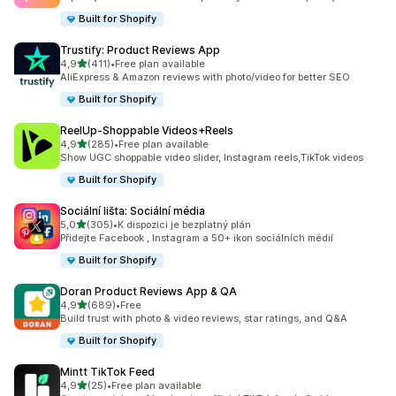
Built for Shopify
Trustify: Product Reviews App
z 5 hvězd
4,9
(411)
•
Free plan available
Celkový počet recenzí: 411
AliExpress & Amazon reviews with photo/video for better SEO
Built for Shopify
ReelUp‑Shoppable Videos+Reels
z 5 hvězd
4,9
(285)
•
Free plan available
Celkový počet recenzí: 285
Show UGC shoppable video slider, Instagram reels,TikTok videos
Built for Shopify
Sociální lišta: Sociální média
z 5 hvězd
5,0
(305)
•
K dispozici je bezplatný plán
Celkový počet recenzí: 305
Přidejte Facebook , Instagram a 50+ ikon sociálních médií
Built for Shopify
Doran Product Reviews App & QA
z 5 hvězd
4,9
(689)
•
Free
Celkový počet recenzí: 689
Build trust with photo & video reviews, star ratings, and Q&A
Built for Shopify
Mintt TikTok Feed
z 5 hvězd
4,9
(25)
•
Free plan available
Celkový počet recenzí: 25