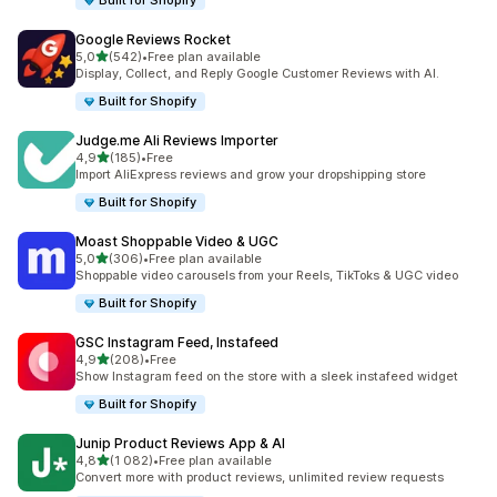
Built for Shopify
Google Reviews Rocket
z 5 hvězd
5,0
(542)
•
Free plan available
Celkový počet recenzí: 542
Display, Collect, and Reply Google Customer Reviews with AI.
Built for Shopify
Judge.me Ali Reviews Importer
z 5 hvězd
4,9
(185)
•
Free
Celkový počet recenzí: 185
Import AliExpress reviews and grow your dropshipping store
Built for Shopify
Moast Shoppable Video & UGC
z 5 hvězd
5,0
(306)
•
Free plan available
Celkový počet recenzí: 306
Shoppable video carousels from your Reels, TikToks & UGC video
Built for Shopify
GSC Instagram Feed, Instafeed
z 5 hvězd
4,9
(208)
•
Free
Celkový počet recenzí: 208
Show Instagram feed on the store with a sleek instafeed widget
Built for Shopify
Junip Product Reviews App & AI
z 5 hvězd
4,8
(1 082)
•
Free plan available
Celkový počet recenzí: 1082
Convert more with product reviews, unlimited review requests