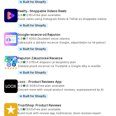
Built for Shopify
Reelfy‑ Shoppable Videos Reels
z 5 hvězd
4,8
(218)
•
Free plan available
Celkový počet recenzí: 218
Boost sales using Instagram Reels & TikTok as shoppable videos
Built for Shopify
Google recenze od Reputon
z 5 hvězd
4,9
(1 406)
•
Zkušební verze zdarma
Celkový počet recenzí: 1406
Zobrazujte a sbírejte recenze Google, odpovídejte na ně pomocí
Built for Shopify
Reputon Zákaznické Recenze
z 5 hvězd
4,9
(1 076)
•
K dispozici je bezplatný plán
Celkový počet recenzí: 1076
Získejte pravé recenze na Trustpilot a Google díky e-mailům
Built for Shopify
Loox ‑ Product Reviews App
z 5 hvězd
4,9
(8 908)
•
Free plan available
Celkový počet recenzí: 8908
Convert more with visual product reviews, superpowered by AI
Built for Shopify
TrustShop: Product Reviews
z 5 hvězd
5,0
(333)
•
Free plan available
Celkový počet recenzí: 333
Build trust with review app, testimonial, store reviews import