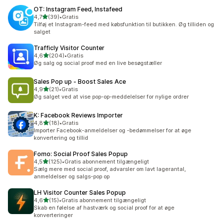
OT: Instagram Feed, Instafeed
ud af 5 stjerner
4,7
(39)
•
Gratis
39 anmeldelser i alt
Tilføj et Instagram-feed med købsfunktion til butikken. Øg tilliden og
salget
Trafficly Visitor Counter
ud af 5 stjerner
4,6
(204)
•
Gratis
204 anmeldelser i alt
Øg salg og social proof med en live besøgstæller
Sales Pop up ‑ Boost Sales Ace
ud af 5 stjerner
4,9
(21)
•
Gratis
21 anmeldelser i alt
Øg salget ved at vise pop-op-meddelelser for nylige ordrer
K: Facebook Reviews Importer
ud af 5 stjerner
4,8
(18)
•
Gratis
18 anmeldelser i alt
Importer Facebook-anmeldelser og -bedømmelser for at øge
konvertering og tillid
Fomo: Social Proof Sales Popup
ud af 5 stjerner
4,5
(125)
•
Gratis abonnement tilgængeligt
125 anmeldelser i alt
Sælg mere med social proof, advarsler om lavt lagerantal,
anmeldelser og salgs-pop op
LH Visitor Counter Sales Popup
ud af 5 stjerner
4,6
(15)
•
Gratis abonnement tilgængeligt
15 anmeldelser i alt
Skab en følelse af hastværk og social proof for at øge
konverteringer