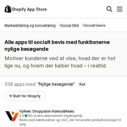
Shopify App Store
Markedsføring og konvertering
Social tillid
Socialt bevis
Alle apps til socialt bevis med funktionerne
nylige besøgende
Motiver kunderne ved at vise, hvad der er hot
lige nu, og hvem der køber hvad – i realtid.
338 apps med
Nylige besøgende
Ryd
Built for Shopify
VyReel: Shoppable Videos&Reels
ud af 5 stjerner
5,0
(6)
•
Gratis abonnement tilgængeligt
6 anmeldelser i alt
Reels med købsfunktion og UGC, der forvandler produktvisninger til
salg