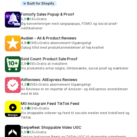
Built for Shopify
Fomoify Sales Popup & Proof
ud af 5 stjerner
5,0
(4)
•
Gratis
4 anmeldelser i alt
Øg konverteringer med salgspopups, FOMO og social proof-
notifikationer
Audien ‑ Ali & Product Reviews
ud af 5 stjerner
4,6
(96)
•
Gratis abonnement tilgængeligt
96 anmeldelser i alt
Opbyg tillid med produktanmeldelser af høj kvalitet
Sold Count: Product Sale Proof
ud af 5 stjerner
3,9
(9)
•
Gratis at installere
9 anmeldelser i alt
Vis produktets antal solgte, tillidsmærke, social proof og mærkater
AliReviews: AliExpress Reviews
ud af 5 stjerner
4,2
(58)
•
Gratis abonnement tilgængeligt
58 anmeldelser i alt
Ali Reviews er en importør af Amazon- og AliExpress-anmeldelser
med ét klik
MG Instagram Feed TikTok Feed
ud af 5 stjerner
4,9
(34)
•
Gratis
34 anmeldelser i alt
Vis shoppable videoer og feed til sociale medier med InstaFeed og
TikTok
SwipeReel: Shoppable Video UGC
ud af 5 stjerner
5,0
(3)
•
Gratis
3 anmeldelser i alt
Omdan Instagram Reels og TikTok-UGC til shoppable videofeeds