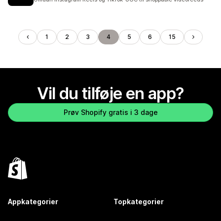
1
2
3
4
5
6
15
Vil du tilføje en app?
Prøv Shopify gratis i 3 dage
Appkategorier
Topkategorier