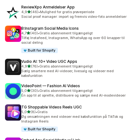
ReviewXpo Anmeldelser App
ud af 5 stjerner
4,9
(46)
•
Mulighed for gratis prøveperiode
46 anmeldelser i alt
Social proof manager: import og fremvis video-foto anmeldelser
B:Instagram Social Media Icons
ud af 5 stjerner
4,7
(40)
•
Gratis abonnement tilgængeligt
40 anmeldelser i alt
Tilføj Instafeed, Instagramm, WhatsApp og over 60 knapper til
social deling
Built for Shopify
Vudio AI: 10+ Video UGC Apps
ud af 5 stjerner
4,9
(76)
•
Gratis abonnement tilgængeligt
76 anmeldelser i alt
Sælg smartere med AI-videoer, livesalg og videoer med
købsfunktion
VideoPoint — Fashion AI Videos
ud af 5 stjerner
5,0
(30)
•
Gratis abonnement tilgængeligt
30 anmeldelser i alt
Én app til at oprette, distribuere og sælge med AI-modevideoer
TG Shoppable Videos Reels UGC
ud af 5 stjerner
5,0
(8)
•
Gratis
8 anmeldelser i alt
Øg omsætningen med videoer med købsfunktion på TikTok og
Instagram Reels
Built for Shopify