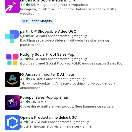
Embed Any Social Media w/ Link
ud af 5 stjerner
4,9
(12)
•
Mulighed for gratis prøveperiode
12 anmeldelser i alt
Instagram, musik m.m. i dit indhold. Indsæt bare et link: 800+
websites
Built for Shopify
partnrUP: Shoppable Video UGC
ud af 5 stjerner
5,0
(38)
•
Gratis abonnement tilgængeligt
38 anmeldelser i alt
Byg tilpassede video-slidere til dit websites startside og
produktsider
Nudgify Social Proof Sales Pop
ud af 5 stjerner
4,3
(50)
•
Gratis abonnement tilgængeligt
50 anmeldelser i alt
Øg dit salg med Social Proof- og FOMO-nudges såsom Sales Pop.
FX Amazon Importer & Affiliate
ud af 5 stjerner
4,9
(4)
•
Gratis abonnement tilgængeligt
4 anmeldelser i alt
1-klik-importværktøj til Amazon-dropshipping, -produkter og -
anmeldelser
Popupy: Sales Pop Up Email
ud af 5 stjerner
4,9
(21)
•
Gratis
21 anmeldelser i alt
Opbyg din e-mailliste med popups, flere bannere og salgstal
Opinew Produktanmeldelse UGC
ud af 5 stjerner
4,7
(602)
•
Gratis abonnement tilgængeligt
602 anmeldelser i alt
Importér, indsamle og vis anmeldelser - alt i én.