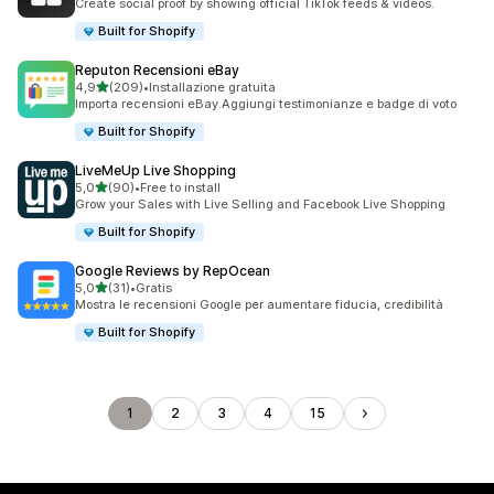
Create social proof by showing official TikTok feeds & videos.
Built for Shopify
Reputon Recensioni eBay
stelle su 5
4,9
(209)
•
Installazione gratuita
209 recensioni totali
Importa recensioni eBay.Aggiungi testimonianze e badge di voto
Built for Shopify
LiveMeUp Live Shopping
stelle su 5
5,0
(90)
•
Free to install
90 recensioni totali
Grow your Sales with Live Selling and Facebook Live Shopping
Built for Shopify
Google Reviews by RepOcean
stelle su 5
5,0
(31)
•
Gratis
31 recensioni totali
Mostra le recensioni Google per aumentare fiducia, credibilità
Built for Shopify
1
2
3
4
15