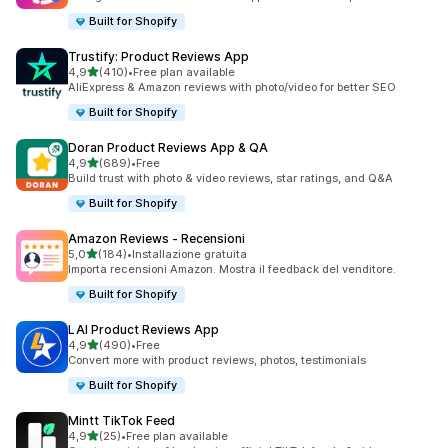
Built for Shopify
Trustify: Product Reviews App
stelle su 5
4,9
(410)
•
Free plan available
410 recensioni totali
AliExpress & Amazon reviews with photo/video for better SEO
Built for Shopify
Doran Product Reviews App & QA
stelle su 5
4,9
(689)
•
Free
689 recensioni totali
Build trust with photo & video reviews, star ratings, and Q&A
Built for Shopify
Amazon Reviews ‑ Recensioni
stelle su 5
5,0
(184)
•
Installazione gratuita
184 recensioni totali
Importa recensioni Amazon. Mostra il feedback del venditore.
Built for Shopify
LAI Product Reviews App
stelle su 5
4,9
(490)
•
Free
490 recensioni totali
Convert more with product reviews, photos, testimonials
Built for Shopify
Mintt TikTok Feed
stelle su 5
4,9
(25)
•
Free plan available
25 recensioni totali