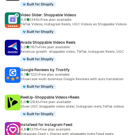
Built for Shopify
Video Slider: Shoppable Videos
stelle su 5
4,9
(349)
•
Free plan available
349 recensioni totali
TikTok Videos, Instagram Reels, UGC Videos as Shoppable Videos
Built for Shopify
Avada Shoppable Videos Reels
stelle su 5
5,0
(187)
•
Free plan available
187 recensioni totali
Revenue growth: shoppable video, TikTok, Instagram Reels, UGC
Built for Shopify
Google Reviews by Trustify
stelle su 5
4,7
(122)
•
Free plan available
122 recensioni totali
Showcase multi-business Google Reviews with auto translation
Built for Shopify
ReelUp‑Shoppable Videos+Reels
stelle su 5
5,0
(284)
•
Free plan available
284 recensioni totali
Show UGC shoppable video slider, Instagram reels,TikTok videos
Built for Shopify
Instafeed for Instagram Feed
stelle su 5
4,8
(373)
•
Free plan available
373 recensioni totali
Instagram Feed + Stories with shoppable Insta Feed posts