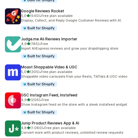
Built for Shopify
Google Reviews Rocket
stelle su 5
5,0
(540)
•
Free plan available
540 recensioni totali
Display, Collect, and Reply Google Customer Reviews with AI.
Built for Shopify
Judge.me Ali Reviews Importer
stelle su 5
4,9
(185)
•
Free
185 recensioni totali
Import AliExpress reviews and grow your dropshipping store
Built for Shopify
Moast Shoppable Video & UGC
stelle su 5
5,0
(305)
•
Free plan available
305 recensioni totali
Shoppable video carousels from your Reels, TikToks & UGC video
Built for Shopify
GSC Instagram Feed, Instafeed
stelle su 5
4,9
(206)
•
Free
206 recensioni totali
Show Instagram feed on the store with a sleek instafeed widget
Built for Shopify
Junip Product Reviews App & AI
stelle su 5
4,8
(1.080)
•
Free plan available
1080 recensioni totali
Convert more with product reviews, unlimited review requests