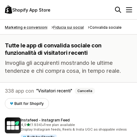
Shopify App Store
Marketing e conversioni
Fiducia sui social
Convalida sociale
Tutte le app di convalida sociale con
funzionalità di visitatori recenti
Invoglia gli acquirenti mostrando le ultime
tendenze e chi compra cosa, in tempo reale.
338 app con
Visitatori recenti
Cancella
Built for Shopify
Instafeed ‑ Instagram Feed
stelle su 5
4,9
(1.934)
•
Free plan available
1934 recensioni totali
Display Instagram feeds, Reels & Insta UGC as shoppable videos