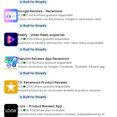
Built for Shopify
Google Reviews ‑ Recensioni
stelle su 5
4,9
(1.404)
•
Prova gratuita disponibile
1404 recensioni totali
Cresci le vendite con Recensioni Google e valutazioni reali
Built for Shopify
Reelfy ‑ Video Reels acquistab
stelle su 5
4,8
(216)
•
Piano gratuito disponibile
216 recensioni totali
Aumenta le vendite utilizzando i reel come video acquistabili
Built for Shopify
Reputon Reviews App Recensioni
stelle su 5
4,9
(1.075)
•
Piano gratuito disponibile
1075 recensioni totali
Ottieni recensioni su Google, Facebook, Trustpilot. Review app
Built for Shopify
TS: Recensioni Product Reviews
stelle su 5
4,9
(334)
•
Piano gratuito disponibile
334 recensioni totali
Aumenta fiducia con recensioni prodotti & product reviews
Built for Shopify
Loox ‑ Product Reviews App
stelle su 5
4,9
(8.892)
•
Free plan available
8892 recensioni totali
Convert more with visual product reviews, superpowered by AI