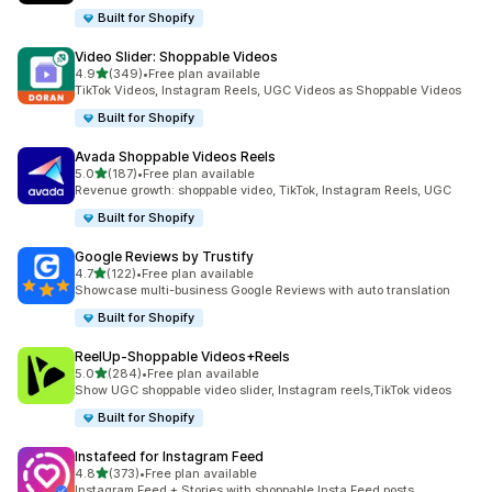
Built for Shopify
Video Slider: Shoppable Videos
별 5개 중
4.9
(349)
•
Free plan available
총 리뷰 349개
TikTok Videos, Instagram Reels, UGC Videos as Shoppable Videos
Built for Shopify
Avada Shoppable Videos Reels
별 5개 중
5.0
(187)
•
Free plan available
총 리뷰 187개
Revenue growth: shoppable video, TikTok, Instagram Reels, UGC
Built for Shopify
Google Reviews by Trustify
별 5개 중
4.7
(122)
•
Free plan available
총 리뷰 122개
Showcase multi-business Google Reviews with auto translation
Built for Shopify
ReelUp‑Shoppable Videos+Reels
별 5개 중
5.0
(284)
•
Free plan available
총 리뷰 284개
Show UGC shoppable video slider, Instagram reels,TikTok videos
Built for Shopify
Instafeed for Instagram Feed
별 5개 중
4.8
(373)
•
Free plan available
총 리뷰 373개
Instagram Feed + Stories with shoppable Insta Feed posts