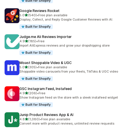
Built for Shopify
Google Reviews Rocket
별 5개 중
5.0
(540)
•
Free plan available
총 리뷰 540개
Display, Collect, and Reply Google Customer Reviews with AI.
Built for Shopify
Judge.me Ali Reviews Importer
별 5개 중
4.9
(185)
•
Free
총 리뷰 185개
Import AliExpress reviews and grow your dropshipping store
Built for Shopify
Moast Shoppable Video & UGC
별 5개 중
5.0
(305)
•
Free plan available
총 리뷰 305개
Shoppable video carousels from your Reels, TikToks & UGC video
Built for Shopify
GSC Instagram Feed, Instafeed
별 5개 중
4.9
(206)
•
Free
총 리뷰 206개
Show Instagram feed on the store with a sleek instafeed widget
Built for Shopify
Junip Product Reviews App & AI
별 5개 중
4.8
(1,080)
•
Free plan available
총 리뷰 1080개
Convert more with product reviews, unlimited review requests