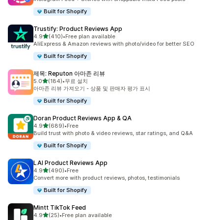
Built for Shopify
Trustify: Product Reviews App
별 5개 중
4.9
(410)
•
Free plan available
총 리뷰 410개
AliExpress & Amazon reviews with photo/video for better SEO
Built for Shopify
제목: Reputon 아마존 리뷰
별 5개 중
5.0
(184)
•
무료 설치
총 리뷰 184개
아마존 리뷰 가져오기 - 상품 및 판매자 평가 표시
Built for Shopify
Doran Product Reviews App & QA
별 5개 중
4.9
(689)
•
Free
총 리뷰 689개
Build trust with photo & video reviews, star ratings, and Q&A
Built for Shopify
LAI Product Reviews App
별 5개 중
4.9
(490)
•
Free
총 리뷰 490개
Convert more with product reviews, photos, testimonials
Built for Shopify
Mintt TikTok Feed
별 5개 중
4.9
(25)
•
Free plan available
총 리뷰 25개