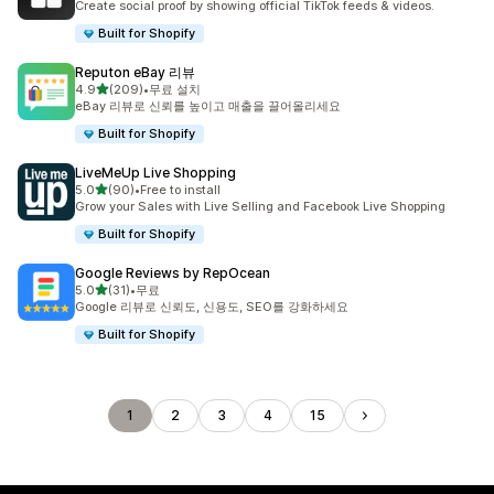
Create social proof by showing official TikTok feeds & videos.
Built for Shopify
Reputon eBay 리뷰
별 5개 중
4.9
(209)
•
무료 설치
총 리뷰 209개
eBay 리뷰로 신뢰를 높이고 매출을 끌어올리세요
Built for Shopify
LiveMeUp Live Shopping
별 5개 중
5.0
(90)
•
Free to install
총 리뷰 90개
Grow your Sales with Live Selling and Facebook Live Shopping
Built for Shopify
Google Reviews by RepOcean
별 5개 중
5.0
(31)
•
무료
총 리뷰 31개
Google 리뷰로 신뢰도, 신용도, SEO를 강화하세요
Built for Shopify
1
2
3
4
15