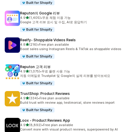
Built for Shopify
Reputon의 Google 리뷰
별 5개 중
4.9
(1,405)
•
무료 체험 이용 가능
총 리뷰 1405개
Google 고객 리뷰 표시 및 수집, AI로 응답하기
Built for Shopify
Reelfy‑ Shoppable Videos Reels
별 5개 중
4.8
(216)
•
Free plan available
총 리뷰 216개
Boost sales using Instagram Reels & TikTok as shoppable videos
Built for Shopify
Reputon 고객 리뷰
별 5개 중
4.9
(1,075)
•
무료 플랜 사용 가능
총 리뷰 1075개
자동 이메일로 Trustpilot 및 Google의 실제 리뷰를 받아보세요
Built for Shopify
TrustShop: Product Reviews
별 5개 중
4.9
(334)
•
Free plan available
총 리뷰 334개
Build trust with review app, testimonial, store reviews import
Built for Shopify
Loox ‑ Product Reviews App
별 5개 중
4.9
(8,892)
•
Free plan available
총 리뷰 8892개
Convert more with visual product reviews, superpowered by AI