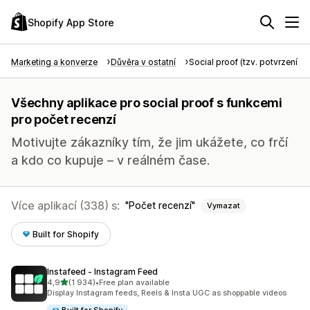
Shopify App Store
Marketing a konverze
Důvěra v ostatní
Social proof (tzv. potvrzení tře
Všechny aplikace pro social proof s funkcemi
pro počet recenzí
Motivujte zákazníky tím, že jim ukážete, co frčí
a kdo co kupuje – v reálném čase.
Více aplikací (338) s:
Počet recenzí
Vymazat
Built for Shopify
Instafeed ‑ Instagram Feed
z 5 hvězd
4,9
(1 934)
•
Free plan available
Celkový počet recenzí: 1934
Display Instagram feeds, Reels & Insta UGC as shoppable videos