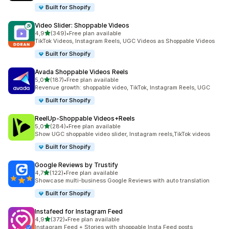
Built for Shopify
Video Slider: Shoppable Videos
z 5 hvězd
4,9
(349)
•
Free plan available
Celkový počet recenzí: 349
TikTok Videos, Instagram Reels, UGC Videos as Shoppable Videos
Built for Shopify
Avada Shoppable Videos Reels
z 5 hvězd
5,0
(187)
•
Free plan available
Celkový počet recenzí: 187
Revenue growth: shoppable video, TikTok, Instagram Reels, UGC
Built for Shopify
ReelUp‑Shoppable Videos+Reels
z 5 hvězd
5,0
(284)
•
Free plan available
Celkový počet recenzí: 284
Show UGC shoppable video slider, Instagram reels,TikTok videos
Built for Shopify
Google Reviews by Trustify
z 5 hvězd
4,7
(122)
•
Free plan available
Celkový počet recenzí: 122
Showcase multi-business Google Reviews with auto translation
Built for Shopify
Instafeed for Instagram Feed
z 5 hvězd
4,9
(372)
•
Free plan available
Celkový počet recenzí: 372
Instagram Feed + Stories with shoppable Insta Feed posts