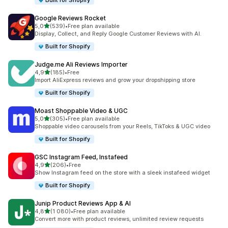
Built for Shopify
Google Reviews Rocket
z 5 hvězd
5,0
(539)
•
Free plan available
Celkový počet recenzí: 539
Display, Collect, and Reply Google Customer Reviews with AI.
Built for Shopify
Judge.me Ali Reviews Importer
z 5 hvězd
4,9
(185)
•
Free
Celkový počet recenzí: 185
Import AliExpress reviews and grow your dropshipping store
Built for Shopify
Moast Shoppable Video & UGC
z 5 hvězd
5,0
(305)
•
Free plan available
Celkový počet recenzí: 305
Shoppable video carousels from your Reels, TikToks & UGC video
Built for Shopify
GSC Instagram Feed, Instafeed
z 5 hvězd
4,9
(206)
•
Free
Celkový počet recenzí: 206
Show Instagram feed on the store with a sleek instafeed widget
Built for Shopify
Junip Product Reviews App & AI
z 5 hvězd
4,8
(1 080)
•
Free plan available
Celkový počet recenzí: 1080
Convert more with product reviews, unlimited review requests