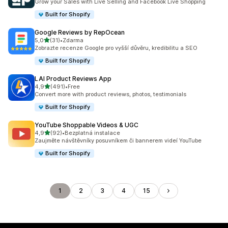
Grow your Sales with Live Selling and Facebook Live Shopping
Built for Shopify
Google Reviews by RepOcean
z 5 hvězd
5,0
(31)
•
Zdarma
Celkový počet recenzí: 31
Zobrazte recenze Google pro vyšší důvěru, kredibilitu a SEO
Built for Shopify
LAI Product Reviews App
z 5 hvězd
4,9
(491)
•
Free
Celkový počet recenzí: 491
Convert more with product reviews, photos, testimonials
Built for Shopify
YouTube Shoppable Videos & UGC
z 5 hvězd
4,9
(92)
•
Bezplatná instalace
Celkový počet recenzí: 92
Zaujměte návštěvníky posuvníkem či bannerem videí YouTube
Built for Shopify
1
2
3
4
15