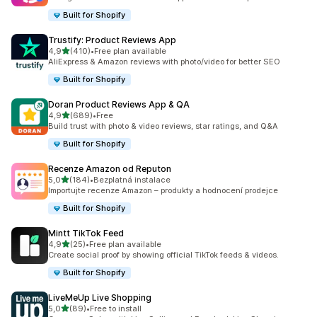
Built for Shopify
Trustify: Product Reviews App
z 5 hvězd
4,9
(410)
•
Free plan available
Celkový počet recenzí: 410
AliExpress & Amazon reviews with photo/video for better SEO
Built for Shopify
Doran Product Reviews App & QA
z 5 hvězd
4,9
(689)
•
Free
Celkový počet recenzí: 689
Build trust with photo & video reviews, star ratings, and Q&A
Built for Shopify
Recenze Amazon od Reputon
z 5 hvězd
5,0
(184)
•
Bezplatná instalace
Celkový počet recenzí: 184
Importujte recenze Amazon – produkty a hodnocení prodejce
Built for Shopify
Mintt TikTok Feed
z 5 hvězd
4,9
(25)
•
Free plan available
Celkový počet recenzí: 25
Create social proof by showing official TikTok feeds & videos.
Built for Shopify
LiveMeUp Live Shopping
z 5 hvězd
5,0
(89)
•
Free to install
Celkový počet recenzí: 89