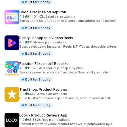
Built for Shopify
Google recenze od Reputon
z 5 hvězd
4,9
(1 401)
•
Zkušební verze zdarma
Celkový počet recenzí: 1401
Zobrazujte a sbírejte recenze Google, odpovídejte na ně pomocí
Built for Shopify
Reelfy‑ Shoppable Videos Reels
z 5 hvězd
4,8
(216)
•
Free plan available
Celkový počet recenzí: 216
Boost sales using Instagram Reels & TikTok as shoppable videos
Built for Shopify
Reputon Zákaznické Recenze
z 5 hvězd
4,9
(1 075)
•
K dispozici je bezplatný plán
Celkový počet recenzí: 1075
Získejte pravé recenze na Trustpilot a Google díky e-mailům
Built for Shopify
TrustShop: Product Reviews
z 5 hvězd
4,9
(334)
•
Free plan available
Celkový počet recenzí: 334
Build trust with review app, testimonial, store reviews import
Built for Shopify
Loox ‑ Product Reviews App
z 5 hvězd
4,9
(8 882)
•
Free plan available
Celkový počet recenzí: 8882
Convert more with visual product reviews, superpowered by AI