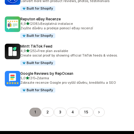
Convert more with product reviews, photos, testimonials
Built for Shopify
Reputon eBay Recenze
z 5 hvězd
4,9
(208)
•
Bezplatná instalace
Celkový počet recenzí: 208
Zvyšte důvěru a prodeje pomocí eBay recenzí
Built for Shopify
Mintt TikTok Feed
z 5 hvězd
4,9
(25)
•
Free plan available
Celkový počet recenzí: 25
Create social proof by showing official TikTok feeds & videos.
Built for Shopify
Google Reviews by RepOcean
z 5 hvězd
5,0
(31)
•
Zdarma
Celkový počet recenzí: 31
Zobrazte recenze Google pro vyšší důvěru, kredibilitu a SEO
Built for Shopify
1
2
3
4
15