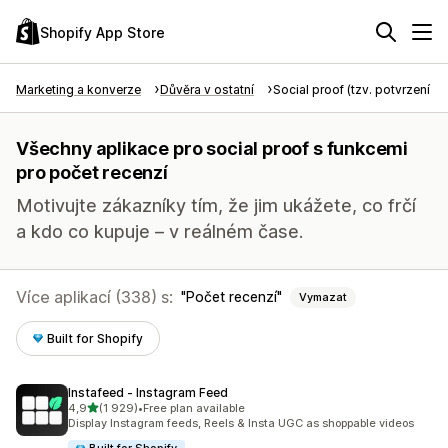
Shopify App Store
Marketing a konverze
Důvěra v ostatní
Social proof (tzv. potvrzení tře
Všechny aplikace pro social proof s funkcemi
pro počet recenzí
Motivujte zákazníky tím, že jim ukážete, co frčí
a kdo co kupuje – v reálném čase.
Více aplikací (338) s:
Počet recenzí
Vymazat
Built for Shopify
Instafeed ‑ Instagram Feed
z 5 hvězd
4,9
(1 929)
•
Free plan available
Celkový počet recenzí: 1929
Display Instagram feeds, Reels & Insta UGC as shoppable videos