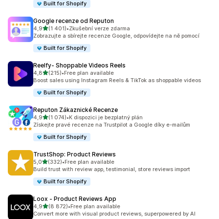
Built for Shopify
Google recenze od Reputon
z 5 hvězd
4,9
(1 401)
•
Zkušební verze zdarma
Celkový počet recenzí: 1401
Zobrazujte a sbírejte recenze Google, odpovídejte na ně pomocí
Built for Shopify
Reelfy‑ Shoppable Videos Reels
z 5 hvězd
4,8
(215)
•
Free plan available
Celkový počet recenzí: 215
Boost sales using Instagram Reels & TikTok as shoppable videos
Built for Shopify
Reputon Zákaznické Recenze
z 5 hvězd
4,9
(1 074)
•
K dispozici je bezplatný plán
Celkový počet recenzí: 1074
Získejte pravé recenze na Trustpilot a Google díky e-mailům
Built for Shopify
TrustShop: Product Reviews
z 5 hvězd
5,0
(332)
•
Free plan available
Celkový počet recenzí: 332
Build trust with review app, testimonial, store reviews import
Built for Shopify
Loox ‑ Product Reviews App
z 5 hvězd
4,9
(8 872)
•
Free plan available
Celkový počet recenzí: 8872
Convert more with visual product reviews, superpowered by AI