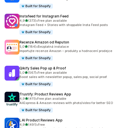
Built for Shopify
Instafeed for Instagram Feed
z 5 hvězd
4,9
(373)
•
Free plan available
Celkový počet recenzí: 373
Instagram Feed + Stories with shoppable Insta Feed posts
Built for Shopify
Recenze Amazon od Reputon
z 5 hvězd
5,0
(184)
•
Bezplatná instalace
Celkový počet recenzí: 184
Importujte recenze Amazon – produkty a hodnocení prodejce
Built for Shopify
Qikify Sales Pop up & Proof
z 5 hvězd
5,0
(567)
•
Free plan available
Celkový počet recenzí: 567
Boost sales with newsletter popup, sales pop, social proof.
Built for Shopify
Trustify: Product Reviews App
z 5 hvězd
4,9
(411)
•
Free plan available
Celkový počet recenzí: 411
AliExpress & Amazon reviews with photo/video for better SEO
Built for Shopify
LAI Product Reviews App
z 5 hvězd
4,9
(491)
•
Free
Celkový počet recenzí: 491