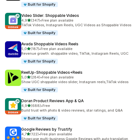
Built for Shopify
Video Slider: Shoppable Videos
z 5 hvězd
4,9
(347)
•
Free plan available
Celkový počet recenzí: 347
TikTok Videos, Instagram Reels, UGC Videos as Shoppable Videos
Built for Shopify
Avada Shoppable Videos Reels
z 5 hvězd
5,0
(187)
•
Free plan available
Celkový počet recenzí: 187
Revenue growth: shoppable video, TikTok, Instagram Reels, UGC
Built for Shopify
ReelUp‑Shoppable Videos+Reels
z 5 hvězd
5,0
(284)
•
Free plan available
Celkový počet recenzí: 284
Show UGC shoppable video slider, Instagram reels,TikTok videos
Built for Shopify
Doran Product Reviews App & QA
z 5 hvězd
4,9
(688)
•
Free
Celkový počet recenzí: 688
Build trust with photo & video reviews, star ratings, and Q&A
Built for Shopify
Google Reviews by Trustify
z 5 hvězd
4,7
(122)
•
Free plan available
Celkový počet recenzí: 122
Showcase multi-business Google Reviews with auto translation