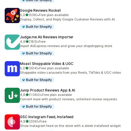
Built for Shopify
Google Reviews Rocket
z 5 hvězd
5,0
(538)
•
Free plan available
Celkový počet recenzí: 538
Display, Collect, and Reply Google Customer Reviews with AI.
Built for Shopify
Judge.me Ali Reviews Importer
z 5 hvězd
4,9
(183)
•
Free
Celkový počet recenzí: 183
Import AliExpress reviews and grow your dropshipping store
Built for Shopify
Moast Shoppable Video & UGC
z 5 hvězd
5,0
(304)
•
Free plan available
Celkový počet recenzí: 304
Shoppable video carousels from your Reels, TikToks & UGC video
Built for Shopify
Junip Product Reviews App & AI
z 5 hvězd
4,8
(1 080)
•
Free plan available
Celkový počet recenzí: 1080
Convert more with product reviews, unlimited review requests
Built for Shopify
GSC Instagram Feed, Instafeed
z 5 hvězd
4,9
(206)
•
Free
Celkový počet recenzí: 206
Show Instagram feed on the store with a sleek instafeed widget