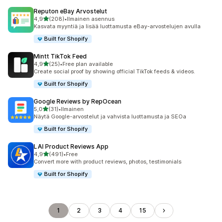
Reputon eBay Arvostelut
/ 5 tähteä
4,9
(208)
•
Ilmainen asennus
208 arvostelua yhteensä
Kasvata myyntiä ja lisää luottamusta eBay-arvostelujen avulla
Built for Shopify
Mintt TikTok Feed
/ 5 tähteä
4,9
(25)
•
Free plan available
25 arvostelua yhteensä
Create social proof by showing official TikTok feeds & videos.
Built for Shopify
Google Reviews by RepOcean
/ 5 tähteä
5,0
(31)
•
Ilmainen
31 arvostelua yhteensä
Näytä Google-arvostelut ja vahvista luottamusta ja SEOa
Built for Shopify
LAI Product Reviews App
/ 5 tähteä
4,9
(491)
•
Free
491 arvostelua yhteensä
Convert more with product reviews, photos, testimonials
Built for Shopify
1
2
3
4
15