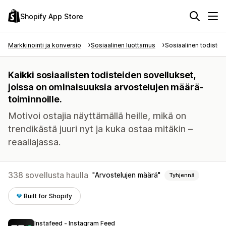
Shopify App Store
Markkinointi ja konversio
Sosiaalinen luottamus
Sosiaalinen todiste
Kaikki sosiaalisten todisteiden sovellukset,
joissa on ominaisuuksia arvostelujen määrä-
toiminnoille.
Motivoi ostajia näyttämällä heille, mikä on
trendikästä juuri nyt ja kuka ostaa mitäkin –
reaaliajassa.
338 sovellusta haulla
Arvostelujen määrä
Tyhjennä
Built for Shopify
Instafeed ‑ Instagram Feed