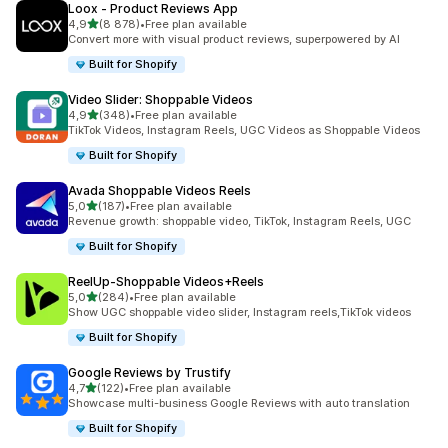
Loox ‑ Product Reviews App
/ 5 tähteä
4,9
(8 878)
•
Free plan available
8878 arvostelua yhteensä
Convert more with visual product reviews, superpowered by AI
Built for Shopify
Video Slider: Shoppable Videos
/ 5 tähteä
4,9
(348)
•
Free plan available
348 arvostelua yhteensä
TikTok Videos, Instagram Reels, UGC Videos as Shoppable Videos
Built for Shopify
Avada Shoppable Videos Reels
/ 5 tähteä
5,0
(187)
•
Free plan available
187 arvostelua yhteensä
Revenue growth: shoppable video, TikTok, Instagram Reels, UGC
Built for Shopify
ReelUp‑Shoppable Videos+Reels
/ 5 tähteä
5,0
(284)
•
Free plan available
284 arvostelua yhteensä
Show UGC shoppable video slider, Instagram reels,TikTok videos
Built for Shopify
Google Reviews by Trustify
/ 5 tähteä
4,7
(122)
•
Free plan available
122 arvostelua yhteensä
Showcase multi-business Google Reviews with auto translation
Built for Shopify