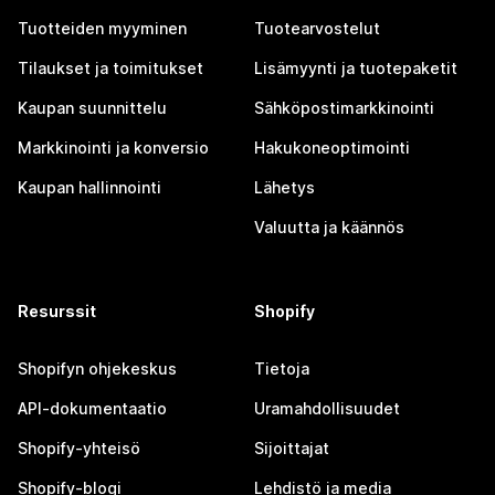
Tuotteiden myyminen
Tuotearvostelut
Tilaukset ja toimitukset
Lisämyynti ja tuotepaketit
Kaupan suunnittelu
Sähköpostimarkkinointi
Markkinointi ja konversio
Hakukoneoptimointi
Kaupan hallinnointi
Lähetys
Valuutta ja käännös
Resurssit
Shopify
Shopifyn ohjekeskus
Tietoja
API-dokumentaatio
Uramahdollisuudet
Shopify-yhteisö
Sijoittajat
Shopify-blogi
Lehdistö ja media