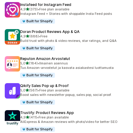
Instafeed for Instagram Feed
/ 5 tähteä
4,9
(373)
•
Free plan available
373 arvostelua yhteensä
Instagram Feed + Stories with shoppable Insta Feed posts
Built for Shopify
Doran Product Reviews App & QA
/ 5 tähteä
4,9
(688)
•
Free
688 arvostelua yhteensä
Build trust with photo & video reviews, star ratings, and Q&A
Built for Shopify
Reputon Amazon Arvostelut
/ 5 tähteä
5,0
(184)
•
Ilmainen asennus
184 arvostelua yhteensä
Tuo Amazon-arvostelut ja kasvata asiakastesi luottamusta
Built for Shopify
Qikify Sales Pop up & Proof
/ 5 tähteä
5,0
(567)
•
Free plan available
567 arvostelua yhteensä
Boost sales with newsletter popup, sales pop, social proof.
Built for Shopify
Trustify: Product Reviews App
/ 5 tähteä
4,9
(411)
•
Free plan available
411 arvostelua yhteensä
AliExpress & Amazon reviews with photo/video for better SEO
Built for Shopify