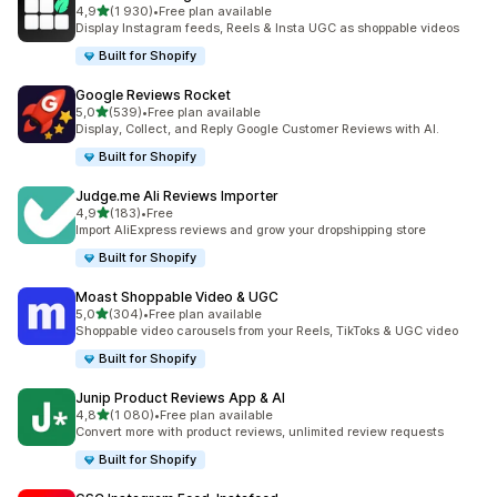
/ 5 tähteä
4,9
(1 930)
•
Free plan available
1930 arvostelua yhteensä
Display Instagram feeds, Reels & Insta UGC as shoppable videos
Built for Shopify
Google Reviews Rocket
/ 5 tähteä
5,0
(539)
•
Free plan available
539 arvostelua yhteensä
Display, Collect, and Reply Google Customer Reviews with AI.
Built for Shopify
Judge.me Ali Reviews Importer
/ 5 tähteä
4,9
(183)
•
Free
183 arvostelua yhteensä
Import AliExpress reviews and grow your dropshipping store
Built for Shopify
Moast Shoppable Video & UGC
/ 5 tähteä
5,0
(304)
•
Free plan available
304 arvostelua yhteensä
Shoppable video carousels from your Reels, TikToks & UGC video
Built for Shopify
Junip Product Reviews App & AI
/ 5 tähteä
4,8
(1 080)
•
Free plan available
1080 arvostelua yhteensä
Convert more with product reviews, unlimited review requests
Built for Shopify