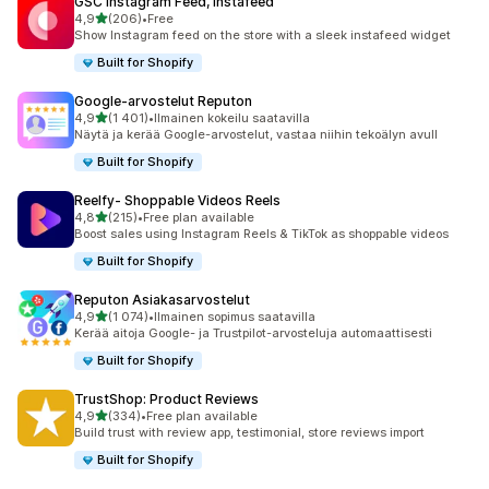
GSC Instagram Feed, Instafeed
/ 5 tähteä
4,9
(206)
•
Free
206 arvostelua yhteensä
Show Instagram feed on the store with a sleek instafeed widget
Built for Shopify
Google‑arvostelut Reputon
/ 5 tähteä
4,9
(1 401)
•
Ilmainen kokeilu saatavilla
1401 arvostelua yhteensä
Näytä ja kerää Google-arvostelut, vastaa niihin tekoälyn avull
Built for Shopify
Reelfy‑ Shoppable Videos Reels
/ 5 tähteä
4,8
(215)
•
Free plan available
215 arvostelua yhteensä
Boost sales using Instagram Reels & TikTok as shoppable videos
Built for Shopify
Reputon Asiakasarvostelut
/ 5 tähteä
4,9
(1 074)
•
Ilmainen sopimus saatavilla
1074 arvostelua yhteensä
Kerää aitoja Google- ja Trustpilot-arvosteluja automaattisesti
Built for Shopify
TrustShop: Product Reviews
/ 5 tähteä
4,9
(334)
•
Free plan available
334 arvostelua yhteensä
Build trust with review app, testimonial, store reviews import
Built for Shopify