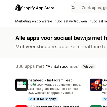
Shopify App Store
Marketing en conversie
Sociaal vertrouwen
Sociaal b
Alle apps voor sociaal bewijs met f
Motiveer shoppers door ze in real time te 
338 apps met
Aantal recensies
Wissen
Instafeed ‑ Instagram Feed
Go
van 5 sterren
4,9
(1.934)
•
Gratis abonnement beschikbaar
5,0
1934 recensies in totaal
540
Geef Instagram-feeds, Reels en Insta-
Goo
UGC weer als shoppable video's
ver
Built for Shopify
GSC Instagram Feed, Instafeed
Ju