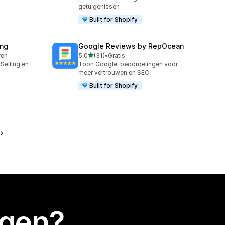
getuigenissen
Built for Shopify
ing
Google Reviews by RepOcean
van 5 sterren
ren
5,0
(31)
•
Gratis
31 recensies in totaal
Selling en
Toon Google-beoordelingen voor
meer vertrouwen en SEO
Built for Shopify
egen?