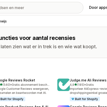
Door apps
ewijs
uncties voor aantal recensies
laten zien wat er in trek is en wie wat koopt.
ogle Reviews Rocket
Judge.me Ali Reviews
van 5 sterren
van 5 sterren
(540)
•
Gratis abonnement beschikbaar
4,9
(185)
•
Gratis
 recensies in totaal
185 recensies in totaal
gle Customer Reviews weergeven,
Importeer AliExpress-revie
zamelen en beantwoorden met AI.
dropshippingwinkel groei
Built for Shopify
Built for Shopify
nip Product Reviews App & AI
Google Reviews Beoo