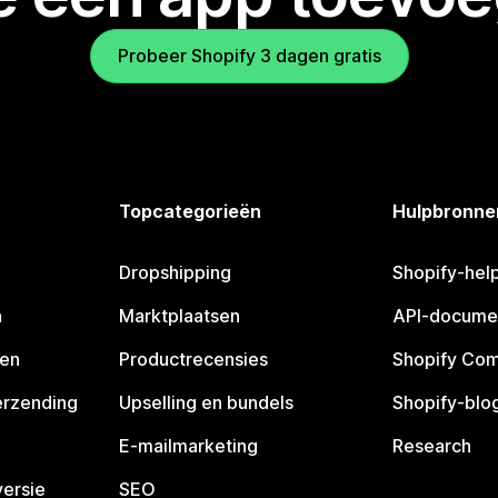
Probeer Shopify 3 dagen gratis
Topcategorieën
Hulpbronne
Dropshipping
Shopify-hel
n
Marktplaatsen
API-docume
pen
Productrecensies
Shopify Co
erzending
Upselling en bundels
Shopify-blo
E-mailmarketing
Research
ersie
SEO