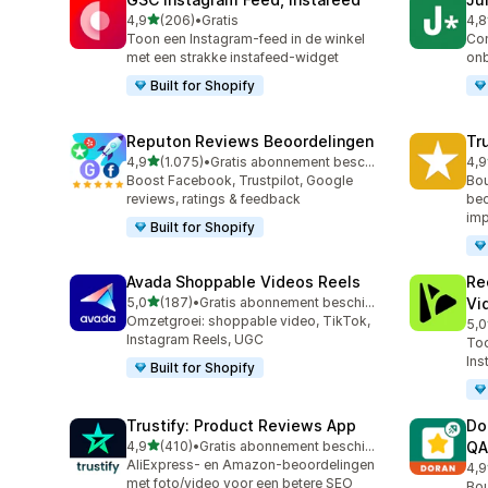
van 5 sterren
4,9
(206)
•
Gratis
4,8
206 recensies in totaal
108
Toon een Instagram-feed in de winkel
Con
met een strakke instafeed-widget
onb
Built for Shopify
Reputon Reviews Beoordelingen
Tr
van 5 sterren
4,9
(1.075)
•
Gratis abonnement beschikbaar
4,9
1075 recensies in totaal
334
Boost Facebook, Trustpilot, Google
Bou
reviews, ratings & feedback
beo
imp
Built for Shopify
Avada Shoppable Videos Reels
Re
van 5 sterren
5,0
(187)
•
Gratis abonnement beschikbaar
Vi
187 recensies in totaal
Omzetgroei: shoppable video, TikTok,
5,0
284
Instagram Reels, UGC
Too
Ins
Built for Shopify
Trustify: Product Reviews App
Do
van 5 sterren
4,9
(410)
•
Gratis abonnement beschikbaar
QA
410 recensies in totaal
AliExpress- en Amazon-beoordelingen
4,9
689
met foto/video voor een betere SEO
Bou