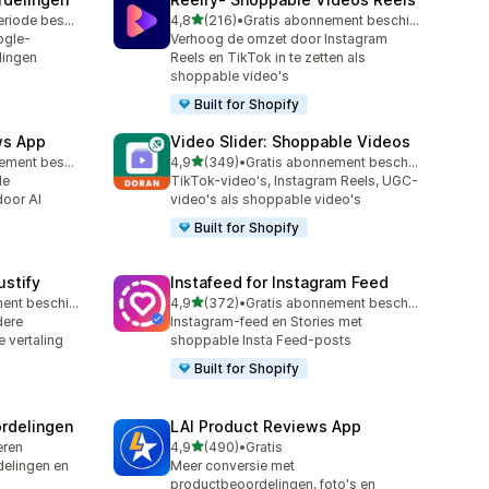
van 5 sterren
Gratis proefperiode beschikbaar
4,8
(216)
•
Gratis abonnement beschikbaar
216 recensies in totaal
ogle-
Verhoog de omzet door Instagram
lingen
Reels en TikTok in te zetten als
shoppable video's
Built for Shopify
ws App
Video Slider: Shoppable Videos
van 5 sterren
Gratis abonnement beschikbaar
4,9
(349)
•
Gratis abonnement beschikbaar
349 recensies in totaal
le
TikTok-video's, Instagram Reels, UGC-
door AI
video's als shoppable video's
Built for Shopify
stify
Instafeed for Instagram Feed
van 5 sterren
Gratis abonnement beschikbaar
4,9
(372)
•
Gratis abonnement beschikbaar
372 recensies in totaal
dere
Instagram-feed en Stories met
 vertaling
shoppable Insta Feed-posts
Built for Shopify
rdelingen
LAI Product Reviews App
van 5 sterren
leren
4,9
(490)
•
Gratis
490 recensies in totaal
elingen en
Meer conversie met
productbeoordelingen, foto's en