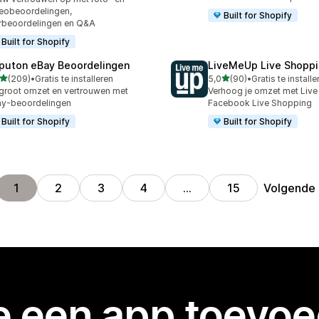
eobeoordelingen,
Built for Shopify
rbeoordelingen en Q&A
Built for Shopify
puton eBay Beoordelingen
LiveMeUp Live Shopp
van 5 sterren
van 5 sterren
(209)
•
Gratis te installeren
5,0
(90)
•
Gratis te installe
 recensies in totaal
90 recensies in totaal
groot omzet en vertrouwen met
Verhoog je omzet met Live 
y-beoordelingen
Facebook Live Shopping
Built for Shopify
Built for Shopify
Volgende
1
2
3
4
…
15
je een app toevo