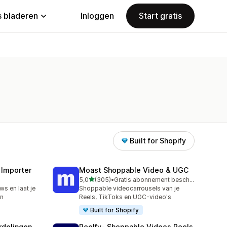
 bladeren
Inloggen
Start gratis
Built for Shopify
 Importer
Moast Shoppable Video & UGC
van 5 sterren
5,0
(305)
•
Gratis abonnement beschikbaar
305 recensies in totaal
ws en laat je
Shoppable videocarrousels van je
en
Reels, TikToks en UGC-video's
Built for Shopify
rdelingen
Reelfy‑ Shoppable Videos Reels