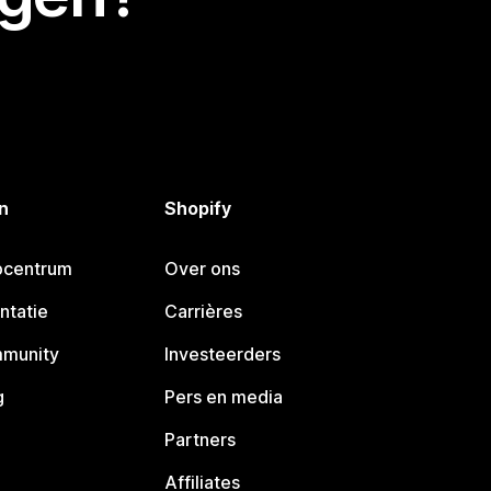
n
Shopify
pcentrum
Over ons
ntatie
Carrières
mmunity
Investeerders
g
Pers en media
Partners
Affiliates