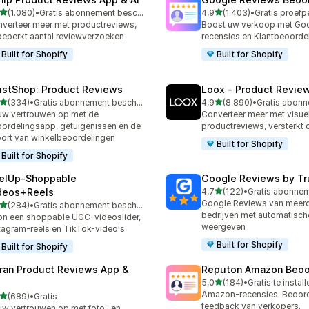
van 5 sterren
van 5 sterren
(1.080)
•
Gratis abonnement beschikbaar
4,9
(1.403)
•
0 recensies in totaal
1403 recensies in totaal
verteer meer met productreviews,
Boost uw verkoop met Go
eperkt aantal reviewverzoeken
recensies en Klantbeoorde
Built for Shopify
Built for Shopify
ustShop: Product Reviews
Loox ‑ Product Revie
van 5 sterren
van 5 sterren
(334)
•
Gratis abonnement beschikbaar
4,9
(8.890)
•
 recensies in totaal
8890 recensies in totaal
w vertrouwen op met de
Converteer meer met visue
ordelingsapp, getuigenissen en de
productreviews, versterkt 
ort van winkelbeoordelingen
Built for Shopify
Built for Shopify
elUp‑Shoppable
Google Reviews by Tru
van 5 sterren
deos+Reels
4,7
(122)
•
122 recensies in totaal
Google Reviews van meer
van 5 sterren
(284)
•
Gratis abonnement beschikbaar
 recensies in totaal
bedrijven met automatische
n een shoppable UGC-videoslider,
weergeven
tagram-reels en TikTok-video's
Built for Shopify
Built for Shopify
ran Product Reviews App &
Reputon Amazon Beoo
van 5 sterren
5,0
(184)
•
Gratis te instal
184 recensies in totaal
Amazon-recensies. Beoord
van 5 sterren
(689)
•
Gratis
 recensies in totaal
feedback van verkopers.
w vertrouwen op met foto- en