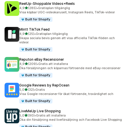
ReelUp‑Shoppable Videos+Reels
av 5 stjärnor
4,9
(285)
•
Gratisplan tillgänglig
285 recensioner totalt
Visa köpbar UGC-videokarusell, Instagram Reels, TikTok-videor
Built for Shopify
Mintt TikTok Feed
av 5 stjärnor
4,9
(25)
•
Gratisplan tillgänglig
25 recensioner totalt
Skapa sociala bevis genom att visa officiella TikTok-flöden och
videor.
Built for Shopify
Reputon eBay Recensioner
av 5 stjärnor
4,9
(209)
•
Gratis att installera
209 recensioner totalt
Öka försäljningen och köparnas förtroende med eBay-recensioner
Built for Shopify
Google Reviews by RepOcean
av 5 stjärnor
5,0
(32)
•
Gratis
32 recensioner totalt
Visa Google-recensioner för ökat förtroende, trovärdighet och
Built for Shopify
LiveMeUp Live Shopping
av 5 stjärnor
5,0
(90)
•
Gratis att installera
90 recensioner totalt
Öka din försäljning med liveförsäljning och Facebook Live Shopping
Built for Shopify