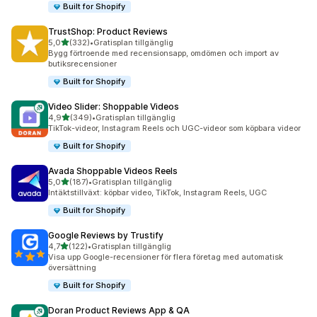
Built for Shopify
TrustShop: Product Reviews
av 5 stjärnor
5,0
(332)
•
Gratisplan tillgänglig
332 recensioner totalt
Bygg förtroende med recensionsapp, omdömen och import av
butiksrecensioner
Built for Shopify
Video Slider: Shoppable Videos
av 5 stjärnor
4,9
(349)
•
Gratisplan tillgänglig
349 recensioner totalt
TikTok-videor, Instagram Reels och UGC-videor som köpbara videor
Built for Shopify
Avada Shoppable Videos Reels
av 5 stjärnor
5,0
(187)
•
Gratisplan tillgänglig
187 recensioner totalt
Intäktstillväxt: köpbar video, TikTok, Instagram Reels, UGC
Built for Shopify
Google Reviews by Trustify
av 5 stjärnor
4,7
(122)
•
Gratisplan tillgänglig
122 recensioner totalt
Visa upp Google-recensioner för flera företag med automatisk
översättning
Built for Shopify
Doran Product Reviews App & QA