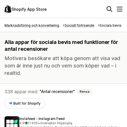
Shopify App Store
Marknadsföring och konvertering
Socialt förtroende
Sociala bevis
Alla appar för sociala bevis med funktioner för
antal recensioner
Motivera besökare att köpa genom att visa vad
som är inne just nu och vem som köper vad – i
realtid.
338 appar med
Antal recensioner
Rensa
Built for Shopify
Instafeed ‑ Instagram Feed
av 5 stjärnor
4,9
(1 935)
•
Gratisplan tillgänglig
1935 recensioner totalt