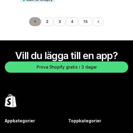
1
2
3
4
15
Vill du lägga till en app?
Prova Shopify gratis i 3 dagar
Appkategorier
Toppkategorier