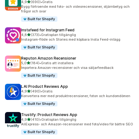
av 5 stjärnor
4,9
(690)
•
Gratis
690 recensioner totalt
Bygg förtroende med foto- och videorecensioner, stjärnbetyg och
frågor och svar
Built for Shopify
Instafeed for Instagram Feed
av 5 stjärnor
4,8
(373)
•
Gratisplan tillgänglig
373 recensioner totalt
Instagram-flöde och Stories med köpbara Insta Feed-inlägg
Built for Shopify
Reputon Amazon Recensioner
av 5 stjärnor
5,0
(184)
•
Gratis att installera
184 recensioner totalt
Importera Amazon-recensioner och visa säljarfeedback
Built for Shopify
LAI Product Reviews App
av 5 stjärnor
4,9
(490)
•
Gratis
490 recensioner totalt
Konvertera mer med produktrecensioner, foton och kundomdömen
Built for Shopify
Trustify: Product Reviews App
av 5 stjärnor
4,9
(410)
•
Gratisplan tillgänglig
410 recensioner totalt
AliExpress- och Amazon-recensioner med foto/video för bättre SEO
Built for Shopify