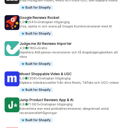
Visa Instagram-flöden, Reels och Insta-UGC som köpbara videor
Built for Shopify
Google Reviews Rocket
av 5 stjärnor
5,0
(541)
•
Gratisplan tillgänglig
541 recensioner totalt
Visa, samla in och svara på Google Kundrecensioner med AI.
Built for Shopify
Judge.me Ali Reviews Importer
av 5 stjärnor
4,9
(185)
•
Gratis
185 recensioner totalt
Importera AliExpress-recensioner och få dropshippingbutiken att
växa
Built for Shopify
Moast Shoppable Video & UGC
av 5 stjärnor
5,0
(306)
•
Gratisplan tillgänglig
306 recensioner totalt
Köpbara videokaruseller från dina Reels, TikToks och UGC-videor
Built for Shopify
Junip Product Reviews App & AI
av 5 stjärnor
4,8
(1 081)
•
Gratisplan tillgänglig
1081 recensioner totalt
Konvertera mer med produktrecensioner, obegränsat antal
recensionsförfrågningar
Built for Shopify