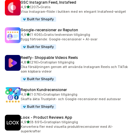
GSC Instagram Feed, Instafeed
av 5 stjärnor
4,9
(207)
•
Gratis
207 recensioner totalt
Visa Instagram-flöde i butiken med en elegant Instafeed-widget
Built for Shopify
Google‑recensioner av Reputon
av 5 stjärnor
4,9
(1 406)
•
Gratis testversion tillgänglig
1406 recensioner totalt
Bygg förtroende: Google-recensioner + AI-svar
Built for Shopify
Reelfy‑ Shoppable Videos Reels
av 5 stjärnor
4,8
(216)
•
Gratisplan tillgänglig
216 recensioner totalt
Öka försäljningen genom att använda Instagram Reels och TikTok
som köpbara videor
Built for Shopify
Reputon Kundrecensioner
av 5 stjärnor
4,9
(1 076)
•
Gratisplan tillgänglig
1076 recensioner totalt
Skaffa äkta Trustpilot- och Google-recensioner med autosvar
Built for Shopify
Loox ‑ Product Reviews App
av 5 stjärnor
4,9
(8 891)
•
Gratisplan tillgänglig
8891 recensioner totalt
Konvertera fler med visuella produktrecensioner med AI-
superkrafter