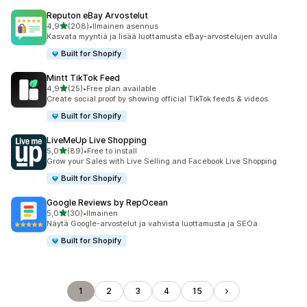
Reputon eBay Arvostelut
/ 5 tähteä
4,9
(208)
•
Ilmainen asennus
208 arvostelua yhteensä
Kasvata myyntiä ja lisää luottamusta eBay-arvostelujen avulla
Built for Shopify
Mintt TikTok Feed
/ 5 tähteä
4,9
(25)
•
Free plan available
25 arvostelua yhteensä
Create social proof by showing official TikTok feeds & videos.
Built for Shopify
LiveMeUp Live Shopping
/ 5 tähteä
5,0
(89)
•
Free to install
89 arvostelua yhteensä
Grow your Sales with Live Selling and Facebook Live Shopping
Built for Shopify
Google Reviews by RepOcean
/ 5 tähteä
5,0
(30)
•
Ilmainen
30 arvostelua yhteensä
Näytä Google-arvostelut ja vahvista luottamusta ja SEOa
Built for Shopify
1
2
3
4
15