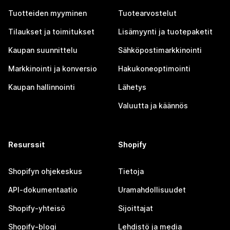
Tuotteiden myyminen
Tuotearvostelut
Tilaukset ja toimitukset
Lisämyynti ja tuotepaketit
Kaupan suunnittelu
Sähköpostimarkkinointi
Markkinointi ja konversio
Hakukoneoptimointi
Kaupan hallinnointi
Lähetys
Valuutta ja käännös
Resurssit
Shopify
Shopifyn ohjekeskus
Tietoja
API-dokumentaatio
Uramahdollisuudet
Shopify-yhteisö
Sijoittajat
Shopify-blogi
Lehdistö ja media