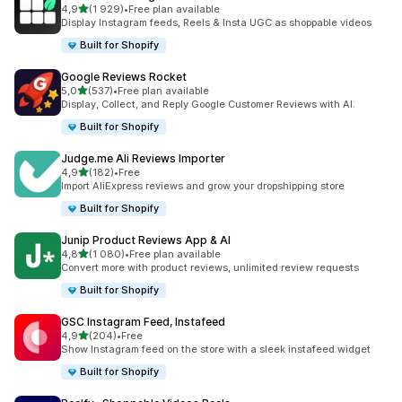
/ 5 tähteä
4,9
(1 929)
•
Free plan available
1929 arvostelua yhteensä
Display Instagram feeds, Reels & Insta UGC as shoppable videos
Built for Shopify
Google Reviews Rocket
/ 5 tähteä
5,0
(537)
•
Free plan available
537 arvostelua yhteensä
Display, Collect, and Reply Google Customer Reviews with AI.
Built for Shopify
Judge.me Ali Reviews Importer
/ 5 tähteä
4,9
(182)
•
Free
182 arvostelua yhteensä
Import AliExpress reviews and grow your dropshipping store
Built for Shopify
Junip Product Reviews App & AI
/ 5 tähteä
4,8
(1 080)
•
Free plan available
1080 arvostelua yhteensä
Convert more with product reviews, unlimited review requests
Built for Shopify
GSC Instagram Feed, Instafeed
/ 5 tähteä
4,9
(204)
•
Free
204 arvostelua yhteensä
Show Instagram feed on the store with a sleek instafeed widget
Built for Shopify