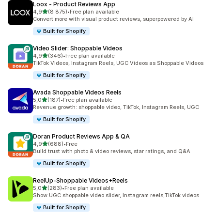
Loox ‑ Product Reviews App
/ 5 tähteä
4,9
(8 875)
•
Free plan available
8875 arvostelua yhteensä
Convert more with visual product reviews, superpowered by AI
Built for Shopify
Video Slider: Shoppable Videos
/ 5 tähteä
4,9
(346)
•
Free plan available
346 arvostelua yhteensä
TikTok Videos, Instagram Reels, UGC Videos as Shoppable Videos
Built for Shopify
Avada Shoppable Videos Reels
/ 5 tähteä
5,0
(187)
•
Free plan available
187 arvostelua yhteensä
Revenue growth: shoppable video, TikTok, Instagram Reels, UGC
Built for Shopify
Doran Product Reviews App & QA
/ 5 tähteä
4,9
(688)
•
Free
688 arvostelua yhteensä
Build trust with photo & video reviews, star ratings, and Q&A
Built for Shopify
ReelUp‑Shoppable Videos+Reels
/ 5 tähteä
5,0
(283)
•
Free plan available
283 arvostelua yhteensä
Show UGC shoppable video slider, Instagram reels,TikTok videos
Built for Shopify