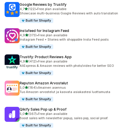
Google Reviews by Trustify
/ 5 tähteä
4,7
(122)
•
Free plan available
122 arvostelua yhteensä
Showcase multi-business Google Reviews with auto translation
Built for Shopify
Instafeed for Instagram Feed
/ 5 tähteä
4,9
(373)
•
Free plan available
373 arvostelua yhteensä
Instagram Feed + Stories with shoppable Insta Feed posts
Built for Shopify
Trustify: Product Reviews App
/ 5 tähteä
4,9
(412)
•
Free plan available
412 arvostelua yhteensä
AliExpress & Amazon reviews with photo/video for better SEO
Built for Shopify
Reputon Amazon Arvostelut
/ 5 tähteä
5,0
(184)
•
Ilmainen asennus
184 arvostelua yhteensä
Tuo Amazon-arvostelut ja kasvata asiakastesi luottamusta
Built for Shopify
Qikify Sales Pop up & Proof
/ 5 tähteä
5,0
(567)
•
Free plan available
567 arvostelua yhteensä
Boost sales with newsletter popup, sales pop, social proof.
Built for Shopify