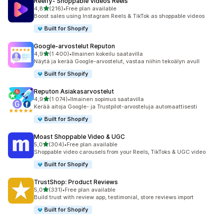
Reelfy‑ Shoppable Videos Reels
/ 5 tähteä
4,8
(216)
•
Free plan available
216 arvostelua yhteensä
Boost sales using Instagram Reels & TikTok as shoppable videos
Built for Shopify
Google‑arvostelut Reputon
/ 5 tähteä
4,9
(1 400)
•
Ilmainen kokeilu saatavilla
1400 arvostelua yhteensä
Näytä ja kerää Google-arvostelut, vastaa niihin tekoälyn avull
Built for Shopify
Reputon Asiakasarvostelut
/ 5 tähteä
4,9
(1 074)
•
Ilmainen sopimus saatavilla
1074 arvostelua yhteensä
Kerää aitoja Google- ja Trustpilot-arvosteluja automaattisesti
Built for Shopify
Moast Shoppable Video & UGC
/ 5 tähteä
5,0
(304)
•
Free plan available
304 arvostelua yhteensä
Shoppable video carousels from your Reels, TikToks & UGC video
Built for Shopify
TrustShop: Product Reviews
/ 5 tähteä
5,0
(331)
•
Free plan available
331 arvostelua yhteensä
Build trust with review app, testimonial, store reviews import
Built for Shopify