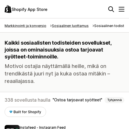
Shopify App Store
Markkinointi ja konversio
Sosiaalinen luottamus
Sosiaalinen todiste
Kaikki sosiaalisten todisteiden sovellukset,
joissa on ominaisuuksia ostoa tarjoavat
syötteet-toiminnoille.
Motivoi ostajia näyttämällä heille, mikä on
trendikästä juuri nyt ja kuka ostaa mitäkin –
reaaliajassa.
338 sovellusta haulla
Ostoa tarjoavat syötteet
Tyhjennä
Built for Shopify
Instafeed ‑ Instagram Feed