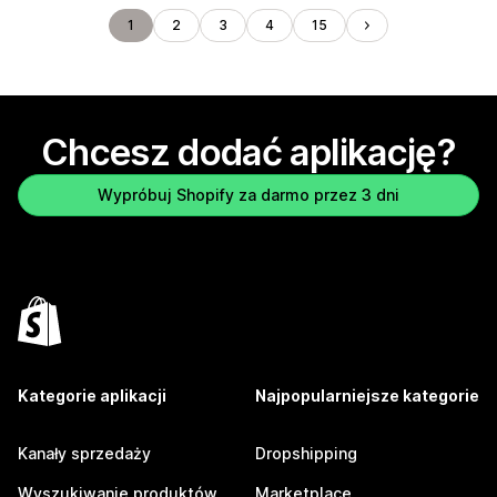
1
2
3
4
15
Chcesz dodać aplikację?
Wypróbuj Shopify za darmo przez 3 dni
Kategorie aplikacji
Najpopularniejsze kategorie
Kanały sprzedaży
Dropshipping
Wyszukiwanie produktów
Marketplace