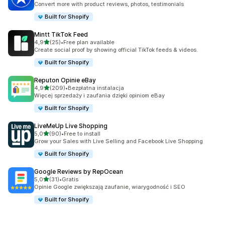
Convert more with product reviews, photos, testimonials
Built for Shopify
Mintt TikTok Feed
na 5 gwiazdek
4,9
(25)
•
Free plan available
Łączna liczba recenzji: 25
Create social proof by showing official TikTok feeds & videos.
Built for Shopify
Reputon Opinie eBay
na 5 gwiazdek
4,9
(209)
•
Bezpłatna instalacja
Łączna liczba recenzji: 209
Więcej sprzedaży i zaufania dzięki opiniom eBay
Built for Shopify
LiveMeUp Live Shopping
na 5 gwiazdek
5,0
(90)
•
Free to install
Łączna liczba recenzji: 90
Grow your Sales with Live Selling and Facebook Live Shopping
Built for Shopify
Google Reviews by RepOcean
na 5 gwiazdek
5,0
(31)
•
Gratis
Łączna liczba recenzji: 31
Opinie Google zwiększają zaufanie, wiarygodność i SEO
Built for Shopify