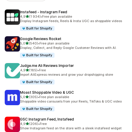
Instafeed ‑ Instagram Feed
na 5 gwiazdek
4,9
(1 934)
•
Free plan available
Łączna liczba recenzji: 1934
Display Instagram feeds, Reels & Insta UGC as shoppable videos
Built for Shopify
Google Reviews Rocket
na 5 gwiazdek
5,0
(540)
•
Free plan available
Łączna liczba recenzji: 540
Display, Collect, and Reply Google Customer Reviews with AI.
Built for Shopify
Judge.me Ali Reviews Importer
na 5 gwiazdek
4,9
(185)
•
Free
Łączna liczba recenzji: 185
Import AliExpress reviews and grow your dropshipping store
Built for Shopify
Moast Shoppable Video & UGC
na 5 gwiazdek
5,0
(305)
•
Free plan available
Łączna liczba recenzji: 305
Shoppable video carousels from your Reels, TikToks & UGC video
Built for Shopify
GSC Instagram Feed, Instafeed
na 5 gwiazdek
4,9
(206)
•
Free
Łączna liczba recenzji: 206
Show Instagram feed on the store with a sleek instafeed widget