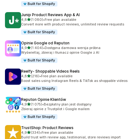
Built for Shopify
Junip Product Reviews App & AI
na 5 gwiazdek
4,8
(1 080)
•
Free plan available
Łączna liczba recenzji: 1080
Convert more with product reviews, unlimited review requests
Built for Shopify
Opinie Google od Reputon
na 5 gwiazdek
4,9
(1 404)
•
Dostępna darmowa wersja próbna
Łączna liczba recenzji: 1404
Wyświetlaj, zbieraj i tłumacz opinie Google z AI
Built for Shopify
Reelfy‑ Shoppable Videos Reels
na 5 gwiazdek
4,8
(216)
•
Free plan available
Łączna liczba recenzji: 216
Boost sales using Instagram Reels & TikTok as shoppable videos
Built for Shopify
Reputon Opinie Klientów
na 5 gwiazdek
4,9
(1 075)
•
Bezpłatny plan jest dostępny
Łączna liczba recenzji: 1075
Zbieraj opinie z Trustpilot i Google mailem
Built for Shopify
TrustShop: Product Reviews
na 5 gwiazdek
4,9
(334)
•
Free plan available
Łączna liczba recenzji: 334
Build trust with review app, testimonial, store reviews import