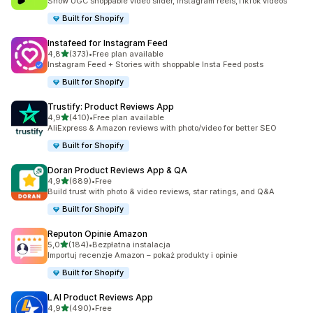
Show UGC shoppable video slider, Instagram reels,TikTok videos
Built for Shopify
Instafeed for Instagram Feed
na 5 gwiazdek
4,8
(373)
•
Free plan available
Łączna liczba recenzji: 373
Instagram Feed + Stories with shoppable Insta Feed posts
Built for Shopify
Trustify: Product Reviews App
na 5 gwiazdek
4,9
(410)
•
Free plan available
Łączna liczba recenzji: 410
AliExpress & Amazon reviews with photo/video for better SEO
Built for Shopify
Doran Product Reviews App & QA
na 5 gwiazdek
4,9
(689)
•
Free
Łączna liczba recenzji: 689
Build trust with photo & video reviews, star ratings, and Q&A
Built for Shopify
Reputon Opinie Amazon
na 5 gwiazdek
5,0
(184)
•
Bezpłatna instalacja
Łączna liczba recenzji: 184
Importuj recenzje Amazon – pokaż produkty i opinie
Built for Shopify
LAI Product Reviews App
na 5 gwiazdek
4,9
(490)
•
Free
Łączna liczba recenzji: 490