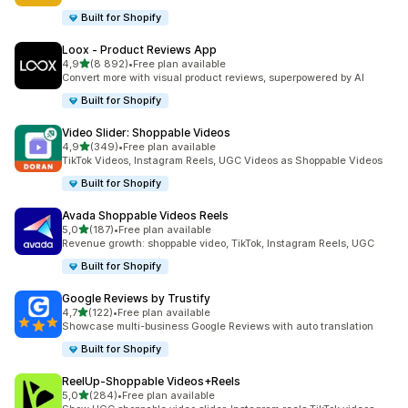
Built for Shopify
Loox ‑ Product Reviews App
na 5 gwiazdek
4,9
(8 892)
•
Free plan available
Łączna liczba recenzji: 8892
Convert more with visual product reviews, superpowered by AI
Built for Shopify
Video Slider: Shoppable Videos
na 5 gwiazdek
4,9
(349)
•
Free plan available
Łączna liczba recenzji: 349
TikTok Videos, Instagram Reels, UGC Videos as Shoppable Videos
Built for Shopify
Avada Shoppable Videos Reels
na 5 gwiazdek
5,0
(187)
•
Free plan available
Łączna liczba recenzji: 187
Revenue growth: shoppable video, TikTok, Instagram Reels, UGC
Built for Shopify
Google Reviews by Trustify
na 5 gwiazdek
4,7
(122)
•
Free plan available
Łączna liczba recenzji: 122
Showcase multi-business Google Reviews with auto translation
Built for Shopify
ReelUp‑Shoppable Videos+Reels
na 5 gwiazdek
5,0
(284)
•
Free plan available
Łączna liczba recenzji: 284