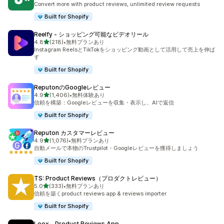
Convert more with product reviews, unlimited review requests
Built for Shopify
Reelfy ‑ ショッピング可能なビデオリール
5つ星中
4.8
(218)
•
無料プランあり
合計レビュー数：218件
Instagram ReelsとTikTokをショッピング動画として活用して売上を伸ば
す
Built for Shopify
ReputonのGoogleレビュー
5つ星中
4.9
(1,406)
•
無料体験あり
合計レビュー数：1406件
信頼を構築：Googleレビューを収集・表示し、AIで返信
Built for Shopify
Reputon カスタマーレビュー
5つ星中
4.9
(1,076)
•
無料プランあり
合計レビュー数：1076件
自動メールで本物のTrustpilot・Googleレビューを獲得しましょう
Built for Shopify
TS: Product Reviews（プロダクトレビュー）
5つ星中
5.0
(333)
•
無料プランあり
合計レビュー数：333件
信頼を築くproduct reviews app & reviews importer
Built for Shopify
Loox ‑ Product Reviews App