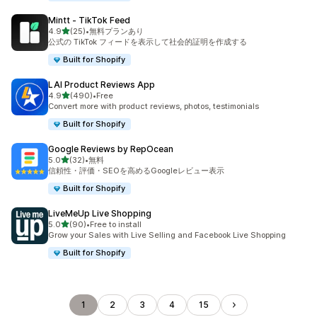
Mintt ‑ TikTok Feed
5つ星中
4.9
(25)
•
無料プランあり
合計レビュー数：25件
公式の TikTok フィードを表示して社会的証明を作成する
Built for Shopify
LAI Product Reviews App
5つ星中
4.9
(490)
•
Free
合計レビュー数：490件
Convert more with product reviews, photos, testimonials
Built for Shopify
Google Reviews by RepOcean
5つ星中
5.0
(32)
•
無料
合計レビュー数：32件
信頼性・評価・SEOを高めるGoogleレビュー表示
Built for Shopify
LiveMeUp Live Shopping
5つ星中
5.0
(90)
•
Free to install
合計レビュー数：90件
Grow your Sales with Live Selling and Facebook Live Shopping
Built for Shopify
1
2
3
4
15