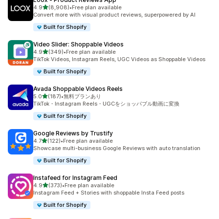
5つ星中
4.9
(8,908)
•
Free plan available
合計レビュー数：8908件
Convert more with visual product reviews, superpowered by AI
Built for Shopify
Video Slider: Shoppable Videos
5つ星中
4.9
(349)
•
Free plan available
合計レビュー数：349件
TikTok Videos, Instagram Reels, UGC Videos as Shoppable Videos
Built for Shopify
Avada Shoppable Videos Reels
5つ星中
5.0
(187)
•
無料プランあり
合計レビュー数：187件
TikTok・Instagram Reels・UGCをショッパブル動画に変換
Built for Shopify
Google Reviews by Trustify
5つ星中
4.7
(122)
•
Free plan available
合計レビュー数：122件
Showcase multi-business Google Reviews with auto translation
Built for Shopify
Instafeed for Instagram Feed
5つ星中
4.9
(373)
•
Free plan available
合計レビュー数：373件
Instagram Feed + Stories with shoppable Insta Feed posts
Built for Shopify