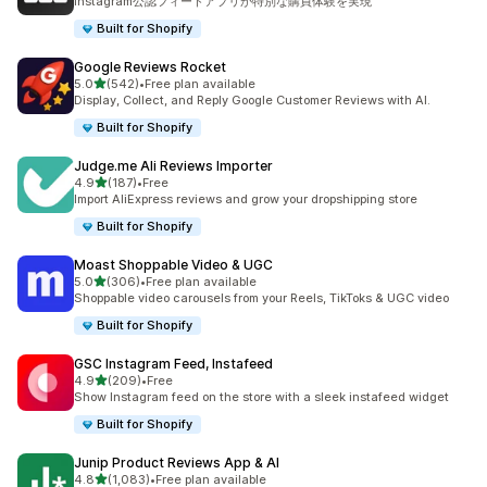
Instagram公認フィードアプリが特別な購買体験を実現
Built for Shopify
Google Reviews Rocket
5つ星中
5.0
(542)
•
Free plan available
合計レビュー数：542件
Display, Collect, and Reply Google Customer Reviews with AI.
Built for Shopify
Judge.me Ali Reviews Importer
5つ星中
4.9
(187)
•
Free
合計レビュー数：187件
Import AliExpress reviews and grow your dropshipping store
Built for Shopify
Moast Shoppable Video & UGC
5つ星中
5.0
(306)
•
Free plan available
合計レビュー数：306件
Shoppable video carousels from your Reels, TikToks & UGC video
Built for Shopify
GSC Instagram Feed, Instafeed
5つ星中
4.9
(209)
•
Free
合計レビュー数：209件
Show Instagram feed on the store with a sleek instafeed widget
Built for Shopify
Junip Product Reviews App & AI
5つ星中
4.8
(1,083)
•
Free plan available
合計レビュー数：1083件