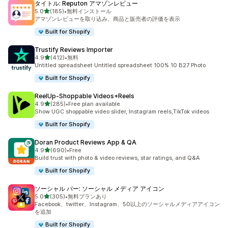
タイトル: Reputon アマゾンレビュー
5つ星中
5.0
(185)
•
無料インストール
合計レビュー数：185件
アマゾンレビューを取り込み、商品と販売者の評価を表示
Built for Shopify
Trustify Reviews Importer
5つ星中
4.9
(412)
•
無料
合計レビュー数：412件
Untitled spreadsheet Untitled spreadsheet 100% 10 B27 Photo
Built for Shopify
ReelUp‑Shoppable Videos+Reels
5つ星中
4.9
(285)
•
Free plan available
合計レビュー数：285件
Show UGC shoppable video slider, Instagram reels,TikTok videos
Built for Shopify
Doran Product Reviews App & QA
5つ星中
4.9
(690)
•
Free
合計レビュー数：690件
Build trust with photo & video reviews, star ratings, and Q&A
Built for Shopify
ソーシャル バー: ソーシャル メディア アイコン
5つ星中
5.0
(305)
•
無料プランあり
合計レビュー数：305件
Facebook、twitter、Instagram、50以上のソーシャルメディアアイコン
を追加
Built for Shopify