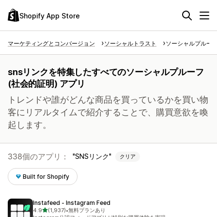
Shopify App Store
マーケティングとコンバージョン
ソーシャルトラスト
ソーシャルプルーフ 
snsリンクを特集したすべてのソーシャルプルーフ
(社会的証明) アプリ
トレンドや誰がどんな商品を買っているかを買い物
客にリアルタイムで紹介することで、購買意欲を喚
起します。
338個のアプリ：
SNSリンク
クリア
Built for Shopify
Instafeed ‑ Instagram Feed
5つ星中
4.9
(1,937)
•
無料プランあり
合計レビュー数：1937件