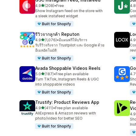
เต็ม 5 ดาว
4.9
(208)
•
Free
4.8
ทั้งหมด 208 รีวิว
ทั้ง
Show Instagram feed on the store with
Con
a sleek instafeed widget
unl
Built for Shopify
รีวิวจากลูกค้า Reputon
Lo
เต็ม 5 ดาว
4.9
(1,076)
•
มีแผนฟรีให้บริการ
4.9
ทั้งหมด 1076 รีวิว
ทั้
รับรีวิวจริงจาก Trustpilot และ Google ด้วย
Con
อีเมลอัตโนมัติ
rev
Built for Shopify
Avada Shoppable Videos Reels
Go
เต็ม 5 ดาว
5.0
(187)
•
Free plan available
4.7
ทั้งหมด 187 รีวิว
ทั้ง
Turn TikTok, Instagram Reels & UGC
Sho
into shoppable videos
Rev
Built for Shopify
Trustify: Product Reviews App
Re
เต็ม 5 ดาว
4.9
(411)
•
Free plan available
Vi
ทั้งหมด 411 รีวิว
AliExpress & Amazon reviews with
4.9
ทั้ง
photo/video for better SEO
Sho
Ins
Built for Shopify