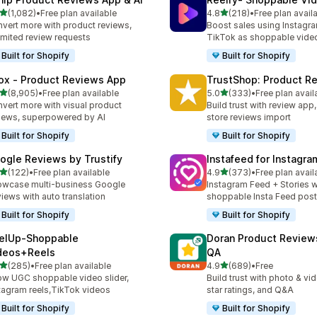
เต็ม 5 ดาว
เต็ม 5 ดาว
(1,082)
•
Free plan available
4.8
(218)
•
Free plan avail
หมด 1082 รีวิว
ทั้งหมด 218 รีวิว
vert more with product reviews,
Boost sales using Instagr
imited review requests
TikTok as shoppable vide
Built for Shopify
Built for Shopify
ox ‑ Product Reviews App
TrustShop: Product R
เต็ม 5 ดาว
เต็ม 5 ดาว
(8,905)
•
Free plan available
5.0
(333)
•
Free plan avail
งหมด 8905 รีวิว
ทั้งหมด 333 รีวิว
vert more with visual product
Build trust with review app,
iews, superpowered by AI
store reviews import
Built for Shopify
Built for Shopify
ogle Reviews by Trustify
Instafeed for Instagr
เต็ม 5 ดาว
เต็ม 5 ดาว
(122)
•
Free plan available
4.9
(373)
•
Free plan avail
หมด 122 รีวิว
ทั้งหมด 373 รีวิว
wcase multi-business Google
Instagram Feed + Stories w
iews with auto translation
shoppable Insta Feed pos
Built for Shopify
Built for Shopify
elUp‑Shoppable
Doran Product Review
deos+Reels
QA
เต็ม 5 ดาว
เต็ม 5 ดาว
(285)
•
Free plan available
4.9
(689)
•
Free
หมด 285 รีวิว
ทั้งหมด 689 รีวิว
w UGC shoppable video slider,
Build trust with photo & vi
tagram reels,TikTok videos
star ratings, and Q&A
Built for Shopify
Built for Shopify