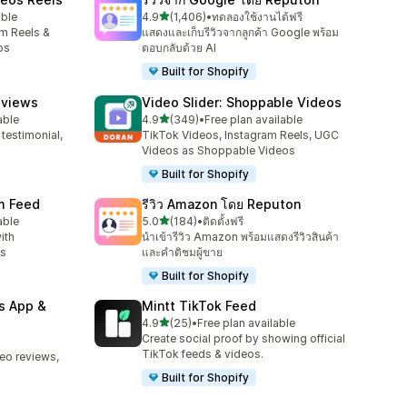
เต็ม 5 ดาว
able
4.9
(1,406)
•
ทดลองใช้งานได้ฟรี
ทั้งหมด 1406 รีวิว
am Reels &
แสดงและเก็บรีวิวจากลูกค้า Google พร้อม
os
ตอบกลับด้วย AI
Built for Shopify
eviews
Video Slider: Shoppable Videos
เต็ม 5 ดาว
able
4.9
(349)
•
Free plan available
ทั้งหมด 349 รีวิว
 testimonial,
TikTok Videos, Instagram Reels, UGC
Videos as Shoppable Videos
Built for Shopify
am Feed
รีวิว Amazon โดย Reputon
เต็ม 5 ดาว
able
5.0
(184)
•
ติดตั้งฟรี
ทั้งหมด 184 รีวิว
ith
นำเข้ารีวิว Amazon พร้อมแสดงรีวิวสินค้า
ts
และคำติชมผู้ขาย
Built for Shopify
s App &
Mintt TikTok Feed
เต็ม 5 ดาว
4.9
(25)
•
Free plan available
ทั้งหมด 25 รีวิว
Create social proof by showing official
TikTok feeds & videos.
deo reviews,
Built for Shopify