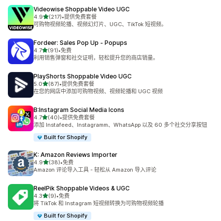
Videowise Shoppable Video UGC
星（满分 5 星）
4.9
(217)
•
提供免费套餐
总共 217 条评论
可购物视频轮播、视频幻灯片、UGC、TikTok 短视频。
Fordeer: Sales Pop Up ‑ Popups
星（满分 5 星）
4.7
(91)
•
免费
总共 91 条评论
利用销售弹窗和社交证明，轻松提升您的商店销量。
PlayShorts Shoppable Video UGC
星（满分 5 星）
5.0
(87)
•
提供免费套餐
总共 87 条评论
在您的网店中添加可购物视频、视频轮播和 UGC 视频
B:Instagram Social Media Icons
星（满分 5 星）
4.7
(40)
•
提供免费套餐
总共 40 条评论
添加 Instafeed、Instagramm、WhatsApp 以及 60 多个社交分享按钮
Built for Shopify
K: Amazon Reviews Importer
星（满分 5 星）
4.9
(38)
•
免费
总共 38 条评论
Amazon 评论导入工具 - 轻松从 Amazon 导入评论
ReelPik Shoppable Videos & UGC
星（满分 5 星）
4.3
(9)
•
免费
总共 9 条评论
将 TikTok 和 Instagram 短视频转换为可购物视频轮播
Built for Shopify