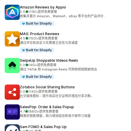
Amazon Reviews by Appio
星（满分 5 星）
5.0
(118)
•
提供免费套餐
总共 118 条评论
收集并展示 Amazon、Walmart、eBay 等平台的产品评价...
Built for Shopify
MAG: Product Reviews
星（满分 5 星）
4.5
(150)
•
提供免费套餐
总共 150 条评论
通过评论和自定义优惠建立信任与忠诚度
Built for Shopify
SwipeUp Shoppable Videos Reels
星（满分 5 星）
5.0
(40)
•
提供免费套餐
总共 40 条评论
通过 TikTok 和 Instagram Reels 可购物视频脱颖而出
Built for Shopify
Zotabox Social Sharing Buttons
星（满分 5 星）
5.0
(142)
•
提供免费套餐
总共 142 条评论
社交媒体图标 - 提升商店社交证明并增加分享次数。
SalesPop: Order & Sales Popup
星（满分 5 星）
4.7
(880)
•
提供免费套餐
总共 880 条评论
精美的销售弹窗，助力增加短信和电子邮件订阅量
Sam FOMO & Sales Pop Up