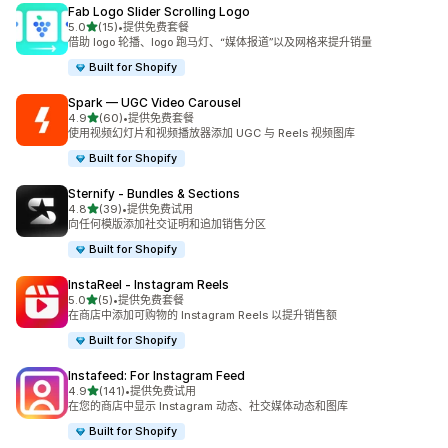
Fab Logo Slider Scrolling Logo
星（满分 5 星）
5.0
(15)
•
提供免费套餐
总共 15 条评论
借助 logo 轮播、logo 跑马灯、“媒体报道”以及网格来提升销量
Built for Shopify
Spark — UGC Video Carousel
星（满分 5 星）
4.9
(60)
•
提供免费套餐
总共 60 条评论
使用视频幻灯片和视频播放器添加 UGC 与 Reels 视频图库
Built for Shopify
Sternify ‑ Bundles & Sections
星（满分 5 星）
4.8
(39)
•
提供免费试用
总共 39 条评论
向任何模版添加社交证明和追加销售分区
Built for Shopify
InstaReel ‑ Instagram Reels
星（满分 5 星）
5.0
(5)
•
提供免费套餐
总共 5 条评论
在商店中添加可购物的 Instagram Reels 以提升销售额
Built for Shopify
Instafeed: For Instagram Feed
星（满分 5 星）
4.9
(141)
•
提供免费试用
总共 141 条评论
在您的商店中显示 Instagram 动态、社交媒体动态和图库
Built for Shopify