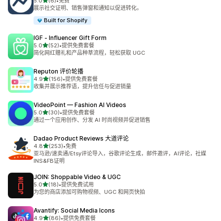
星（满分 5 星）
5.0
(6)
•
免费
总共 6 条评论
展示社交证明、销售弹窗和通知以促进转化。
Built for Shopify
IGF ‑ Influencer Gift Form
星（满分 5 星）
5.0
(52)
•
提供免费套餐
总共 52 条评论
简化网红赠礼和产品种草流程，轻松获取 UGC
Reputon 评价轮播
星（满分 5 星）
4.9
(156)
•
提供免费套餐
总共 156 条评论
收集并展示推荐语，提升信任与促进销量
VideoPoint — Fashion AI Videos
星（满分 5 星）
5.0
(30)
•
提供免费套餐
总共 30 条评论
通过一个应用创作、分发 AI 时尚视频并促进销售
Dadao Product Reviews 大道评论
星（满分 5 星）
4.8
(253)
•
免费
总共 253 条评论
亚马逊/速卖通/Etsy评论导入，谷歌评论生成，邮件邀评，AI评论，社媒
INS&FB证明
JOIN: Shoppable Video & UGC
星（满分 5 星）
5.0
(18)
•
提供免费试用
总共 18 条评论
为您的商店添加可购物视频、UGC 和网页快拍
Avantify: Social Media Icons
星（满分 5 星）
4.9
(86)
•
提供免费套餐