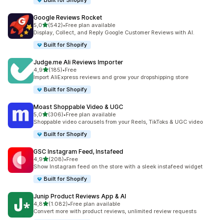
Built for Shopify
Google Reviews Rocket
5 yıldız üzerinden
5,0
(542)
•
Free plan available
toplam 542 değerlendirme
Display, Collect, and Reply Google Customer Reviews with AI.
Built for Shopify
Judge.me Ali Reviews Importer
5 yıldız üzerinden
4,9
(185)
•
Free
toplam 185 değerlendirme
Import AliExpress reviews and grow your dropshipping store
Built for Shopify
Moast Shoppable Video & UGC
5 yıldız üzerinden
5,0
(306)
•
Free plan available
toplam 306 değerlendirme
Shoppable video carousels from your Reels, TikToks & UGC video
Built for Shopify
GSC Instagram Feed, Instafeed
5 yıldız üzerinden
4,9
(208)
•
Free
toplam 208 değerlendirme
Show Instagram feed on the store with a sleek instafeed widget
Built for Shopify
Junip Product Reviews App & AI
5 yıldız üzerinden
4,8
(1.082)
•
Free plan available
toplam 1082 değerlendirme
Convert more with product reviews, unlimited review requests