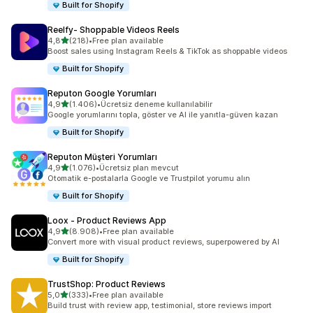
Built for Shopify
Reelfy‑ Shoppable Videos Reels
5 yıldız üzerinden
4,8
(218)
•
Free plan available
toplam 218 değerlendirme
Boost sales using Instagram Reels & TikTok as shoppable videos
Built for Shopify
Reputon Google Yorumları
5 yıldız üzerinden
4,9
(1.406)
•
Ücretsiz deneme kullanılabilir
toplam 1406 değerlendirme
Google yorumlarını topla, göster ve AI ile yanıtla-güven kazan
Built for Shopify
Reputon Müşteri Yorumları
5 yıldız üzerinden
4,9
(1.076)
•
Ücretsiz plan mevcut
toplam 1076 değerlendirme
Otomatik e-postalarla Google ve Trustpilot yorumu alın
Built for Shopify
Loox ‑ Product Reviews App
5 yıldız üzerinden
4,9
(8.908)
•
Free plan available
toplam 8908 değerlendirme
Convert more with visual product reviews, superpowered by AI
Built for Shopify
TrustShop: Product Reviews
5 yıldız üzerinden
5,0
(333)
•
Free plan available
toplam 333 değerlendirme
Build trust with review app, testimonial, store reviews import