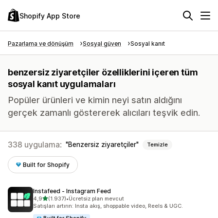
Shopify App Store
Pazarlama ve dönüşüm
Sosyal güven
Sosyal kanıt
benzersiz ziyaretçiler özelliklerini içeren tüm
sosyal kanıt uygulamaları
Popüler ürünleri ve kimin neyi satın aldığını
gerçek zamanlı göstererek alıcıları teşvik edin.
338 uygulama:
Benzersiz ziyaretçiler
Temizle
Built for Shopify
Instafeed ‑ Instagram Feed
5 yıldız üzerinden
4,9
(1.937)
•
Ücretsiz plan mevcut
toplam 1937 değerlendirme
Satışları artırın: Insta akış, shoppable video, Reels & UGC.