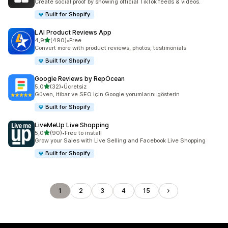
Create social proof by showing official TikTok feeds & videos.
Built for Shopify
LAI Product Reviews App
5 yıldız üzerinden
4,9
(490)
•
Free
toplam 490 değerlendirme
Convert more with product reviews, photos, testimonials
Built for Shopify
Google Reviews by RepOcean
5 yıldız üzerinden
5,0
(32)
•
Ücretsiz
toplam 32 değerlendirme
Güven, itibar ve SEO için Google yorumlarını gösterin
Built for Shopify
LiveMeUp Live Shopping
5 yıldız üzerinden
5,0
(90)
•
Free to install
toplam 90 değerlendirme
Grow your Sales with Live Selling and Facebook Live Shopping
Built for Shopify
1
2
3
4
15