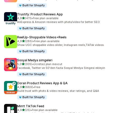
Built for Shopify
Trustify: Product Reviews App
5 yıldız üzerinden
4,9
(411)
•
Free plan available
toplam 411 değerlendirme
AliExpress & Amazon reviews with photo/video for better SEO
Built for Shopify
ReelUp‑Shoppable Videos+Reels
5 yıldız üzerinden
4,9
(285)
•
Free plan available
toplam 285 değerlendirme
Show UGC shoppable video slider, Instagram reels,TikTok videos
Built for Shopify
Sosyal Medya simgeleri
5 yıldız üzerinden
5,0
(305)
•
Ücretsiz plan mevcut
toplam 305 değerlendirme
Facebook, Twitter ve 50'den fazla Sosyal Medya Simgesi ekleyin
Built for Shopify
Doran Product Reviews App & QA
5 yıldız üzerinden
4,9
(689)
•
Free
toplam 689 değerlendirme
Build trust with photo & video reviews, star ratings, and Q&A
Built for Shopify
Mintt TikTok Feed
5 yıldız üzerinden
4,9
(25)
•
Free plan available
toplam 25 değerlendirme