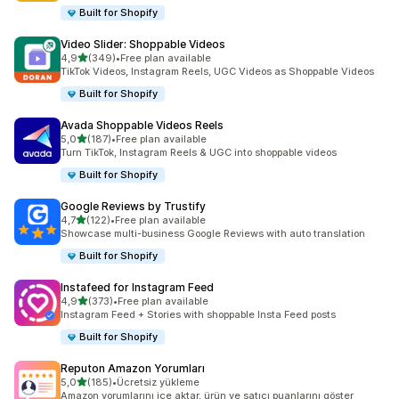
Built for Shopify
Video Slider: Shoppable Videos
5 yıldız üzerinden
4,9
(349)
•
Free plan available
toplam 349 değerlendirme
TikTok Videos, Instagram Reels, UGC Videos as Shoppable Videos
Built for Shopify
Avada Shoppable Videos Reels
5 yıldız üzerinden
5,0
(187)
•
Free plan available
toplam 187 değerlendirme
Turn TikTok, Instagram Reels & UGC into shoppable videos
Built for Shopify
Google Reviews by Trustify
5 yıldız üzerinden
4,7
(122)
•
Free plan available
toplam 122 değerlendirme
Showcase multi-business Google Reviews with auto translation
Built for Shopify
Instafeed for Instagram Feed
5 yıldız üzerinden
4,9
(373)
•
Free plan available
toplam 373 değerlendirme
Instagram Feed + Stories with shoppable Insta Feed posts
Built for Shopify
Reputon Amazon Yorumları
5 yıldız üzerinden
5,0
(185)
•
Ücretsiz yükleme
toplam 185 değerlendirme
Amazon yorumlarını içe aktar, ürün ve satıcı puanlarını göster