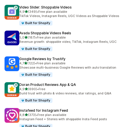
Video Slider: Shoppable Videos
z 5 hvězd
4,9
(349)
•
Free plan available
Celkový počet recenzí: 349
TikTok Videos, Instagram Reels, UGC Videos as Shoppable Videos
Built for Shopify
Avada Shoppable Videos Reels
z 5 hvězd
5,0
(187)
•
Free plan available
Celkový počet recenzí: 187
Revenue growth: shoppable video, TikTok, Instagram Reels, UGC
Built for Shopify
Google Reviews by Trustify
z 5 hvězd
4,7
(122)
•
Free plan available
Celkový počet recenzí: 122
Showcase multi-business Google Reviews with auto translation
Built for Shopify
Doran Product Reviews App & QA
z 5 hvězd
4,9
(690)
•
Free
Celkový počet recenzí: 690
Build trust with photo & video reviews, star ratings, and Q&A
Built for Shopify
Instafeed for Instagram Feed
z 5 hvězd
4,8
(373)
•
Free plan available
Celkový počet recenzí: 373
Instagram Feed + Stories with shoppable Insta Feed posts
Built for Shopify