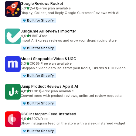
Google Reviews Rocket
z 5 hvězd
5,0
(541)
•
Free plan available
Celkový počet recenzí: 541
Display, Collect, and Reply Google Customer Reviews with AI.
Built for Shopify
Judge.me Ali Reviews Importer
z 5 hvězd
4,9
(185)
•
Free
Celkový počet recenzí: 185
Import AliExpress reviews and grow your dropshipping store
Built for Shopify
Moast Shoppable Video & UGC
z 5 hvězd
5,0
(306)
•
Free plan available
Celkový počet recenzí: 306
Shoppable video carousels from your Reels, TikToks & UGC video
Built for Shopify
Junip Product Reviews App & AI
z 5 hvězd
4,8
(1 081)
•
Free plan available
Celkový počet recenzí: 1081
Convert more with product reviews, unlimited review requests
Built for Shopify
GSC Instagram Feed, Instafeed
z 5 hvězd
4,9
(207)
•
Free
Celkový počet recenzí: 207
Show Instagram feed on the store with a sleek instafeed widget
Built for Shopify