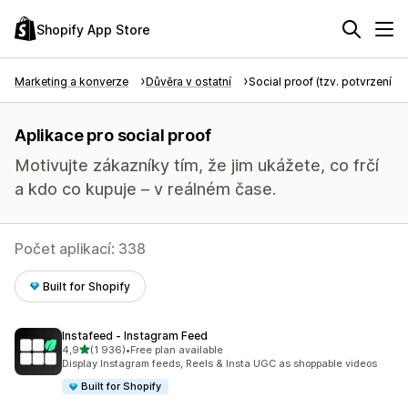
Shopify App Store
Marketing a konverze
Důvěra v ostatní
Social proof (tzv. potvrzení tře
Aplikace pro social proof
Motivujte zákazníky tím, že jim ukážete, co frčí
a kdo co kupuje – v reálném čase.
Počet aplikací: 338
Built for Shopify
Instafeed ‑ Instagram Feed
z 5 hvězd
4,9
(1 936)
•
Free plan available
Celkový počet recenzí: 1936
Display Instagram feeds, Reels & Insta UGC as shoppable videos
Built for Shopify