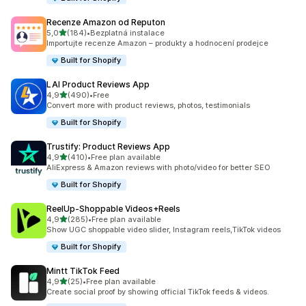
Recenze Amazon od Reputon
z 5 hvězd
5,0
(184)
•
Bezplatná instalace
Celkový počet recenzí: 184
Importujte recenze Amazon – produkty a hodnocení prodejce
Built for Shopify
LAI Product Reviews App
z 5 hvězd
4,9
(490)
•
Free
Celkový počet recenzí: 490
Convert more with product reviews, photos, testimonials
Built for Shopify
Trustify: Product Reviews App
z 5 hvězd
4,9
(410)
•
Free plan available
Celkový počet recenzí: 410
AliExpress & Amazon reviews with photo/video for better SEO
Built for Shopify
ReelUp‑Shoppable Videos+Reels
z 5 hvězd
4,9
(285)
•
Free plan available
Celkový počet recenzí: 285
Show UGC shoppable video slider, Instagram reels,TikTok videos
Built for Shopify
Mintt TikTok Feed
z 5 hvězd
4,9
(25)
•
Free plan available
Celkový počet recenzí: 25
Create social proof by showing official TikTok feeds & videos.