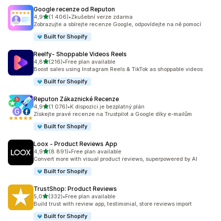
Google recenze od Reputon
z 5 hvězd
4,9
(1 406)
•
Zkušební verze zdarma
Celkový počet recenzí: 1406
Zobrazujte a sbírejte recenze Google, odpovídejte na ně pomocí
Built for Shopify
Reelfy‑ Shoppable Videos Reels
z 5 hvězd
4,8
(216)
•
Free plan available
Celkový počet recenzí: 216
Boost sales using Instagram Reels & TikTok as shoppable videos
Built for Shopify
Reputon Zákaznické Recenze
z 5 hvězd
4,9
(1 076)
•
K dispozici je bezplatný plán
Celkový počet recenzí: 1076
Získejte pravé recenze na Trustpilot a Google díky e-mailům
Built for Shopify
Loox ‑ Product Reviews App
z 5 hvězd
4,9
(8 891)
•
Free plan available
Celkový počet recenzí: 8891
Convert more with visual product reviews, superpowered by AI
Built for Shopify
TrustShop: Product Reviews
z 5 hvězd
5,0
(332)
•
Free plan available
Celkový počet recenzí: 332
Build trust with review app, testimonial, store reviews import
Built for Shopify