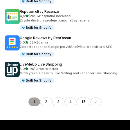
Built for Shopify
Reputon eBay Recenze
z 5 hvězd
4,9
(209)
•
Bezplatná instalace
Celkový počet recenzí: 209
Zvyšte důvěru a prodeje pomocí eBay recenzí
Built for Shopify
Google Reviews by RepOcean
z 5 hvězd
5,0
(32)
•
Zdarma
Celkový počet recenzí: 32
Zobrazte recenze Google pro vyšší důvěru, kredibilitu a SEO
Built for Shopify
LiveMeUp Live Shopping
z 5 hvězd
5,0
(90)
•
Free to install
Celkový počet recenzí: 90
Grow your Sales with Live Selling and Facebook Live Shopping
Built for Shopify
1
2
3
4
15