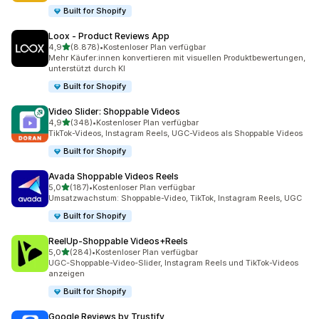
Built for Shopify
Loox ‑ Product Reviews App
von 5 Sternen
4,9
(8.878)
•
Kostenloser Plan verfügbar
8878 Rezensionen insgesamt
Mehr Käufer:innen konvertieren mit visuellen Produktbewertungen,
unterstützt durch KI
Built for Shopify
Video Slider: Shoppable Videos
von 5 Sternen
4,9
(348)
•
Kostenloser Plan verfügbar
348 Rezensionen insgesamt
TikTok-Videos, Instagram Reels, UGC-Videos als Shoppable Videos
Built for Shopify
Avada Shoppable Videos Reels
von 5 Sternen
5,0
(187)
•
Kostenloser Plan verfügbar
187 Rezensionen insgesamt
Umsatzwachstum: Shoppable-Video, TikTok, Instagram Reels, UGC
Built for Shopify
ReelUp‑Shoppable Videos+Reels
von 5 Sternen
5,0
(284)
•
Kostenloser Plan verfügbar
284 Rezensionen insgesamt
UGC-Shoppable-Video-Slider, Instagram Reels und TikTok-Videos
anzeigen
Built for Shopify
Google Reviews by Trustify