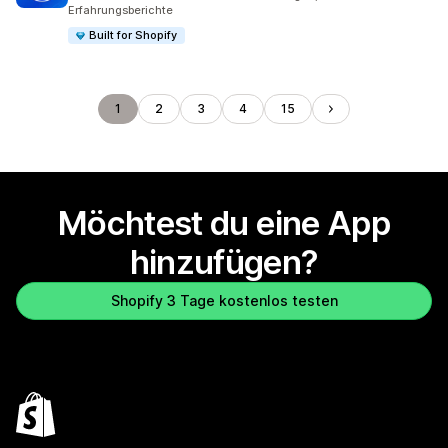
Erfahrungsberichte
Built for Shopify
1
2
3
4
15
Möchtest du eine App
hinzufügen?
Shopify 3 Tage kostenlos testen