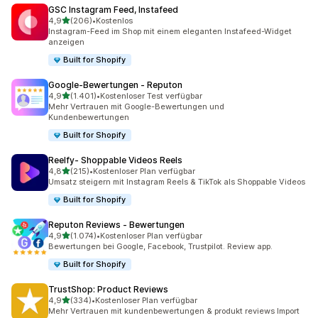
GSC Instagram Feed, Instafeed
von 5 Sternen
4,9
(206)
•
Kostenlos
206 Rezensionen insgesamt
Instagram-Feed im Shop mit einem eleganten Instafeed-Widget
anzeigen
Built for Shopify
Google‑Bewertungen ‑ Reputon
von 5 Sternen
4,9
(1.401)
•
Kostenloser Test verfügbar
1401 Rezensionen insgesamt
Mehr Vertrauen mit Google-Bewertungen und
Kundenbewertungen
Built for Shopify
Reelfy‑ Shoppable Videos Reels
von 5 Sternen
4,8
(215)
•
Kostenloser Plan verfügbar
215 Rezensionen insgesamt
Umsatz steigern mit Instagram Reels & TikTok als Shoppable Videos
Built for Shopify
Reputon Reviews ‑ Bewertungen
von 5 Sternen
4,9
(1.074)
•
Kostenloser Plan verfügbar
1074 Rezensionen insgesamt
Bewertungen bei Google, Facebook, Trustpilot. Review app.
Built for Shopify
TrustShop: Product Reviews
von 5 Sternen
4,9
(334)
•
Kostenloser Plan verfügbar
334 Rezensionen insgesamt
Mehr Vertrauen mit kundenbewertungen & produkt reviews Import