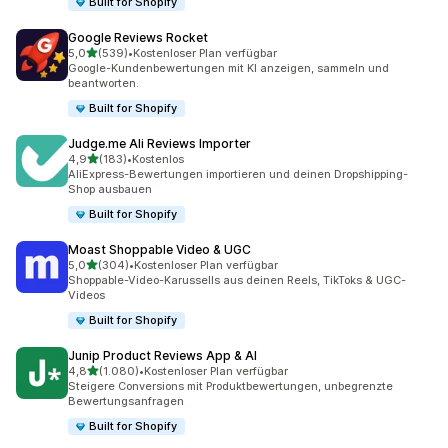
Built for Shopify
Google Reviews Rocket
von 5 Sternen
5,0
(539)
•
Kostenloser Plan verfügbar
539 Rezensionen insgesamt
Google-Kundenbewertungen mit KI anzeigen, sammeln und
beantworten.
Built for Shopify
Judge.me Ali Reviews Importer
von 5 Sternen
4,9
(183)
•
Kostenlos
183 Rezensionen insgesamt
AliExpress-Bewertungen importieren und deinen Dropshipping-
Shop ausbauen
Built for Shopify
Moast Shoppable Video & UGC
von 5 Sternen
5,0
(304)
•
Kostenloser Plan verfügbar
304 Rezensionen insgesamt
Shoppable-Video-Karussells aus deinen Reels, TikToks & UGC-
Videos
Built for Shopify
Junip Product Reviews App & AI
von 5 Sternen
4,8
(1.080)
•
Kostenloser Plan verfügbar
1080 Rezensionen insgesamt
Steigere Conversions mit Produktbewertungen, unbegrenzte
Bewertungsanfragen
Built for Shopify