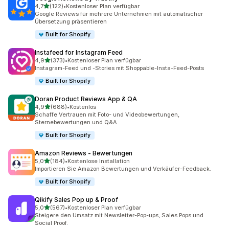
von 5 Sternen
4,7
(122)
•
Kostenloser Plan verfügbar
122 Rezensionen insgesamt
Google Reviews für mehrere Unternehmen mit automatischer
Übersetzung präsentieren
Built for Shopify
Instafeed for Instagram Feed
von 5 Sternen
4,9
(373)
•
Kostenloser Plan verfügbar
373 Rezensionen insgesamt
Instagram-Feed und -Stories mit Shoppable-Insta-Feed-Posts
Built for Shopify
Doran Product Reviews App & QA
von 5 Sternen
4,9
(688)
•
Kostenlos
688 Rezensionen insgesamt
Schaffe Vertrauen mit Foto- und Videobewertungen,
Sternebewertungen und Q&A
Built for Shopify
Amazon Reviews ‑ Bewertungen
von 5 Sternen
5,0
(184)
•
Kostenlose Installation
184 Rezensionen insgesamt
Importieren Sie Amazon Bewertungen und Verkäufer-Feedback.
Built for Shopify
Qikify Sales Pop up & Proof
von 5 Sternen
5,0
(567)
•
Kostenloser Plan verfügbar
567 Rezensionen insgesamt
Steigere den Umsatz mit Newsletter-Pop-ups, Sales Pops und
Social Proof.