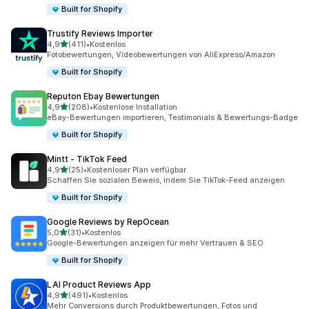
Built for Shopify
Trustify Reviews Importer
von 5 Sternen
4,9
(411)
•
Kostenlos
411 Rezensionen insgesamt
Fotobewertungen, Videobewertungen von AliExpress/Amazon
Built for Shopify
Reputon Ebay Bewertungen
von 5 Sternen
4,9
(208)
•
Kostenlose Installation
208 Rezensionen insgesamt
eBay-Bewertungen importieren, Testimonials & Bewertungs-Badge
Built for Shopify
Mintt ‑ TikTok Feed
von 5 Sternen
4,9
(25)
•
Kostenloser Plan verfügbar
25 Rezensionen insgesamt
Schaffen Sie sozialen Beweis, indem Sie TikTok-Feed anzeigen
Built for Shopify
Google Reviews by RepOcean
von 5 Sternen
5,0
(31)
•
Kostenlos
31 Rezensionen insgesamt
Google-Bewertungen anzeigen für mehr Vertrauen & SEO
Built for Shopify
LAI Product Reviews App
von 5 Sternen
4,9
(491)
•
Kostenlos
491 Rezensionen insgesamt
Mehr Conversions durch Produktbewertungen, Fotos und