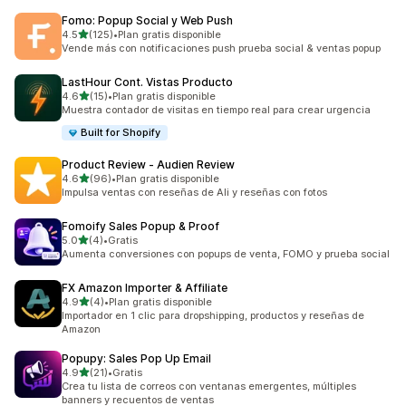
Fomo: Popup Social y Web Push
de 5 estrellas
4.5
(125)
•
Plan gratis disponible
125 reseñas en total
Vende más con notificaciones push prueba social & ventas popup
LastHour Cont. Vistas Producto
de 5 estrellas
4.6
(15)
•
Plan gratis disponible
15 reseñas en total
Muestra contador de visitas en tiempo real para crear urgencia
Built for Shopify
Product Review ‑ Audien Review
de 5 estrellas
4.6
(96)
•
Plan gratis disponible
96 reseñas en total
Impulsa ventas con reseñas de Ali y reseñas con fotos
Fomoify Sales Popup & Proof
de 5 estrellas
5.0
(4)
•
Gratis
4 reseñas en total
Aumenta conversiones con popups de venta, FOMO y prueba social
FX Amazon Importer & Affiliate
de 5 estrellas
4.9
(4)
•
Plan gratis disponible
4 reseñas en total
Importador en 1 clic para dropshipping, productos y reseñas de
Amazon
Popupy: Sales Pop Up Email
de 5 estrellas
4.9
(21)
•
Gratis
21 reseñas en total
Crea tu lista de correos con ventanas emergentes, múltiples
banners y recuentos de ventas