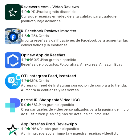
Reviewers.com ‑ Video Reviews
de 5 estrellas
4.0
(4)
•
Prueba gratis disponible
4 reseñas en total
Consigue reseñas en video de alta calidad para cualquier
producto, bajo demanda
K: Facebook Reviews Importer
de 5 estrellas
4.8
(18)
•
Gratis
18 reseñas en total
Importa reseñas y calificaciones de Facebook para aumentar las
conversiones y la confianza
Opinew App de Reseñas
de 5 estrellas
4.7
(602)
•
Plan gratis disponible
602 reseñas en total
Reseñas de productos, Fotografías, Aliexpress, Amazon, Ebay
OT: Instagram Feed, Instafeed
de 5 estrellas
4.7
(39)
•
Gratis
39 reseñas en total
Agrega un feed de Instagram con opción de compra a tu tienda.
Aumenta la confianza y las ventas.
partnrUP: Shoppable Video UGC
de 5 estrellas
5.0
(38)
•
Plan gratis disponible
38 reseñas en total
Crea carruseles de video personalizados para la página de inicio
de tu sitio web y las páginas de detalles del producto
App Reseñas Prod. ReviewXpo
de 5 estrellas
4.9
(46)
•
Prueba gratis disponible
46 reseñas en total
Admin. prueba social: importa y muestra reseñas vídeo/foto