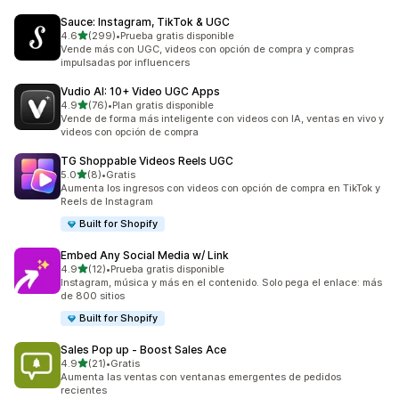
Sauce: Instagram, TikTok & UGC
de 5 estrellas
4.6
(299)
•
Prueba gratis disponible
299 reseñas en total
Vende más con UGC, videos con opción de compra y compras
impulsadas por influencers
Vudio AI: 10+ Video UGC Apps
de 5 estrellas
4.9
(76)
•
Plan gratis disponible
76 reseñas en total
Vende de forma más inteligente con videos con IA, ventas en vivo y
videos con opción de compra
TG Shoppable Videos Reels UGC
de 5 estrellas
5.0
(8)
•
Gratis
8 reseñas en total
Aumenta los ingresos con videos con opción de compra en TikTok y
Reels de Instagram
Built for Shopify
Embed Any Social Media w/ Link
de 5 estrellas
4.9
(12)
•
Prueba gratis disponible
12 reseñas en total
Instagram, música y más en el contenido. Solo pega el enlace: más
de 800 sitios
Built for Shopify
Sales Pop up ‑ Boost Sales Ace
de 5 estrellas
4.9
(21)
•
Gratis
21 reseñas en total
Aumenta las ventas con ventanas emergentes de pedidos
recientes