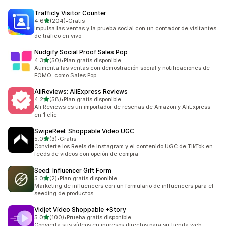
Trafficly Visitor Counter
de 5 estrellas
4.6
(204)
•
Gratis
204 reseñas en total
Impulsa las ventas y la prueba social con un contador de visitantes
de tráfico en vivo
Nudgify Social Proof Sales Pop
de 5 estrellas
4.3
(50)
•
Plan gratis disponible
50 reseñas en total
Aumenta las ventas con demostración social y notificaciones de
FOMO, como Sales Pop.
AliReviews: AliExpress Reviews
de 5 estrellas
4.2
(58)
•
Plan gratis disponible
58 reseñas en total
Ali Reviews es un importador de reseñas de Amazon y AliExpress
en 1 clic
SwipeReel: Shoppable Video UGC
de 5 estrellas
5.0
(3)
•
Gratis
3 reseñas en total
Convierte los Reels de Instagram y el contenido UGC de TikTok en
feeds de videos con opción de compra
Seed: Influencer Gift Form
de 5 estrellas
5.0
(2)
•
Plan gratis disponible
2 reseñas en total
Marketing de influencers con un formulario de influencers para el
seeding de productos
Vidjet Vídeo Shoppable +Story
de 5 estrellas
5.0
(100)
•
Prueba gratis disponible
100 reseñas en total
Convierta sus vídeos en ingresos directos para su tienda web.