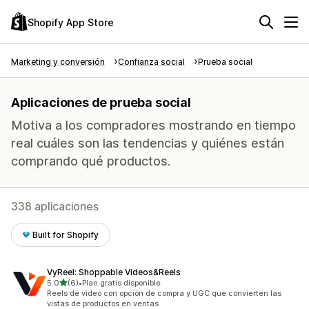
Shopify App Store
Marketing y conversión
Confianza social
Prueba social
Aplicaciones de prueba social
Motiva a los compradores mostrando en tiempo
real cuáles son las tendencias y quiénes están
comprando qué productos.
338 aplicaciones
Built for Shopify
VyReel: Shoppable Videos&Reels
de 5 estrellas
5.0
(6)
•
Plan gratis disponible
6 reseñas en total
Reels de video con opción de compra y UGC que convierten las
vistas de productos en ventas