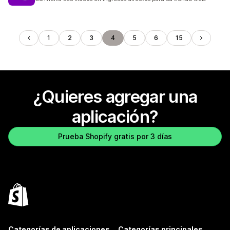
1
2
3
4
5
6
15
¿Quieres agregar una
aplicación?
Prueba Shopify gratis por 3 días
Categorías de aplicaciones
Categorías principales