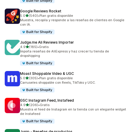
Built for Shopify
Google Reviews Rocket
de 5 estrellas
5.0
(540)
•
Plan gratis disponible
540 reseñas en total
Muestra, recopila y responde a las reseñas de clientes en Google
con IA.
Built for Shopify
Judge.me Ali Reviews Importer
de 5 estrellas
4.9
(185)
•
Gratis
185 reseñas en total
Importa reseñas de AliExpress y haz crecer tu tienda de
dropshipping
Built for Shopify
Moast Shoppable Video & UGC
de 5 estrellas
5.0
(305)
•
Plan gratis disponible
305 reseñas en total
Carruseles shoppable con Reels, TikToks y UGC.
Built for Shopify
GSC Instagram Feed, Instafeed
de 5 estrellas
4.9
(206)
•
Gratis
206 reseñas en total
Muestra el feed de Instagram en la tienda con un elegante widget
de Instafeed
Built for Shopify
Junip ‑ Reseñas de productos