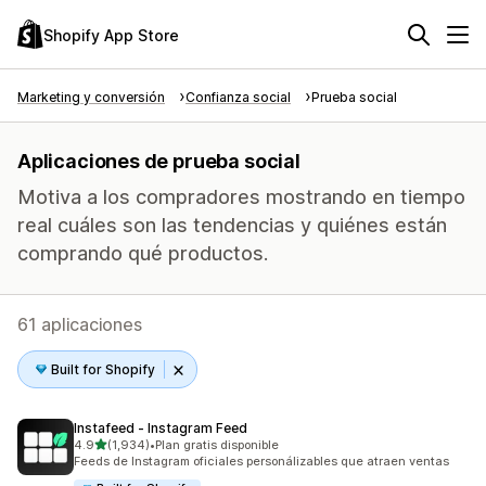
Shopify App Store
Marketing y conversión
Confianza social
Prueba social
Aplicaciones de prueba social
Motiva a los compradores mostrando en tiempo
real cuáles son las tendencias y quiénes están
comprando qué productos.
61 aplicaciones
Built for Shopify
Instafeed ‑ Instagram Feed
de 5 estrellas
4.9
(1,934)
•
Plan gratis disponible
1934 reseñas en total
Feeds de Instagram oficiales personálizables que atraen ventas