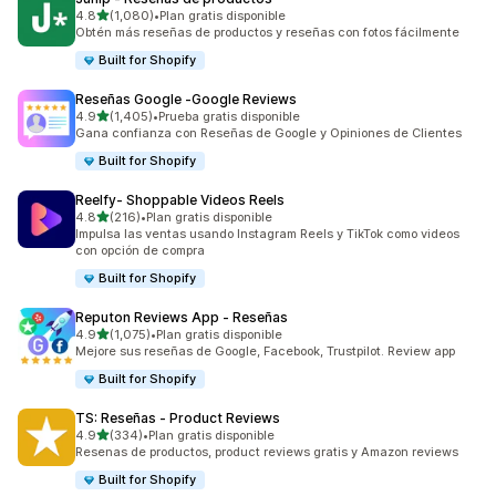
de 5 estrellas
4.8
(1,080)
•
Plan gratis disponible
1080 reseñas en total
Obtén más reseñas de productos y reseñas con fotos fácilmente
Built for Shopify
Reseñas Google ‑Google Reviews
de 5 estrellas
4.9
(1,405)
•
Prueba gratis disponible
1405 reseñas en total
Gana confianza con Reseñas de Google y Opiniones de Clientes
Built for Shopify
Reelfy‑ Shoppable Videos Reels
de 5 estrellas
4.8
(216)
•
Plan gratis disponible
216 reseñas en total
Impulsa las ventas usando Instagram Reels y TikTok como videos
con opción de compra
Built for Shopify
Reputon Reviews App ‑ Reseñas
de 5 estrellas
4.9
(1,075)
•
Plan gratis disponible
1075 reseñas en total
Mejore sus reseñas de Google, Facebook, Trustpilot. Review app
Built for Shopify
TS: Reseñas ‑ Product Reviews
de 5 estrellas
4.9
(334)
•
Plan gratis disponible
334 reseñas en total
Resenas de productos, product reviews gratis y Amazon reviews
Built for Shopify