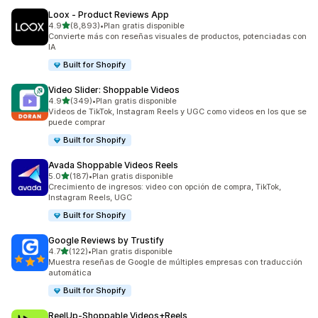
Loox ‑ Product Reviews App
de 5 estrellas
4.9
(8,893)
•
Plan gratis disponible
8893 reseñas en total
Convierte más con reseñas visuales de productos, potenciadas con
IA
Built for Shopify
Video Slider: Shoppable Videos
de 5 estrellas
4.9
(349)
•
Plan gratis disponible
349 reseñas en total
Videos de TikTok, Instagram Reels y UGC como videos en los que se
puede comprar
Built for Shopify
Avada Shoppable Videos Reels
de 5 estrellas
5.0
(187)
•
Plan gratis disponible
187 reseñas en total
Crecimiento de ingresos: video con opción de compra, TikTok,
Instagram Reels, UGC
Built for Shopify
Google Reviews by Trustify
de 5 estrellas
4.7
(122)
•
Plan gratis disponible
122 reseñas en total
Muestra reseñas de Google de múltiples empresas con traducción
automática
Built for Shopify
ReelUp‑Shoppable Videos+Reels