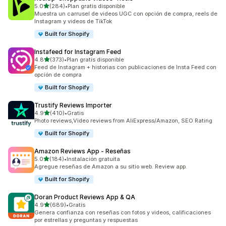
de 5 estrellas
5.0
(284)
•
Plan gratis disponible
284 reseñas en total
Muestra un carrusel de videos UGC con opción de compra, reels de
Instagram y videos de TikTok
Built for Shopify
Instafeed for Instagram Feed
de 5 estrellas
4.8
(373)
•
Plan gratis disponible
373 reseñas en total
Feed de Instagram + historias con publicaciones de Insta Feed con
opción de compra
Built for Shopify
Trustify Reviews Importer
de 5 estrellas
4.9
(410)
•
Gratis
410 reseñas en total
Photo reviews,Video reviews from AliExpress/Amazon, SEO Rating
Built for Shopify
Amazon Reviews App ‑ Reseñas
de 5 estrellas
5.0
(184)
•
Instalación gratuita
184 reseñas en total
Agregue reseñas de Amazon a su sitio web. Review app.
Built for Shopify
Doran Product Reviews App & QA
de 5 estrellas
4.9
(689)
•
Gratis
689 reseñas en total
Genera confianza con reseñas con fotos y videos, calificaciones
por estrellas y preguntas y respuestas