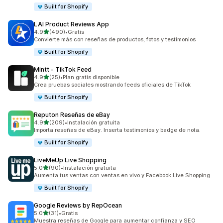
Built for Shopify
LAI Product Reviews App
de 5 estrellas
4.9
(490)
•
Gratis
490 reseñas en total
Convierte más con reseñas de productos, fotos y testimonios
Built for Shopify
Mintt ‑ TikTok Feed
de 5 estrellas
4.9
(25)
•
Plan gratis disponible
25 reseñas en total
Crea pruebas sociales mostrando feeds oficiales de TikTok
Built for Shopify
Reputon Reseñas de eBay
de 5 estrellas
4.9
(209)
•
Instalación gratuita
209 reseñas en total
Importa reseñas de eBay. Inserta testimonios y badge de nota.
Built for Shopify
LiveMeUp Live Shopping
de 5 estrellas
5.0
(90)
•
Instalación gratuita
90 reseñas en total
Aumenta tus ventas con ventas en vivo y Facebook Live Shopping
Built for Shopify
Google Reviews by RepOcean
de 5 estrellas
5.0
(31)
•
Gratis
31 reseñas en total
Muestra reseñas de Google para aumentar confianza y SEO