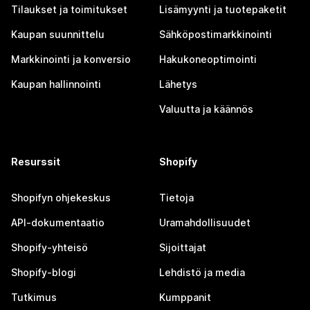
Tilaukset ja toimitukset
Lisämyynti ja tuotepaketit
Kaupan suunnittelu
Sähköpostimarkkinointi
Markkinointi ja konversio
Hakukoneoptimointi
Kaupan hallinnointi
Lähetys
Valuutta ja käännös
Resurssit
Shopify
Shopifyn ohjekeskus
Tietoja
API-dokumentaatio
Uramahdollisuudet
Shopify-yhteisö
Sijoittajat
Shopify-blogi
Lehdistö ja media
Tutkimus
Kumppanit