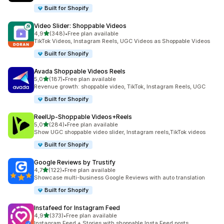
Built for Shopify
Video Slider: Shoppable Videos
/ 5 tähteä
4,9
(348)
•
Free plan available
348 arvostelua yhteensä
TikTok Videos, Instagram Reels, UGC Videos as Shoppable Videos
Built for Shopify
Avada Shoppable Videos Reels
/ 5 tähteä
5,0
(187)
•
Free plan available
187 arvostelua yhteensä
Revenue growth: shoppable video, TikTok, Instagram Reels, UGC
Built for Shopify
ReelUp‑Shoppable Videos+Reels
/ 5 tähteä
5,0
(284)
•
Free plan available
284 arvostelua yhteensä
Show UGC shoppable video slider, Instagram reels,TikTok videos
Built for Shopify
Google Reviews by Trustify
/ 5 tähteä
4,7
(122)
•
Free plan available
122 arvostelua yhteensä
Showcase multi-business Google Reviews with auto translation
Built for Shopify
Instafeed for Instagram Feed
/ 5 tähteä
4,9
(373)
•
Free plan available
373 arvostelua yhteensä
Instagram Feed + Stories with shoppable Insta Feed posts