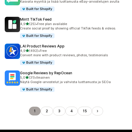
Kasvata myyntiä ja lisää luottamusta eBay-arvostelujen avulla
Built for Shopify
Mintt TikTok Feed
/ 5 tähteä
4,9
(25)
•
Free plan available
25 arvostelua yhteensä
Create social proof by showing official TikTok feeds & videos.
Built for Shopify
LAI Product Reviews App
/ 5 tähteä
4,9
(492)
•
Free
492 arvostelua yhteensä
Convert more with product reviews, photos, testimonials
Built for Shopify
Google Reviews by RepOcean
/ 5 tähteä
5,0
(31)
•
Ilmainen
31 arvostelua yhteensä
Näytä Google-arvostelut ja vahvista luottamusta ja SEOa
Built for Shopify
1
2
3
4
15