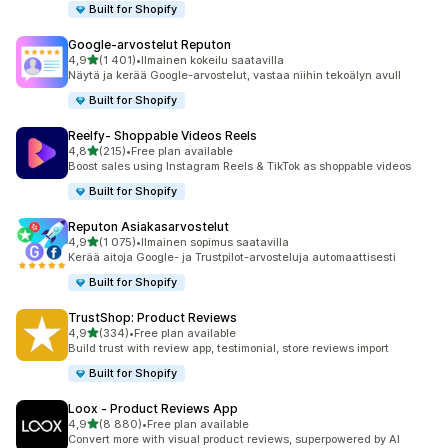
Built for Shopify
Google‑arvostelut Reputon
/ 5 tähteä
4,9
(1 401)
•
Ilmainen kokeilu saatavilla
1401 arvostelua yhteensä
Näytä ja kerää Google-arvostelut, vastaa niihin tekoälyn avull
Built for Shopify
Reelfy‑ Shoppable Videos Reels
/ 5 tähteä
4,8
(215)
•
Free plan available
215 arvostelua yhteensä
Boost sales using Instagram Reels & TikTok as shoppable videos
Built for Shopify
Reputon Asiakasarvostelut
/ 5 tähteä
4,9
(1 075)
•
Ilmainen sopimus saatavilla
1075 arvostelua yhteensä
Kerää aitoja Google- ja Trustpilot-arvosteluja automaattisesti
Built for Shopify
TrustShop: Product Reviews
/ 5 tähteä
4,9
(334)
•
Free plan available
334 arvostelua yhteensä
Build trust with review app, testimonial, store reviews import
Built for Shopify
Loox ‑ Product Reviews App
/ 5 tähteä
4,9
(8 880)
•
Free plan available
8880 arvostelua yhteensä
Convert more with visual product reviews, superpowered by AI