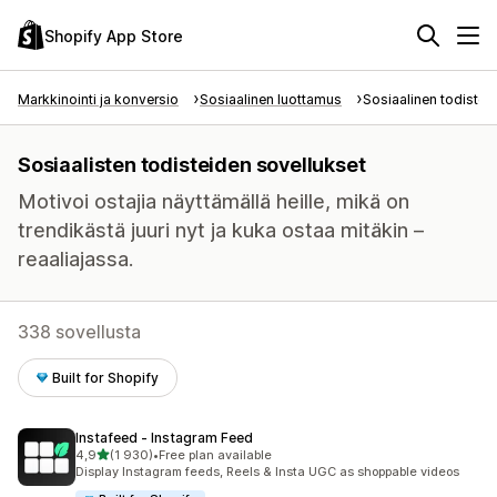
Shopify App Store
Markkinointi ja konversio
Sosiaalinen luottamus
Sosiaalinen todiste
Sosiaalisten todisteiden sovellukset
Motivoi ostajia näyttämällä heille, mikä on
trendikästä juuri nyt ja kuka ostaa mitäkin –
reaaliajassa.
338 sovellusta
Built for Shopify
Instafeed ‑ Instagram Feed
/ 5 tähteä
4,9
(1 930)
•
Free plan available
1930 arvostelua yhteensä
Display Instagram feeds, Reels & Insta UGC as shoppable videos