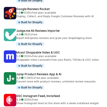
Built for Shopify
Google Reviews Rocket
/ 5 tähteä
5,0
(539)
•
Free plan available
539 arvostelua yhteensä
Display, Collect, and Reply Google Customer Reviews with AI.
Built for Shopify
Judge.me Ali Reviews Importer
/ 5 tähteä
4,9
(183)
•
Free
183 arvostelua yhteensä
Import AliExpress reviews and grow your dropshipping store
Built for Shopify
Moast Shoppable Video & UGC
/ 5 tähteä
5,0
(304)
•
Free plan available
304 arvostelua yhteensä
Shoppable video carousels from your Reels, TikToks & UGC video
Built for Shopify
Junip Product Reviews App & AI
/ 5 tähteä
4,8
(1 080)
•
Free plan available
1080 arvostelua yhteensä
Convert more with product reviews, unlimited review requests
Built for Shopify
GSC Instagram Feed, Instafeed
/ 5 tähteä
4,9
(206)
•
Free
206 arvostelua yhteensä
Show Instagram feed on the store with a sleek instafeed widget