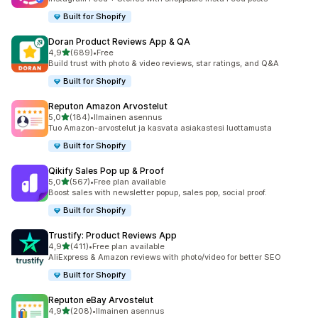
Built for Shopify
Doran Product Reviews App & QA
/ 5 tähteä
4,9
(689)
•
Free
689 arvostelua yhteensä
Build trust with photo & video reviews, star ratings, and Q&A
Built for Shopify
Reputon Amazon Arvostelut
/ 5 tähteä
5,0
(184)
•
Ilmainen asennus
184 arvostelua yhteensä
Tuo Amazon-arvostelut ja kasvata asiakastesi luottamusta
Built for Shopify
Qikify Sales Pop up & Proof
/ 5 tähteä
5,0
(567)
•
Free plan available
567 arvostelua yhteensä
Boost sales with newsletter popup, sales pop, social proof.
Built for Shopify
Trustify: Product Reviews App
/ 5 tähteä
4,9
(411)
•
Free plan available
411 arvostelua yhteensä
AliExpress & Amazon reviews with photo/video for better SEO
Built for Shopify
Reputon eBay Arvostelut
/ 5 tähteä
4,9
(208)
•
Ilmainen asennus
208 arvostelua yhteensä