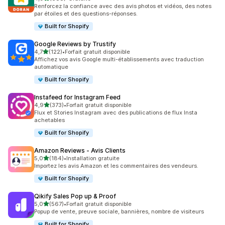
688 avis au total
Renforcez la confiance avec des avis photos et vidéos, des notes
par étoiles et des questions-réponses.
Built for Shopify
Google Reviews by Trustify
étoile(s) sur 5
4,7
(122)
•
Forfait gratuit disponible
122 avis au total
Affichez vos avis Google multi-établissements avec traduction
automatique
Built for Shopify
Instafeed for Instagram Feed
étoile(s) sur 5
4,9
(373)
•
Forfait gratuit disponible
373 avis au total
Flux et Stories Instagram avec des publications de flux Insta
achetables
Built for Shopify
Amazon Reviews ‑ Avis Clients
étoile(s) sur 5
5,0
(184)
•
Installation gratuite
184 avis au total
Importez les avis Amazon et les commentaires des vendeurs.
Built for Shopify
Qikify Sales Pop up & Proof
étoile(s) sur 5
5,0
(567)
•
Forfait gratuit disponible
567 avis au total
Popup de vente, preuve sociale, bannières, nombre de visiteurs
Built for Shopify