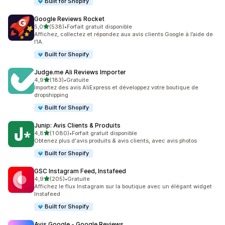
Built for Shopify
Google Reviews Rocket
étoile(s) sur 5
5,0
(538)
•
Forfait gratuit disponible
538 avis au total
Affichez, collectez et répondez aux avis clients Google à l’aide de
l’IA.
Built for Shopify
Judge.me Ali Reviews Importer
étoile(s) sur 5
4,9
(183)
•
Gratuite
183 avis au total
Importez des avis AliExpress et développez votre boutique de
dropshipping
Built for Shopify
Junip: Avis Clients & Produits
étoile(s) sur 5
4,8
(1 080)
•
Forfait gratuit disponible
1080 avis au total
Obtenez plus d'avis produits & avis clients, avec avis photos
Built for Shopify
GSC Instagram Feed, Instafeed
étoile(s) sur 5
4,9
(205)
•
Gratuite
205 avis au total
Affichez le flux Instagram sur la boutique avec un élégant widget
Instafeed
Built for Shopify
Avis Google ‑ Google Reviews