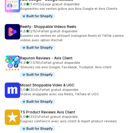
étoile(s) sur 5
4,9
(1 400)
•
Essai gratuit disponible
1400 avis au total
Augmentez vos ventes grâce aux Avis Google et Avis Clients
Built for Shopify
Reelfy‑ Shoppable Videos Reels
étoile(s) sur 5
4,8
(215)
•
Forfait gratuit disponible
215 avis au total
Boostez vos ventes en utilisant Instagram Reels et TikTok comme
vidéos avec option d’achat
Built for Shopify
Reputon Reviews ‑ Avis Client
étoile(s) sur 5
4,9
(1 074)
•
Forfait gratuit disponible
1074 avis au total
Stimulez vos avis Google, Facebook, Trustpilot. Avis client.
Built for Shopify
Moast Shoppable Video & UGC
étoile(s) sur 5
5,0
(304)
•
Forfait gratuit disponible
304 avis au total
Vidéos shoppable avec vos Reels, TikToks et UGC.
Built for Shopify
TS Product Reviews Avis Client
étoile(s) sur 5
5,0
(332)
•
Forfait gratuit disponible
332 avis au total
Gagnez confiance avec avis client & import product reviews
Built for Shopify