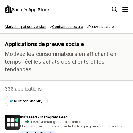
Shopify App Store
Marketing et conversion
Confiance sociale
Preuve sociale
Applications de preuve sociale
Motivez les consommateurs en affichant en
temps réel les achats des clients et les
tendances.
338 applications
Built for Shopify
Instafeed ‑ Instagram Feed
étoile(s) sur 5
4,9
(1 929)
•
Forfait gratuit disponible
1929 avis au total
Flux Instagram élégants et achetables qui génèrent des ventes