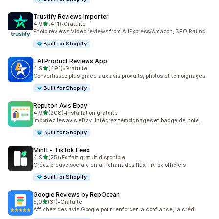
Trustify Reviews Importer
étoile(s) sur 5
4,9
(411)
•
Gratuite
411 avis au total
Photo reviews,Video reviews from AliExpress/Amazon, SEO Rating
Built for Shopify
LAI Product Reviews App
étoile(s) sur 5
4,9
(491)
•
Gratuite
491 avis au total
Convertissez plus grâce aux avis produits, photos et témoignages
Built for Shopify
Reputon Avis Ebay
étoile(s) sur 5
4,9
(208)
•
Installation gratuite
208 avis au total
Importez les avis eBay. Intégrez témoignages et badge de note.
Built for Shopify
Mintt ‑ TikTok Feed
étoile(s) sur 5
4,9
(25)
•
Forfait gratuit disponible
25 avis au total
Créez preuve sociale en affichant des flux TikTok officiels
Built for Shopify
Google Reviews by RepOcean
étoile(s) sur 5
5,0
(31)
•
Gratuite
31 avis au total
Affichez des avis Google pour renforcer la confiance, la crédi