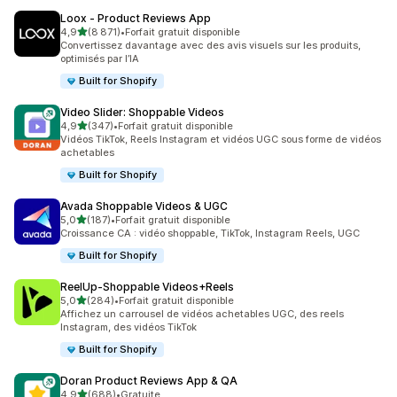
Loox ‑ Product Reviews App
étoile(s) sur 5
4,9
(8 871)
•
Forfait gratuit disponible
8871 avis au total
Convertissez davantage avec des avis visuels sur les produits,
optimisés par l’IA
Built for Shopify
Video Slider: Shoppable Videos
étoile(s) sur 5
4,9
(347)
•
Forfait gratuit disponible
347 avis au total
Vidéos TikTok, Reels Instagram et vidéos UGC sous forme de vidéos
achetables
Built for Shopify
Avada Shoppable Videos & UGC
étoile(s) sur 5
5,0
(187)
•
Forfait gratuit disponible
187 avis au total
Croissance CA : vidéo shoppable, TikTok, Instagram Reels, UGC
Built for Shopify
ReelUp‑Shoppable Videos+Reels
étoile(s) sur 5
5,0
(284)
•
Forfait gratuit disponible
284 avis au total
Affichez un carrousel de vidéos achetables UGC, des reels
Instagram, des vidéos TikTok
Built for Shopify
Doran Product Reviews App & QA
étoile(s) sur 5
4,9
(688)
•
Gratuite